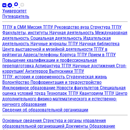
Университет
Путеводитель
ТГПУ в СМИ
Миссия ТГПУ
Руководство вуза
Структура ТГПУ
Факультеты, институты
Научная деятельность
Международная
деятельность
Социальная деятельность
Издательская
деятельность
Научные журналы ТГПУ
Научная библиотека
Центр выставочной и музейной деятельности
ТГПУ в
рейтингах
Адреса/телефоны
Корпуса ТГПУ
Прием в ТГПУ
Повышение квалификации и профессиональная
переподготовка
Аспирантура ТГПУ
Научные достижения
Стоп-
коррупция!
Антитеррор
Выпускники ТГПУ
ТГПУ: история и современность
Студенческая жизнь
Волонтёрство
Профориентация и трудоустройство
Инклюзивное образование
Новости факультетов
Специальная
оценка условий труда
Технопарк ТГПУ
Кванториум ТГПУ
Центр
дополнительного физико-математического и естественно-
научного образования
Сведения об образовательной организации
Основные сведения
Структура и органы управления
образовательной организацией
Документы
Образование