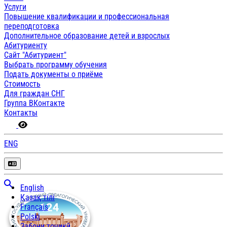
Услуги
Повышение квалификации и профессиональная
переподготовка
Дополнительное образование детей и взрослых
Абитуриенту
Сайт "Абитуриент"
Выбрать программу обучения
Подать документы о приёме
Стоимость
Для граждан СНГ
Группа ВКонтакте
Контакты
ENG
English
Қазақ тілі
Français
Polski
Забони тоҷикӣ