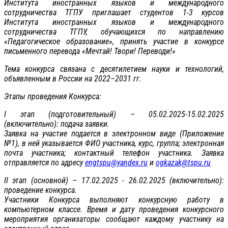
Института иностранных языков и международного
сотрудничества ТГПУ приглашает студентов 1-3 курсов
Института иностранных языков и международного
сотрудничества ТГПУ, обучающихся по направлению
«Педагогическое образование», принять участие в конкурсе
письменного перевода «Мечтай! Твори! Переводи!»
Тема конкурса связана с десятилетием науки и технологий,
объявленным в России на 2022–2031 гг.
Этапы проведения Конкурса:
I этап (подготовительный) – 05.02.2025-15.02.2025
(включительно): подача заявки.
Заявка на участие подается в электронном виде (Приложение
№1), в ней указывается ФИО участника, курс, группа; электронная
почта участника; контактный телефон участника. Заявка
отправляется по адресу
engtspu@yandex.ru
и
ogkazak@tspu.ru
II этап (основной) – 17.02.2025 - 26.02.2025 (включительно):
проведение конкурса.
Участники Конкурса выполняют конкурсную работу в
компьютерном классе. Время и дату проведения конкурсного
мероприятия организаторы сообщают каждому участнику на