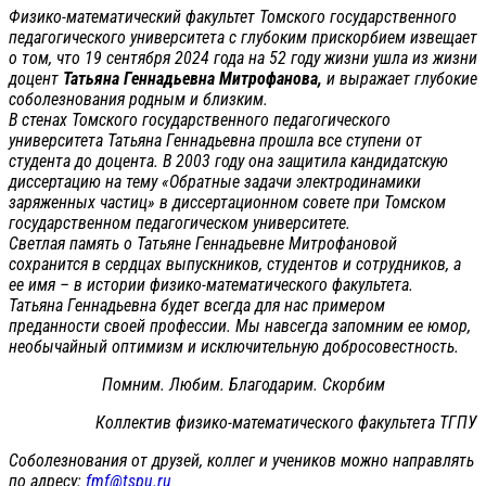
Физико-математический факультет Томского государственного
педагогического университета с глубоким прискорбием извещает
о том, что 19 сентября 2024 года на 52 году жизни ушла из жизни
доцент
Татьяна Геннадьевна Митрофанова,
и выражает глубокие
соболезнования родным и близким.
В стенах Томского государственного педагогического
университета Татьяна Геннадьевна прошла все ступени от
студента до доцента. В 2003 году она защитила кандидатскую
диссертацию на тему «Обратные задачи электродинамики
заряженных частиц» в диссертационном совете при Томском
государственном педагогическом университете.
Светлая память о Татьяне Геннадьевне Митрофановой
сохранится в сердцах выпускников, студентов и сотрудников, а
ее имя – в истории физико-математического факультета.
Татьяна Геннадьевна будет всегда для нас примером
преданности своей профессии. Мы навсегда запомним ее юмор,
необычайный оптимизм и исключительную добросовестность.
Помним. Любим. Благодарим. Скорбим
Коллектив физико-математического факультета ТГПУ
Соболезнования от друзей, коллег и учеников можно направлять
по адресу:
fmf@tspu.ru