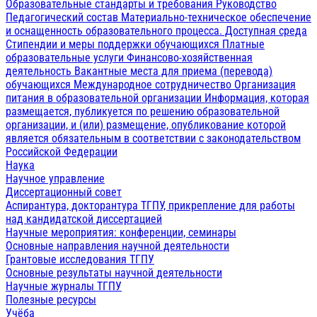
Образовательные стандарты и требования
Руководство
Педагогический состав
Материально-техническое обеспечение
и оснащенность образовательного процесса. Доступная среда
Стипендии и меры поддержки обучающихся
Платные
образовательные услуги
Финансово-хозяйственная
деятельность
Вакантные места для приема (перевода)
обучающихся
Международное сотрудничество
Организация
питания в образовательной организации
Информация, которая
размещается, публикуется по решению образовательной
организации, и (или) размещение, опубликование которой
является обязательным в соответствии с законодательством
Российской Федерации
Наука
Научное управление
Диссертационный совет
Аспирантура, докторантура ТГПУ, прикрепление для работы
над кандидатской диссертацией
Научные мероприятия: конференции, семинары
Основные направления научной деятельности
Грантовые исследования ТГПУ
Основные результаты научной деятельности
Научные журналы ТГПУ
Полезные ресурсы
Учёба