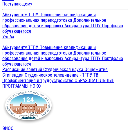
Поступающему
Абитуриенту ТГПУ
Повышение квалификации и
профессиональная переподготовка
Дополнительное
образование детей и взрослых
Аспирантура ТГПУ
Портфолио
обучающегося
Учёба
Абитуриенту ТГПУ
Повышение квалификации и
профессиональная переподготовка
Дополнительное
образование детей и взрослых
Аспирантура ТГПУ
Портфолио
обучающегося
Расписание занятий
Студенческая наука
Общежития
Стипендии
Студенческое телевидение - ТГПУ ТВ
Профориентация и трудоустройство
ОБРАЗОВАТЕЛЬНЫЕ
ПРОГРАММЫ
НОКО
ЭИОС