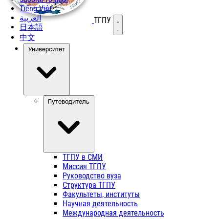
Tiếng Việt
العربية
ТГПУ
Открыть меню
日本語
中文
Университет
Путеводитель
ТГПУ в СМИ
Миссия ТГПУ
Руководство вуза
Структура ТГПУ
Факультеты, институты
Научная деятельность
Международная деятельность