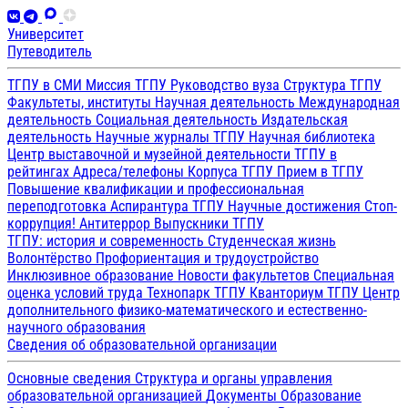
Университет
Путеводитель
ТГПУ в СМИ
Миссия ТГПУ
Руководство вуза
Структура ТГПУ
Факультеты, институты
Научная деятельность
Международная
деятельность
Социальная деятельность
Издательская
деятельность
Научные журналы ТГПУ
Научная библиотека
Центр выставочной и музейной деятельности
ТГПУ в
рейтингах
Адреса/телефоны
Корпуса ТГПУ
Прием в ТГПУ
Повышение квалификации и профессиональная
переподготовка
Аспирантура ТГПУ
Научные достижения
Стоп-
коррупция!
Антитеррор
Выпускники ТГПУ
ТГПУ: история и современность
Студенческая жизнь
Волонтёрство
Профориентация и трудоустройство
Инклюзивное образование
Новости факультетов
Специальная
оценка условий труда
Технопарк ТГПУ
Кванториум ТГПУ
Центр
дополнительного физико-математического и естественно-
научного образования
Сведения об образовательной организации
Основные сведения
Структура и органы управления
образовательной организацией
Документы
Образование