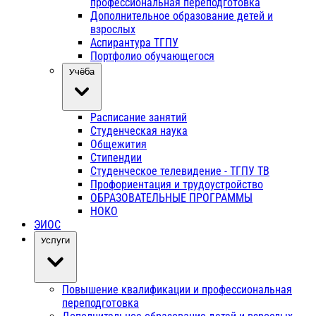
профессиональная переподготовка
Дополнительное образование детей и
взрослых
Аспирантура ТГПУ
Портфолио обучающегося
Учёба
Расписание занятий
Студенческая наука
Общежития
Стипендии
Студенческое телевидение - ТГПУ ТВ
Профориентация и трудоустройство
ОБРАЗОВАТЕЛЬНЫЕ ПРОГРАММЫ
НОКО
ЭИОС
Услуги
Повышение квалификации и профессиональная
переподготовка