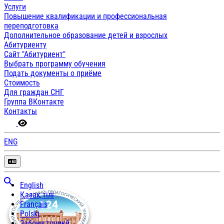
Услуги
Повышение квалификации и профессиональная
переподготовка
Дополнительное образование детей и взрослых
Абитуриенту
Сайт "Абитуриент"
Выбрать программу обучения
Подать документы о приёме
Стоимость
Для граждан СНГ
Группа ВКонтакте
Контакты
ENG
English
Қазақ тілі
Français
Polski
Забони тоҷикӣ