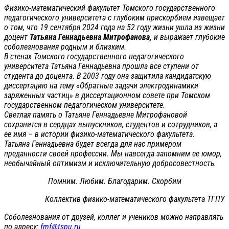
Физико-математический факультет Томского государственного
педагогического университета с глубоким прискорбием извещает
о том, что 19 сентября 2024 года на 52 году жизни ушла из жизни
доцент
Татьяна Геннадьевна Митрофанова,
и выражает глубокие
соболезнования родным и близким.
В стенах Томского государственного педагогического
университета Татьяна Геннадьевна прошла все ступени от
студента до доцента. В 2003 году она защитила кандидатскую
диссертацию на тему «Обратные задачи электродинамики
заряженных частиц» в диссертационном совете при Томском
государственном педагогическом университете.
Светлая память о Татьяне Геннадьевне Митрофановой
сохранится в сердцах выпускников, студентов и сотрудников, а
ее имя – в истории физико-математического факультета.
Татьяна Геннадьевна будет всегда для нас примером
преданности своей профессии. Мы навсегда запомним ее юмор,
необычайный оптимизм и исключительную добросовестность.
Помним. Любим. Благодарим. Скорбим
Коллектив физико-математического факультета ТГПУ
Соболезнования от друзей, коллег и учеников можно направлять
по адресу:
fmf@tspu.ru