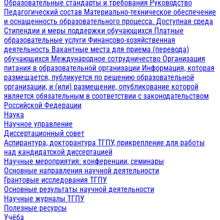
Образовательные стандарты и требования
Руководство
Педагогический состав
Материально-техническое обеспечение
и оснащенность образовательного процесса. Доступная среда
Стипендии и меры поддержки обучающихся
Платные
образовательные услуги
Финансово-хозяйственная
деятельность
Вакантные места для приема (перевода)
обучающихся
Международное сотрудничество
Организация
питания в образовательной организации
Информация, которая
размещается, публикуется по решению образовательной
организации, и (или) размещение, опубликование которой
является обязательным в соответствии с законодательством
Российской Федерации
Наука
Научное управление
Диссертационный совет
Аспирантура, докторантура ТГПУ, прикрепление для работы
над кандидатской диссертацией
Научные мероприятия: конференции, семинары
Основные направления научной деятельности
Грантовые исследования ТГПУ
Основные результаты научной деятельности
Научные журналы ТГПУ
Полезные ресурсы
Учёба