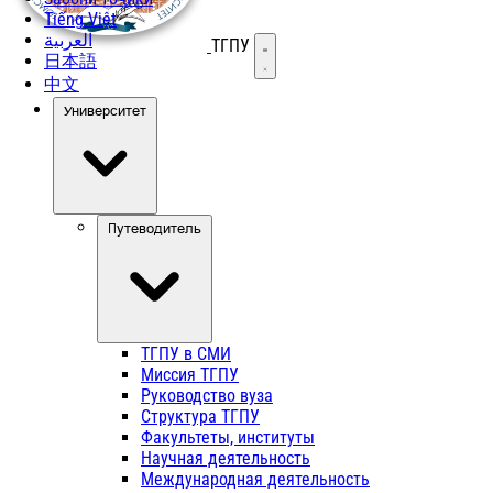
Tiếng Việt
العربية
ТГПУ
Открыть меню
日本語
中文
Университет
Путеводитель
ТГПУ в СМИ
Миссия ТГПУ
Руководство вуза
Структура ТГПУ
Факультеты, институты
Научная деятельность
Международная деятельность