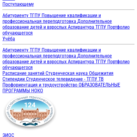
Поступающему
Абитуриенту ТГПУ
Повышение квалификации и
профессиональная переподготовка
Дополнительное
образование детей и взрослых
Аспирантура ТГПУ
Портфолио
обучающегося
Учёба
Абитуриенту ТГПУ
Повышение квалификации и
профессиональная переподготовка
Дополнительное
образование детей и взрослых
Аспирантура ТГПУ
Портфолио
обучающегося
Расписание занятий
Студенческая наука
Общежития
Стипендии
Студенческое телевидение - ТГПУ ТВ
Профориентация и трудоустройство
ОБРАЗОВАТЕЛЬНЫЕ
ПРОГРАММЫ
НОКО
ЭИОС