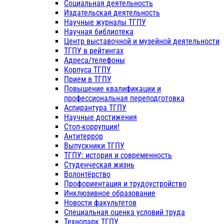
Социальная деятельность
Издательская деятельность
Научные журналы ТГПУ
Научная библиотека
Центр выставочной и музейной деятельности
ТГПУ в рейтингах
Адреса/телефоны
Корпуса ТГПУ
Прием в ТГПУ
Повышение квалификации и
профессиональная переподготовка
Аспирантура ТГПУ
Научные достижения
Стоп-коррупция!
Антитеррор
Выпускники ТГПУ
ТГПУ: история и современность
Студенческая жизнь
Волонтёрство
Профориентация и трудоустройство
Инклюзивное образование
Новости факультетов
Специальная оценка условий труда
Технопарк ТГПУ