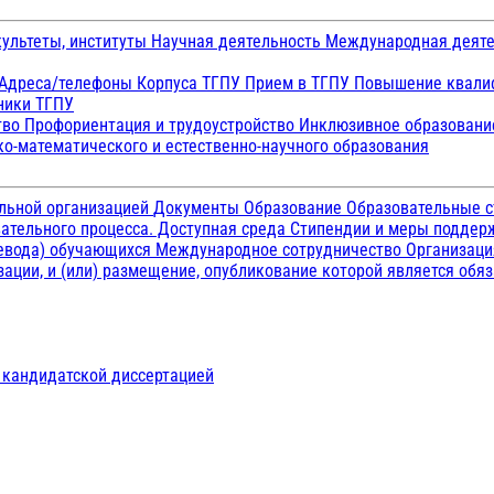
ультеты, институты
Научная деятельность
Международная деят
Адреса/телефоны
Корпуса ТГПУ
Прием в ТГПУ
Повышение квалиф
ники ТГПУ
тво
Профориентация и трудоустройство
Инклюзивное образован
о-математического и естественно-научного образования
ельной организацией
Документы
Образование
Образовательные с
ательного процесса. Доступная среда
Стипендии и меры подде
ревода) обучающихся
Международное сотрудничество
Организаци
ации, и (или) размещение, опубликование которой является обя
д кандидатской диссертацией