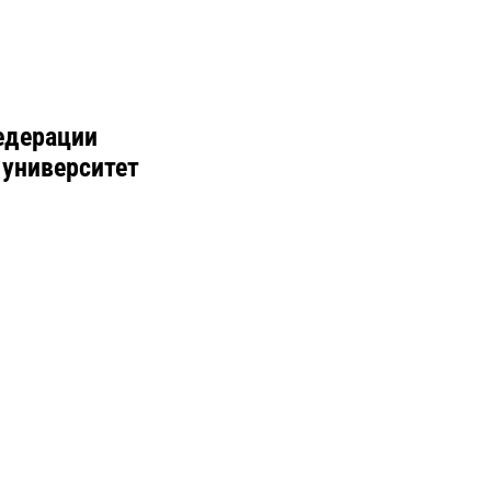
едерации
 университет