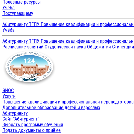
Полезные ресурсы
Учёба
Поступающему
Абитуриенту ТГПУ
Повышение квалификации и профессиональн
Учёба
Абитуриенту ТГПУ
Повышение квалификации и профессиональн
Расписание занятий
Студенческая наука
Общежития
Стипенди
ЭИОС
Услуги
Повышение квалификации и профессиональная переподготовка
Дополнительное образование детей и взрослых
Абитуриенту
Сайт "Абитуриент"
Выбрать программу обучения
Подать документы о приёме