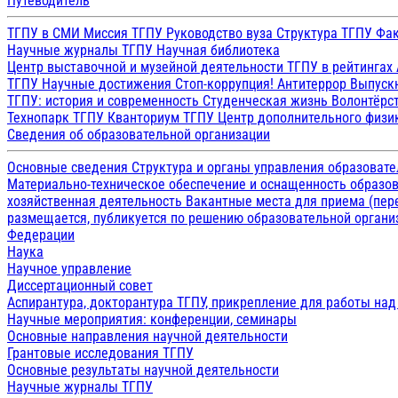
Путеводитель
ТГПУ в СМИ
Миссия ТГПУ
Руководство вуза
Структура ТГПУ
Фак
Научные журналы ТГПУ
Научная библиотека
Центр выставочной и музейной деятельности
ТГПУ в рейтингах
ТГПУ
Научные достижения
Стоп-коррупция!
Антитеррор
Выпуск
ТГПУ: история и современность
Студенческая жизнь
Волонтёрс
Технопарк ТГПУ
Кванториум ТГПУ
Центр дополнительного физик
Сведения об образовательной организации
Основные сведения
Структура и органы управления образоват
Материально-техническое обеспечение и оснащенность образов
хозяйственная деятельность
Вакантные места для приема (пе
размещается, публикуется по решению образовательной организ
Федерации
Наука
Научное управление
Диссертационный совет
Аспирантура, докторантура ТГПУ, прикрепление для работы на
Научные мероприятия: конференции, семинары
Основные направления научной деятельности
Грантовые исследования ТГПУ
Основные результаты научной деятельности
Научные журналы ТГПУ