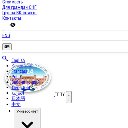
Стоимость
Для граждан СНГ
Группа ВКонтакте
Контакты
ENG
English
Қазақ тілі
Français
Polski
Забони тоҷикӣ
Tiếng Việt
العربية
ТГПУ
Открыть меню
日本語
中文
Университет