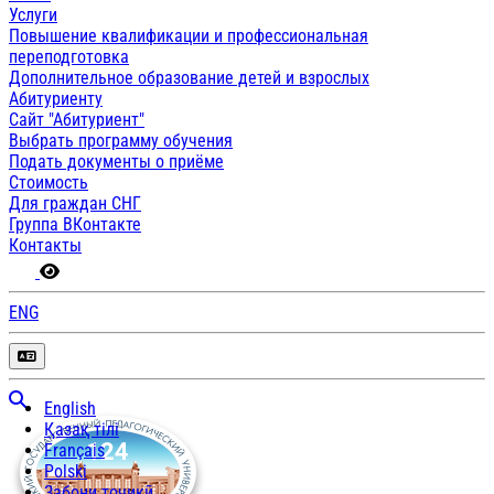
Услуги
Повышение квалификации и профессиональная
переподготовка
Дополнительное образование детей и взрослых
Абитуриенту
Сайт "Абитуриент"
Выбрать программу обучения
Подать документы о приёме
Стоимость
Для граждан СНГ
Группа ВКонтакте
Контакты
ENG
English
Қазақ тілі
Français
Polski
Забони тоҷикӣ