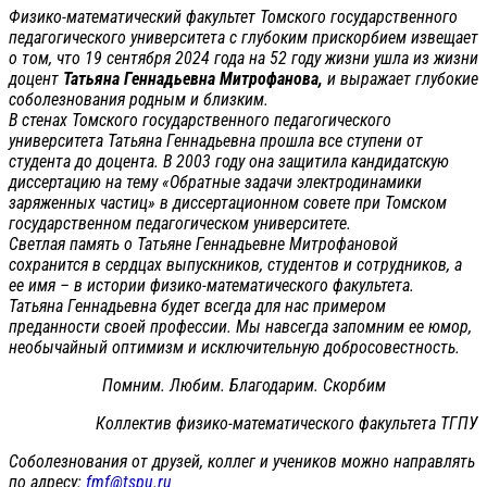
Физико-математический факультет Томского государственного
педагогического университета с глубоким прискорбием извещает
о том, что 19 сентября 2024 года на 52 году жизни ушла из жизни
доцент
Татьяна Геннадьевна Митрофанова,
и выражает глубокие
соболезнования родным и близким.
В стенах Томского государственного педагогического
университета Татьяна Геннадьевна прошла все ступени от
студента до доцента. В 2003 году она защитила кандидатскую
диссертацию на тему «Обратные задачи электродинамики
заряженных частиц» в диссертационном совете при Томском
государственном педагогическом университете.
Светлая память о Татьяне Геннадьевне Митрофановой
сохранится в сердцах выпускников, студентов и сотрудников, а
ее имя – в истории физико-математического факультета.
Татьяна Геннадьевна будет всегда для нас примером
преданности своей профессии. Мы навсегда запомним ее юмор,
необычайный оптимизм и исключительную добросовестность.
Помним. Любим. Благодарим. Скорбим
Коллектив физико-математического факультета ТГПУ
Соболезнования от друзей, коллег и учеников можно направлять
по адресу:
fmf@tspu.ru