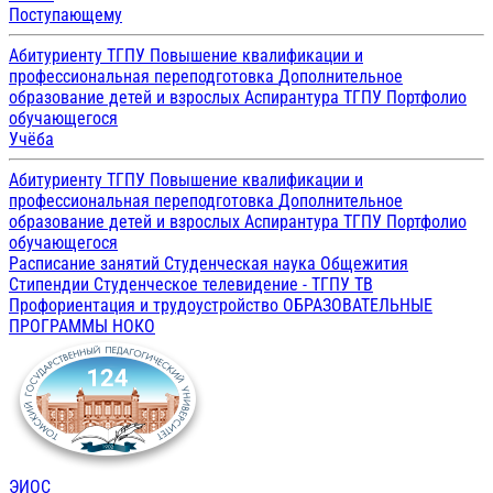
Поступающему
Абитуриенту ТГПУ
Повышение квалификации и
профессиональная переподготовка
Дополнительное
образование детей и взрослых
Аспирантура ТГПУ
Портфолио
обучающегося
Учёба
Абитуриенту ТГПУ
Повышение квалификации и
профессиональная переподготовка
Дополнительное
образование детей и взрослых
Аспирантура ТГПУ
Портфолио
обучающегося
Расписание занятий
Студенческая наука
Общежития
Стипендии
Студенческое телевидение - ТГПУ ТВ
Профориентация и трудоустройство
ОБРАЗОВАТЕЛЬНЫЕ
ПРОГРАММЫ
НОКО
ЭИОС