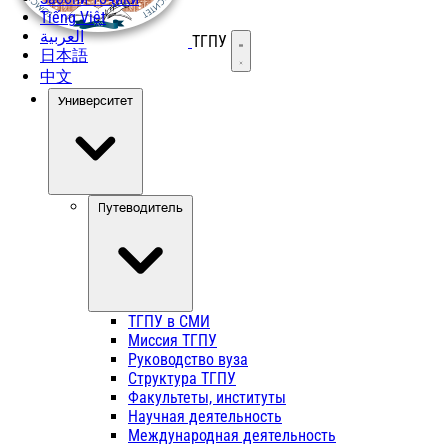
Tiếng Việt
العربية
ТГПУ
Открыть меню
日本語
中文
Университет
Путеводитель
ТГПУ в СМИ
Миссия ТГПУ
Руководство вуза
Структура ТГПУ
Факультеты, институты
Научная деятельность
Международная деятельность