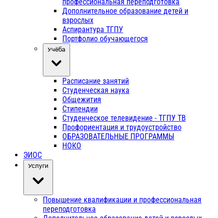
профессиональная переподготовка
Дополнительное образование детей и
взрослых
Аспирантура ТГПУ
Портфолио обучающегося
Учёба
Расписание занятий
Студенческая наука
Общежития
Стипендии
Студенческое телевидение - ТГПУ ТВ
Профориентация и трудоустройство
ОБРАЗОВАТЕЛЬНЫЕ ПРОГРАММЫ
НОКО
ЭИОС
Услуги
Повышение квалификации и профессиональная
переподготовка