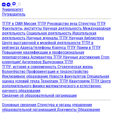
Университет
Путеводитель
ТГПУ в СМИ
Миссия ТГПУ
Руководство вуза
Структура ТГПУ
Факультеты, институты
Научная деятельность
Международная
деятельность
Социальная деятельность
Издательская
деятельность
Научные журналы ТГПУ
Научная библиотека
Центр выставочной и музейной деятельности
ТГПУ в
рейтингах
Адреса/телефоны
Корпуса ТГПУ
Прием в ТГПУ
Повышение квалификации и профессиональная
переподготовка
Аспирантура ТГПУ
Научные достижения
Стоп-
коррупция!
Антитеррор
Выпускники ТГПУ
ТГПУ: история и современность
Студенческая жизнь
Волонтёрство
Профориентация и трудоустройство
Инклюзивное образование
Новости факультетов
Специальная
оценка условий труда
Технопарк ТГПУ
Кванториум ТГПУ
Центр
дополнительного физико-математического и естественно-
научного образования
Сведения об образовательной организации
Основные сведения
Структура и органы управления
образовательной организацией
Документы
Образование