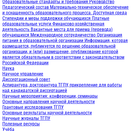
Образовательные стандарты и требования
Руководство
Педагогический состав
Материально-техническое обеспечение
и оснащенность образовательного процесса. Доступная среда
Стипендии и меры поддержки обучающихся
Платные
образовательные услуги
Финансово-хозяйственная
деятельность
Вакантные места для приема (перевода)
обучающихся
Международное сотрудничество
Организация
питания в образовательной организации
Информация, которая
размещается, публикуется по решению образовательной
организации, и (или) размещение, опубликование которой
является обязательным в соответствии с законодательством
Российской Федерации
Наука
Научное управление
Диссертационный совет
Аспирантура, докторантура ТГПУ, прикрепление для работы
над кандидатской диссертацией
Научные мероприятия: конференции, семинары
Основные направления научной деятельности
Грантовые исследования ТГПУ
Основные результаты научной деятельности
Научные журналы ТГПУ
Полезные ресурсы
Учёба