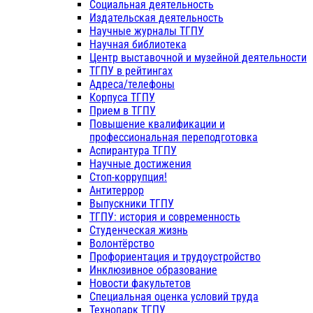
Социальная деятельность
Издательская деятельность
Научные журналы ТГПУ
Научная библиотека
Центр выставочной и музейной деятельности
ТГПУ в рейтингах
Адреса/телефоны
Корпуса ТГПУ
Прием в ТГПУ
Повышение квалификации и
профессиональная переподготовка
Аспирантура ТГПУ
Научные достижения
Стоп-коррупция!
Антитеррор
Выпускники ТГПУ
ТГПУ: история и современность
Студенческая жизнь
Волонтёрство
Профориентация и трудоустройство
Инклюзивное образование
Новости факультетов
Специальная оценка условий труда
Технопарк ТГПУ