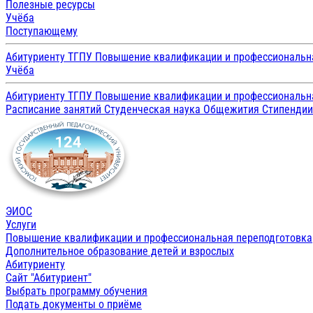
Полезные ресурсы
Учёба
Поступающему
Абитуриенту ТГПУ
Повышение квалификации и профессиональн
Учёба
Абитуриенту ТГПУ
Повышение квалификации и профессиональн
Расписание занятий
Студенческая наука
Общежития
Стипенди
ЭИОС
Услуги
Повышение квалификации и профессиональная переподготовка
Дополнительное образование детей и взрослых
Абитуриенту
Сайт "Абитуриент"
Выбрать программу обучения
Подать документы о приёме