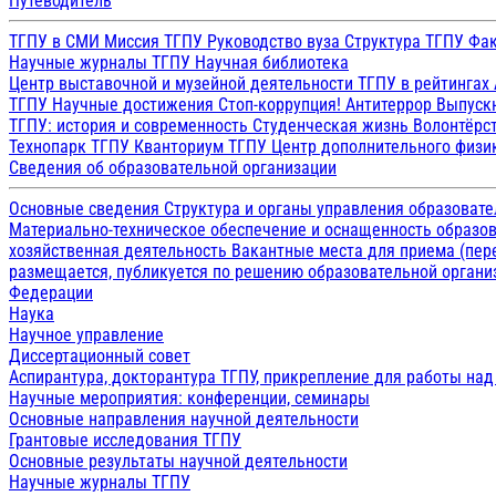
Путеводитель
ТГПУ в СМИ
Миссия ТГПУ
Руководство вуза
Структура ТГПУ
Фак
Научные журналы ТГПУ
Научная библиотека
Центр выставочной и музейной деятельности
ТГПУ в рейтингах
ТГПУ
Научные достижения
Стоп-коррупция!
Антитеррор
Выпуск
ТГПУ: история и современность
Студенческая жизнь
Волонтёрс
Технопарк ТГПУ
Кванториум ТГПУ
Центр дополнительного физик
Сведения об образовательной организации
Основные сведения
Структура и органы управления образоват
Материально-техническое обеспечение и оснащенность образов
хозяйственная деятельность
Вакантные места для приема (пе
размещается, публикуется по решению образовательной организ
Федерации
Наука
Научное управление
Диссертационный совет
Аспирантура, докторантура ТГПУ, прикрепление для работы на
Научные мероприятия: конференции, семинары
Основные направления научной деятельности
Грантовые исследования ТГПУ
Основные результаты научной деятельности
Научные журналы ТГПУ