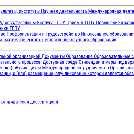
ультеты, институты
Научная деятельность
Международная деят
Адреса/телефоны
Корпуса ТГПУ
Прием в ТГПУ
Повышение квалиф
ники ТГПУ
тво
Профориентация и трудоустройство
Инклюзивное образован
о-математического и естественно-научного образования
ельной организацией
Документы
Образование
Образовательные с
ательного процесса. Доступная среда
Стипендии и меры подде
ревода) обучающихся
Международное сотрудничество
Организаци
ации, и (или) размещение, опубликование которой является обя
д кандидатской диссертацией