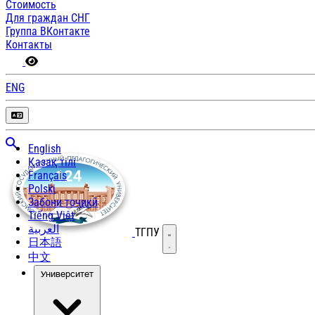
Стоимость
Для граждан СНГ
Группа ВКонтакте
Контакты
ENG
English
Қазақ тілі
Français
Polski
Забони тоҷикӣ
Tiếng Việt
العربية
ТГПУ
Открыть меню
日本語
中文
Университет