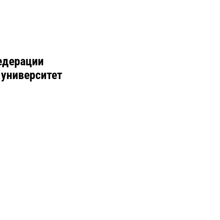
едерации
 университет