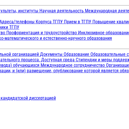
ультеты, институты
Научная деятельность
Международная деят
Адреса/телефоны
Корпуса ТГПУ
Прием в ТГПУ
Повышение квалиф
ники ТГПУ
тво
Профориентация и трудоустройство
Инклюзивное образован
о-математического и естественно-научного образования
ельной организацией
Документы
Образование
Образовательные с
ательного процесса. Доступная среда
Стипендии и меры подде
ревода) обучающихся
Международное сотрудничество
Организаци
ации, и (или) размещение, опубликование которой является обя
д кандидатской диссертацией