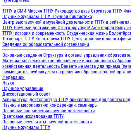
Путеводитель
ТГПУ в СМИ
Миссия ТГПУ
Руководство вуза
Структура ТГПУ
Фак
Научные журналы ТГПУ
Научная библиотека
Центр выставочной и музейной деятельности
ТГПУ в рейтингах
ТГПУ
Научные достижения
Стоп-коррупция!
Антитеррор
Выпуск
ТГПУ: история и современность
Студенческая жизнь
Волонтёрс
Технопарк ТГПУ
Кванториум ТГПУ
Центр дополнительного физик
Сведения об образовательной организации
Основные сведения
Структура и органы управления образоват
Материально-техническое обеспечение и оснащенность образов
хозяйственная деятельность
Вакантные места для приема (пе
размещается, публикуется по решению образовательной организ
Федерации
Наука
Научное управление
Диссертационный совет
Аспирантура, докторантура ТГПУ, прикрепление для работы на
Научные мероприятия: конференции, семинары
Основные направления научной деятельности
Грантовые исследования ТГПУ
Основные результаты научной деятельности
Научные журналы ТГПУ