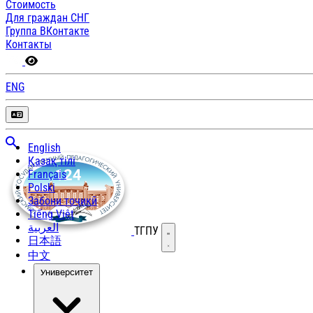
Стоимость
Для граждан СНГ
Группа ВКонтакте
Контакты
ENG
English
Қазақ тілі
Français
Polski
Забони тоҷикӣ
Tiếng Việt
العربية
ТГПУ
Открыть меню
日本語
中文
Университет