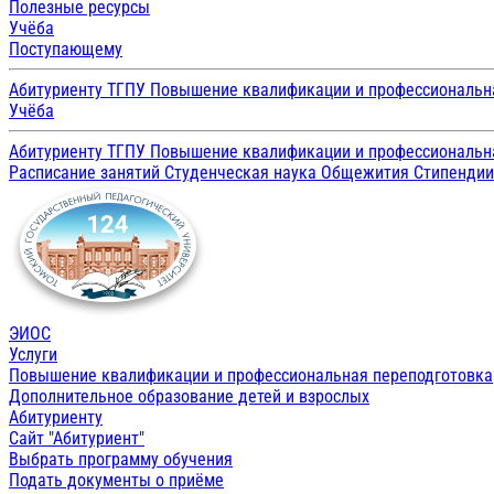
Полезные ресурсы
Учёба
Поступающему
Абитуриенту ТГПУ
Повышение квалификации и профессиональн
Учёба
Абитуриенту ТГПУ
Повышение квалификации и профессиональн
Расписание занятий
Студенческая наука
Общежития
Стипенди
ЭИОС
Услуги
Повышение квалификации и профессиональная переподготовка
Дополнительное образование детей и взрослых
Абитуриенту
Сайт "Абитуриент"
Выбрать программу обучения
Подать документы о приёме