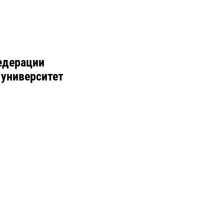
едерации
 университет