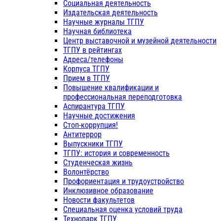
Социальная деятельность
Издательская деятельность
Научные журналы ТГПУ
Научная библиотека
Центр выставочной и музейной деятельности
ТГПУ в рейтингах
Адреса/телефоны
Корпуса ТГПУ
Прием в ТГПУ
Повышение квалификации и
профессиональная переподготовка
Аспирантура ТГПУ
Научные достижения
Стоп-коррупция!
Антитеррор
Выпускники ТГПУ
ТГПУ: история и современность
Студенческая жизнь
Волонтёрство
Профориентация и трудоустройство
Инклюзивное образование
Новости факультетов
Специальная оценка условий труда
Технопарк ТГПУ