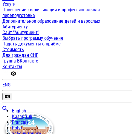
Услуги
Повышение квалификации и профессиональная
переподготовка
Дополнительное образование детей и взрослых
Абитуриенту
Сайт "Абитуриент"
Выбрать программу обучения
Подать документы о приёме
Стоимость
Для граждан СНГ
Группа ВКонтакте
Контакты
ENG
English
Қазақ тілі
Français
Polski
Забони тоҷикӣ