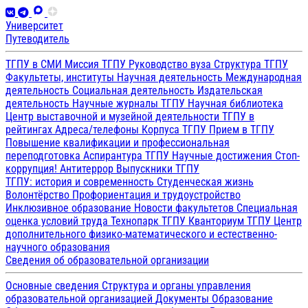
Университет
Путеводитель
ТГПУ в СМИ
Миссия ТГПУ
Руководство вуза
Структура ТГПУ
Факультеты, институты
Научная деятельность
Международная
деятельность
Социальная деятельность
Издательская
деятельность
Научные журналы ТГПУ
Научная библиотека
Центр выставочной и музейной деятельности
ТГПУ в
рейтингах
Адреса/телефоны
Корпуса ТГПУ
Прием в ТГПУ
Повышение квалификации и профессиональная
переподготовка
Аспирантура ТГПУ
Научные достижения
Стоп-
коррупция!
Антитеррор
Выпускники ТГПУ
ТГПУ: история и современность
Студенческая жизнь
Волонтёрство
Профориентация и трудоустройство
Инклюзивное образование
Новости факультетов
Специальная
оценка условий труда
Технопарк ТГПУ
Кванториум ТГПУ
Центр
дополнительного физико-математического и естественно-
научного образования
Сведения об образовательной организации
Основные сведения
Структура и органы управления
образовательной организацией
Документы
Образование