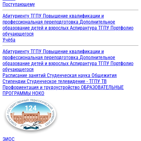
Поступающему
Абитуриенту ТГПУ
Повышение квалификации и
профессиональная переподготовка
Дополнительное
образование детей и взрослых
Аспирантура ТГПУ
Портфолио
обучающегося
Учёба
Абитуриенту ТГПУ
Повышение квалификации и
профессиональная переподготовка
Дополнительное
образование детей и взрослых
Аспирантура ТГПУ
Портфолио
обучающегося
Расписание занятий
Студенческая наука
Общежития
Стипендии
Студенческое телевидение - ТГПУ ТВ
Профориентация и трудоустройство
ОБРАЗОВАТЕЛЬНЫЕ
ПРОГРАММЫ
НОКО
ЭИОС