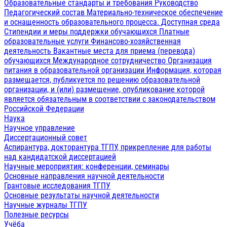
Образовательные стандарты и требования
Руководство
Педагогический состав
Материально-техническое обеспечение
и оснащенность образовательного процесса. Доступная среда
Стипендии и меры поддержки обучающихся
Платные
образовательные услуги
Финансово-хозяйственная
деятельность
Вакантные места для приема (перевода)
обучающихся
Международное сотрудничество
Организация
питания в образовательной организации
Информация, которая
размещается, публикуется по решению образовательной
организации, и (или) размещение, опубликование которой
является обязательным в соответствии с законодательством
Российской Федерации
Наука
Научное управление
Диссертационный совет
Аспирантура, докторантура ТГПУ, прикрепление для работы
над кандидатской диссертацией
Научные мероприятия: конференции, семинары
Основные направления научной деятельности
Грантовые исследования ТГПУ
Основные результаты научной деятельности
Научные журналы ТГПУ
Полезные ресурсы
Учёба