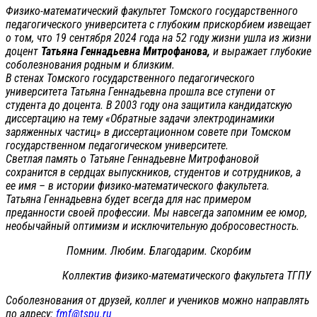
Физико-математический факультет Томского государственного
педагогического университета с глубоким прискорбием извещает
о том, что 19 сентября 2024 года на 52 году жизни ушла из жизни
доцент
Татьяна Геннадьевна Митрофанова,
и выражает глубокие
соболезнования родным и близким.
В стенах Томского государственного педагогического
университета Татьяна Геннадьевна прошла все ступени от
студента до доцента. В 2003 году она защитила кандидатскую
диссертацию на тему «Обратные задачи электродинамики
заряженных частиц» в диссертационном совете при Томском
государственном педагогическом университете.
Светлая память о Татьяне Геннадьевне Митрофановой
сохранится в сердцах выпускников, студентов и сотрудников, а
ее имя – в истории физико-математического факультета.
Татьяна Геннадьевна будет всегда для нас примером
преданности своей профессии. Мы навсегда запомним ее юмор,
необычайный оптимизм и исключительную добросовестность.
Помним. Любим. Благодарим. Скорбим
Коллектив физико-математического факультета ТГПУ
Соболезнования от друзей, коллег и учеников можно направлять
по адресу:
fmf@tspu.ru