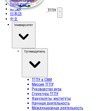
Tiếng Việt
العربية
ТГПУ
Открыть меню
日本語
中文
Университет
Путеводитель
ТГПУ в СМИ
Миссия ТГПУ
Руководство вуза
Структура ТГПУ
Факультеты, институты
Научная деятельность
Международная деятельность