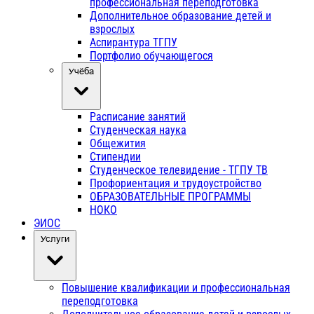
профессиональная переподготовка
Дополнительное образование детей и
взрослых
Аспирантура ТГПУ
Портфолио обучающегося
Учёба
Расписание занятий
Студенческая наука
Общежития
Стипендии
Студенческое телевидение - ТГПУ ТВ
Профориентация и трудоустройство
ОБРАЗОВАТЕЛЬНЫЕ ПРОГРАММЫ
НОКО
ЭИОС
Услуги
Повышение квалификации и профессиональная
переподготовка