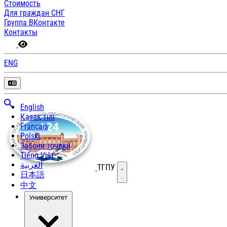
Стоимость
Для граждан СНГ
Группа ВКонтакте
Контакты
ENG
English
Қазақ тілі
Français
Polski
Забони тоҷикӣ
Tiếng Việt
العربية
ТГПУ
Открыть меню
日本語
中文
Университет