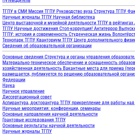
Путеводитель
ТГПУ в СМИ
Миссия ТГПУ
Руководство вуза
Структура ТГПУ
Фак
Научные журналы ТГПУ
Научная библиотека
Центр выставочной и музейной деятельности
ТГПУ в рейтингах
ТГПУ
Научные достижения
Стоп-коррупция!
Антитеррор
Выпуск
ТГПУ: история и современность
Студенческая жизнь
Волонтёрс
Технопарк ТГПУ
Кванториум ТГПУ
Центр дополнительного физик
Сведения об образовательной организации
Основные сведения
Структура и органы управления образоват
Материально-техническое обеспечение и оснащенность образов
хозяйственная деятельность
Вакантные места для приема (пе
размещается, публикуется по решению образовательной организ
Федерации
Наука
Научное управление
Диссертационный совет
Аспирантура, докторантура ТГПУ, прикрепление для работы на
Научные мероприятия: конференции, семинары
Основные направления научной деятельности
Грантовые исследования ТГПУ
Основные результаты научной деятельности
Научные журналы ТГПУ