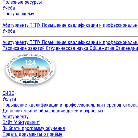
Полезные ресурсы
Учёба
Поступающему
Абитуриенту ТГПУ
Повышение квалификации и профессиональн
Учёба
Абитуриенту ТГПУ
Повышение квалификации и профессиональн
Расписание занятий
Студенческая наука
Общежития
Стипенди
ЭИОС
Услуги
Повышение квалификации и профессиональная переподготовка
Дополнительное образование детей и взрослых
Абитуриенту
Сайт "Абитуриент"
Выбрать программу обучения
Подать документы о приёме