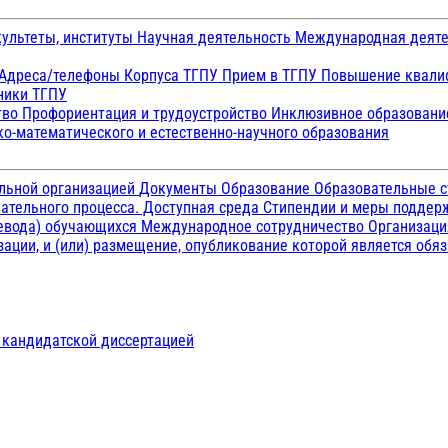
ультеты, институты
Научная деятельность
Международная деят
Адреса/телефоны
Корпуса ТГПУ
Прием в ТГПУ
Повышение квалиф
ники ТГПУ
тво
Профориентация и трудоустройство
Инклюзивное образован
о-математического и естественно-научного образования
ельной организацией
Документы
Образование
Образовательные с
ательного процесса. Доступная среда
Стипендии и меры подде
ревода) обучающихся
Международное сотрудничество
Организаци
ации, и (или) размещение, опубликование которой является обя
д кандидатской диссертацией