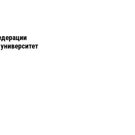
едерации
 университет