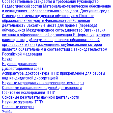
Образовательные стандарты и требования
Руководство
Педагогический состав
Материально-техническое обеспечение
и оснащенность образовательного процесса. Доступная среда
Стипендии и меры поддержки обучающихся
Платные
образовательные услуги
Финансово-хозяйственная
деятельность
Вакантные места для приема (перевода)
обучающихся
Международное сотрудничество
Организация
питания в образовательной организации
Информация, которая
размещается, публикуется по решению образовательной
организации, и (или) размещение, опубликование которой
является обязательным в соответствии с законодательством
Российской Федерации
Наука
Научное управление
Диссертационный совет
Аспирантура, докторантура ТГПУ, прикрепление для работы
над кандидатской диссертацией
Научные мероприятия: конференции, семинары
Основные направления научной деятельности
Грантовые исследования ТГПУ
Основные результаты научной деятельности
Научные журналы ТГПУ
Полезные ресурсы
Учёба