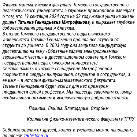
Физико-математический факультет Томского государственного
педагогического университета с глубоким прискорбием извещает
о том, что 19 сентября 2024 года на 52 году жизни ушла из жизни
доцент
Татьяна Геннадьевна Митрофанова,
и выражает глубокие
соболезнования родным и близким.
В стенах Томского государственного педагогического
университета Татьяна Геннадьевна прошла все ступени от
студента до доцента. В 2003 году она защитила кандидатскую
диссертацию на тему «Обратные задачи электродинамики
заряженных частиц» в диссертационном совете при Томском
государственном педагогическом университете.
Светлая память о Татьяне Геннадьевне Митрофановой
сохранится в сердцах выпускников, студентов и сотрудников, а
ее имя – в истории физико-математического факультета.
Татьяна Геннадьевна будет всегда для нас примером
преданности своей профессии. Мы навсегда запомним ее юмор,
необычайный оптимизм и исключительную добросовестность.
Помним. Любим. Благодарим. Скорбим
Коллектив физико-математического факультета ТГПУ
Соболезнования от друзей, коллег и учеников можно направлять
по адресу:
fmf@tspu.ru