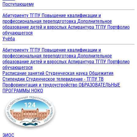
Поступающему
Абитуриенту ТГПУ
Повышение квалификации и
профессиональная переподготовка
Дополнительное
образование детей и взрослых
Аспирантура ТГПУ
Портфолио
обучающегося
Учёба
Абитуриенту ТГПУ
Повышение квалификации и
профессиональная переподготовка
Дополнительное
образование детей и взрослых
Аспирантура ТГПУ
Портфолио
обучающегося
Расписание занятий
Студенческая наука
Общежития
Стипендии
Студенческое телевидение - ТГПУ ТВ
Профориентация и трудоустройство
ОБРАЗОВАТЕЛЬНЫЕ
ПРОГРАММЫ
НОКО
ЭИОС