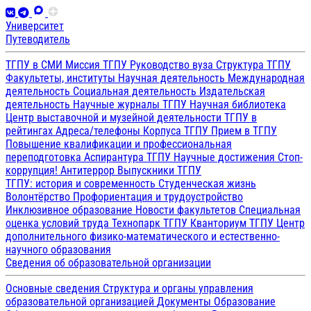
Университет
Путеводитель
ТГПУ в СМИ
Миссия ТГПУ
Руководство вуза
Структура ТГПУ
Факультеты, институты
Научная деятельность
Международная
деятельность
Социальная деятельность
Издательская
деятельность
Научные журналы ТГПУ
Научная библиотека
Центр выставочной и музейной деятельности
ТГПУ в
рейтингах
Адреса/телефоны
Корпуса ТГПУ
Прием в ТГПУ
Повышение квалификации и профессиональная
переподготовка
Аспирантура ТГПУ
Научные достижения
Стоп-
коррупция!
Антитеррор
Выпускники ТГПУ
ТГПУ: история и современность
Студенческая жизнь
Волонтёрство
Профориентация и трудоустройство
Инклюзивное образование
Новости факультетов
Специальная
оценка условий труда
Технопарк ТГПУ
Кванториум ТГПУ
Центр
дополнительного физико-математического и естественно-
научного образования
Сведения об образовательной организации
Основные сведения
Структура и органы управления
образовательной организацией
Документы
Образование