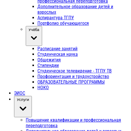
профессиональная переподготовка
Дополнительное образование детей и
взрослых
Аспирантура ТГПУ
Портфолио обучающегося
Учёба
Расписание занятий
Студенческая наука
Общежития
Стипендии
Студенческое телевидение - ТГПУ ТВ
Профориентация и трудоустройство
ОБРАЗОВАТЕЛЬНЫЕ ПРОГРАММЫ
НОКО
ЭИОС
Услуги
Повышение квалификации и профессиональная
переподготовка