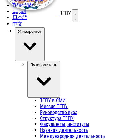
Tiếng Việt
العربية
ТГПУ
Открыть меню
日本語
中文
Университет
Путеводитель
ТГПУ в СМИ
Миссия ТГПУ
Руководство вуза
Структура ТГПУ
Факультеты, институты
Научная деятельность
Международная деятельность