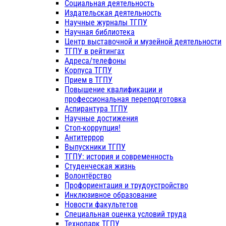
Социальная деятельность
Издательская деятельность
Научные журналы ТГПУ
Научная библиотека
Центр выставочной и музейной деятельности
ТГПУ в рейтингах
Адреса/телефоны
Корпуса ТГПУ
Прием в ТГПУ
Повышение квалификации и
профессиональная переподготовка
Аспирантура ТГПУ
Научные достижения
Стоп-коррупция!
Антитеррор
Выпускники ТГПУ
ТГПУ: история и современность
Студенческая жизнь
Волонтёрство
Профориентация и трудоустройство
Инклюзивное образование
Новости факультетов
Специальная оценка условий труда
Технопарк ТГПУ