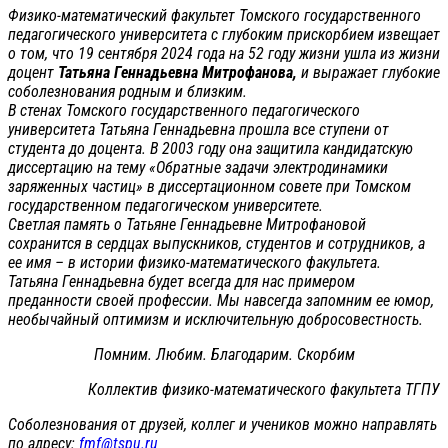
Физико-математический факультет Томского государственного
педагогического университета с глубоким прискорбием извещает
о том, что 19 сентября 2024 года на 52 году жизни ушла из жизни
доцент
Татьяна Геннадьевна Митрофанова,
и выражает глубокие
соболезнования родным и близким.
В стенах Томского государственного педагогического
университета Татьяна Геннадьевна прошла все ступени от
студента до доцента. В 2003 году она защитила кандидатскую
диссертацию на тему «Обратные задачи электродинамики
заряженных частиц» в диссертационном совете при Томском
государственном педагогическом университете.
Светлая память о Татьяне Геннадьевне Митрофановой
сохранится в сердцах выпускников, студентов и сотрудников, а
ее имя – в истории физико-математического факультета.
Татьяна Геннадьевна будет всегда для нас примером
преданности своей профессии. Мы навсегда запомним ее юмор,
необычайный оптимизм и исключительную добросовестность.
Помним. Любим. Благодарим. Скорбим
Коллектив физико-математического факультета ТГПУ
Соболезнования от друзей, коллег и учеников можно направлять
по адресу:
fmf@tspu.ru