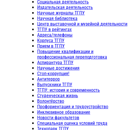
Социальная деятельность
Издательская деятельность
Научные журналы ТГПУ
Научная библиотека
Центр выставочной и музейной деятельности
ТГПУ в рейтингах
Адреса/телефоны
Корпуса ТГПУ
Прием в ТГПУ
Повышение квалификации и
профессиональная переподготовка
Аспирантура ТГПУ
Научные достижения
Стоп-коррупция!
Антитеррор
Выпускники ТГПУ
ТГПУ: история и современность
Студенческая жизнь
Волонтёрство
Профориентация и трудоустройство
Инклюзивное образование
Новости факультетов
Специальная оценка условий труда
Технопарк ТГПУ