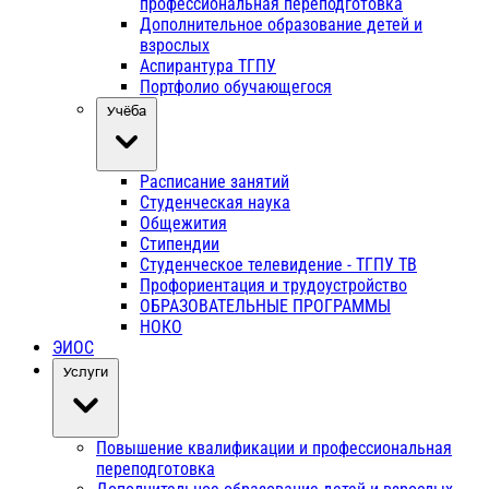
профессиональная переподготовка
Дополнительное образование детей и
взрослых
Аспирантура ТГПУ
Портфолио обучающегося
Учёба
Расписание занятий
Студенческая наука
Общежития
Стипендии
Студенческое телевидение - ТГПУ ТВ
Профориентация и трудоустройство
ОБРАЗОВАТЕЛЬНЫЕ ПРОГРАММЫ
НОКО
ЭИОС
Услуги
Повышение квалификации и профессиональная
переподготовка