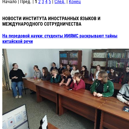
Начало | Пред. |
1
2
3
4
5
|
След.
|
Конец
НОВОСТИ ИНСТИТУТА ИНОСТРАННЫХ ЯЗЫКОВ И
МЕЖДУНАРОДНОГО СОТРУДНИЧЕСТВА
На передовой науки: студенты ИИЯМС раскрывают тайны
китайской речи