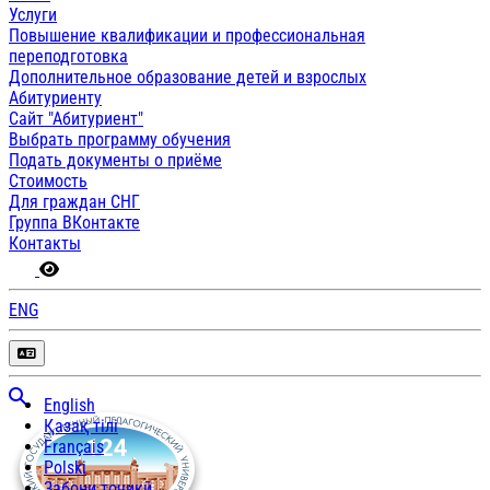
Услуги
Повышение квалификации и профессиональная
переподготовка
Дополнительное образование детей и взрослых
Абитуриенту
Сайт "Абитуриент"
Выбрать программу обучения
Подать документы о приёме
Стоимость
Для граждан СНГ
Группа ВКонтакте
Контакты
ENG
English
Қазақ тілі
Français
Polski
Забони тоҷикӣ