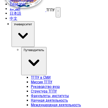
Tiếng Việt
العربية
ТГПУ
Открыть меню
日本語
中文
Университет
Путеводитель
ТГПУ в СМИ
Миссия ТГПУ
Руководство вуза
Структура ТГПУ
Факультеты, институты
Научная деятельность
Международная деятельность