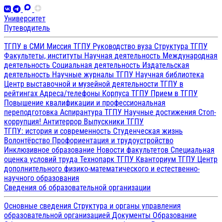
Университет
Путеводитель
ТГПУ в СМИ
Миссия ТГПУ
Руководство вуза
Структура ТГПУ
Факультеты, институты
Научная деятельность
Международная
деятельность
Социальная деятельность
Издательская
деятельность
Научные журналы ТГПУ
Научная библиотека
Центр выставочной и музейной деятельности
ТГПУ в
рейтингах
Адреса/телефоны
Корпуса ТГПУ
Прием в ТГПУ
Повышение квалификации и профессиональная
переподготовка
Аспирантура ТГПУ
Научные достижения
Стоп-
коррупция!
Антитеррор
Выпускники ТГПУ
ТГПУ: история и современность
Студенческая жизнь
Волонтёрство
Профориентация и трудоустройство
Инклюзивное образование
Новости факультетов
Специальная
оценка условий труда
Технопарк ТГПУ
Кванториум ТГПУ
Центр
дополнительного физико-математического и естественно-
научного образования
Сведения об образовательной организации
Основные сведения
Структура и органы управления
образовательной организацией
Документы
Образование