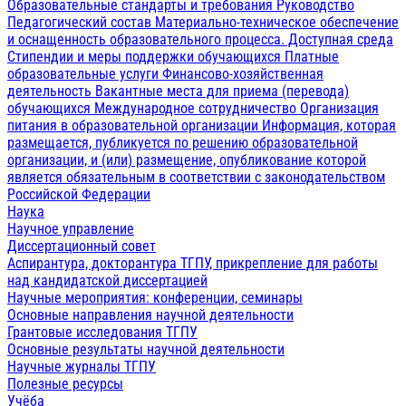
Образовательные стандарты и требования
Руководство
Педагогический состав
Материально-техническое обеспечение
и оснащенность образовательного процесса. Доступная среда
Стипендии и меры поддержки обучающихся
Платные
образовательные услуги
Финансово-хозяйственная
деятельность
Вакантные места для приема (перевода)
обучающихся
Международное сотрудничество
Организация
питания в образовательной организации
Информация, которая
размещается, публикуется по решению образовательной
организации, и (или) размещение, опубликование которой
является обязательным в соответствии с законодательством
Российской Федерации
Наука
Научное управление
Диссертационный совет
Аспирантура, докторантура ТГПУ, прикрепление для работы
над кандидатской диссертацией
Научные мероприятия: конференции, семинары
Основные направления научной деятельности
Грантовые исследования ТГПУ
Основные результаты научной деятельности
Научные журналы ТГПУ
Полезные ресурсы
Учёба