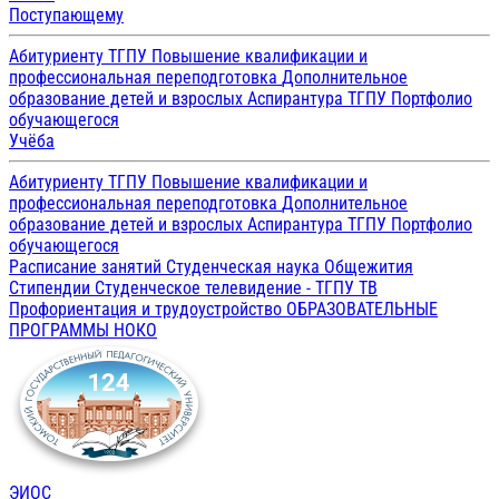
Поступающему
Абитуриенту ТГПУ
Повышение квалификации и
профессиональная переподготовка
Дополнительное
образование детей и взрослых
Аспирантура ТГПУ
Портфолио
обучающегося
Учёба
Абитуриенту ТГПУ
Повышение квалификации и
профессиональная переподготовка
Дополнительное
образование детей и взрослых
Аспирантура ТГПУ
Портфолио
обучающегося
Расписание занятий
Студенческая наука
Общежития
Стипендии
Студенческое телевидение - ТГПУ ТВ
Профориентация и трудоустройство
ОБРАЗОВАТЕЛЬНЫЕ
ПРОГРАММЫ
НОКО
ЭИОС