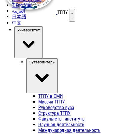
Tiếng Việt
العربية
ТГПУ
Открыть меню
日本語
中文
Университет
Путеводитель
ТГПУ в СМИ
Миссия ТГПУ
Руководство вуза
Структура ТГПУ
Факультеты, институты
Научная деятельность
Международная деятельность