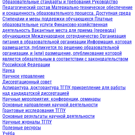
Образовательные стандарты и требования
Руководство
Педагогический состав
Материально-техническое обеспечение
и оснащенность образовательного процесса. Доступная среда
Стипендии и меры поддержки обучающихся
Платные
образовательные услуги
Финансово-хозяйственная
деятельность
Вакантные места для приема (перевода)
обучающихся
Международное сотрудничество
Организация
питания в образовательной организации
Информация, которая
размещается, публикуется по решению образовательной
организации, и (или) размещение, опубликование которой
является обязательным в соответствии с законодательством
Российской Федерации
Наука
Научное управление
Диссертационный совет
Аспирантура, докторантура ТГПУ, прикрепление для работы
над кандидатской диссертацией
Научные мероприятия: конференции, семинары
Основные направления научной деятельности
Грантовые исследования ТГПУ
Основные результаты научной деятельности
Научные журналы ТГПУ
Полезные ресурсы
Учёба