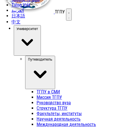
Tiếng Việt
العربية
ТГПУ
Открыть меню
日本語
中文
Университет
Путеводитель
ТГПУ в СМИ
Миссия ТГПУ
Руководство вуза
Структура ТГПУ
Факультеты, институты
Научная деятельность
Международная деятельность