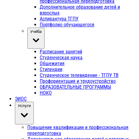
профессиональная переподготовка
Дополнительное образование детей и
взрослых
Аспирантура ТГПУ
Портфолио обучающегося
Учёба
Расписание занятий
Студенческая наука
Общежития
Стипендии
Студенческое телевидение - ТГПУ ТВ
Профориентация и трудоустройство
ОБРАЗОВАТЕЛЬНЫЕ ПРОГРАММЫ
НОКО
ЭИОС
Услуги
Повышение квалификации и профессиональная
переподготовка