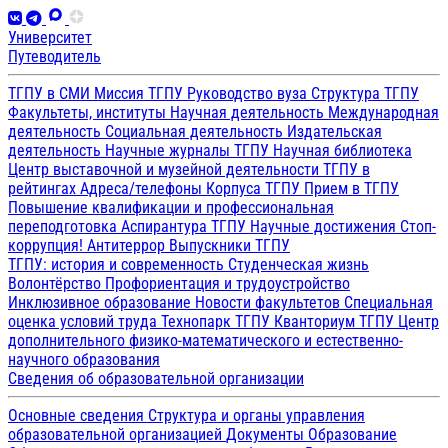
Университет
Путеводитель
ТГПУ в СМИ
Миссия ТГПУ
Руководство вуза
Структура ТГПУ
Факультеты, институты
Научная деятельность
Международная
деятельность
Социальная деятельность
Издательская
деятельность
Научные журналы ТГПУ
Научная библиотека
Центр выставочной и музейной деятельности
ТГПУ в
рейтингах
Адреса/телефоны
Корпуса ТГПУ
Прием в ТГПУ
Повышение квалификации и профессиональная
переподготовка
Аспирантура ТГПУ
Научные достижения
Стоп-
коррупция!
Антитеррор
Выпускники ТГПУ
ТГПУ: история и современность
Студенческая жизнь
Волонтёрство
Профориентация и трудоустройство
Инклюзивное образование
Новости факультетов
Специальная
оценка условий труда
Технопарк ТГПУ
Кванториум ТГПУ
Центр
дополнительного физико-математического и естественно-
научного образования
Сведения об образовательной организации
Основные сведения
Структура и органы управления
образовательной организацией
Документы
Образование