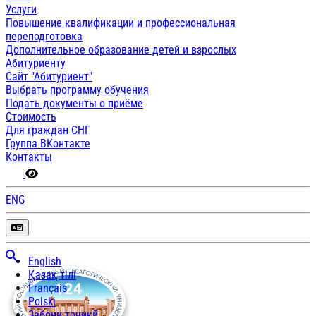
Услуги
Повышение квалификации и профессиональная
переподготовка
Дополнительное образование детей и взрослых
Абитуриенту
Сайт "Абитуриент"
Выбрать программу обучения
Подать документы о приёме
Стоимость
Для граждан СНГ
Группа ВКонтакте
Контакты
ENG
English
Қазақ тілі
Français
Polski
Забони тоҷикӣ