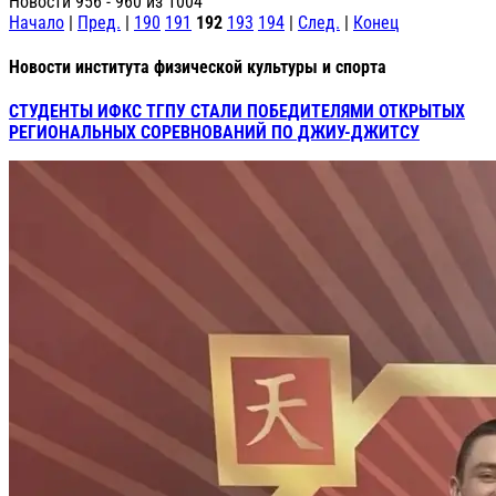
Новости 956 - 960 из 1004
Начало
|
Пред.
|
190
191
192
193
194
|
След.
|
Конец
Новости института физической культуры и спорта
СТУДЕНТЫ ИФКС ТГПУ СТАЛИ ПОБЕДИТЕЛЯМИ ОТКРЫТЫХ
РЕГИОНАЛЬНЫХ СОРЕВНОВАНИЙ ПО ДЖИУ-ДЖИТСУ