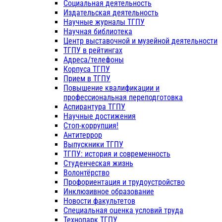
Социальная деятельность
Издательская деятельность
Научные журналы ТГПУ
Научная библиотека
Центр выставочной и музейной деятельности
ТГПУ в рейтингах
Адреса/телефоны
Корпуса ТГПУ
Прием в ТГПУ
Повышение квалификации и
профессиональная переподготовка
Аспирантура ТГПУ
Научные достижения
Стоп-коррупция!
Антитеррор
Выпускники ТГПУ
ТГПУ: история и современность
Студенческая жизнь
Волонтёрство
Профориентация и трудоустройство
Инклюзивное образование
Новости факультетов
Специальная оценка условий труда
Технопарк ТГПУ