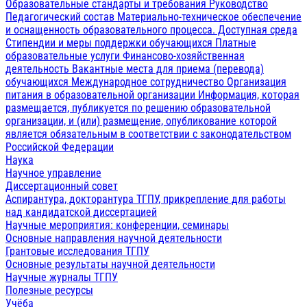
Образовательные стандарты и требования
Руководство
Педагогический состав
Материально-техническое обеспечение
и оснащенность образовательного процесса. Доступная среда
Стипендии и меры поддержки обучающихся
Платные
образовательные услуги
Финансово-хозяйственная
деятельность
Вакантные места для приема (перевода)
обучающихся
Международное сотрудничество
Организация
питания в образовательной организации
Информация, которая
размещается, публикуется по решению образовательной
организации, и (или) размещение, опубликование которой
является обязательным в соответствии с законодательством
Российской Федерации
Наука
Научное управление
Диссертационный совет
Аспирантура, докторантура ТГПУ, прикрепление для работы
над кандидатской диссертацией
Научные мероприятия: конференции, семинары
Основные направления научной деятельности
Грантовые исследования ТГПУ
Основные результаты научной деятельности
Научные журналы ТГПУ
Полезные ресурсы
Учёба