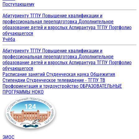
Поступающему
Абитуриенту ТГПУ
Повышение квалификации и
профессиональная переподготовка
Дополнительное
образование детей и взрослых
Аспирантура ТГПУ
Портфолио
обучающегося
Учёба
Абитуриенту ТГПУ
Повышение квалификации и
профессиональная переподготовка
Дополнительное
образование детей и взрослых
Аспирантура ТГПУ
Портфолио
обучающегося
Расписание занятий
Студенческая наука
Общежития
Стипендии
Студенческое телевидение - ТГПУ ТВ
Профориентация и трудоустройство
ОБРАЗОВАТЕЛЬНЫЕ
ПРОГРАММЫ
НОКО
ЭИОС