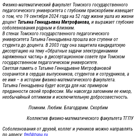
Физико-математический факультет Томского государственного
педагогического университета с глубоким прискорбием извещает
о том, что 19 сентября 2024 года на 52 году жизни ушла из жизни
доцент
Татьяна Геннадьевна Митрофанова,
и выражает глубокие
соболезнования родным и близким.
В стенах Томского государственного педагогического
университета Татьяна Геннадьевна прошла все ступени от
студента до доцента. В 2003 году она защитила кандидатскую
диссертацию на тему «Обратные задачи электродинамики
заряженных частиц» в диссертационном совете при Томском
государственном педагогическом университете.
Светлая память о Татьяне Геннадьевне Митрофановой
сохранится в сердцах выпускников, студентов и сотрудников, а
ее имя – в истории физико-математического факультета.
Татьяна Геннадьевна будет всегда для нас примером
преданности своей профессии. Мы навсегда запомним ее юмор,
необычайный оптимизм и исключительную добросовестность.
Помним. Любим. Благодарим. Скорбим
Коллектив физико-математического факультета ТГПУ
Соболезнования от друзей, коллег и учеников можно направлять
по адресу:
fmf@tspu.ru