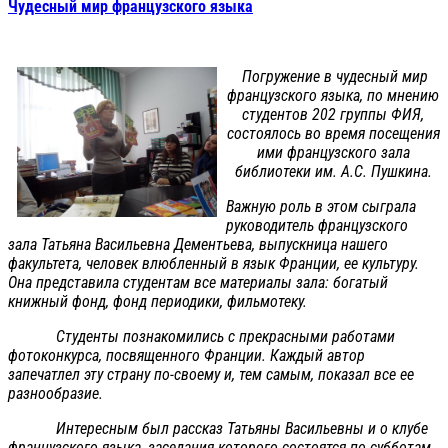
Чудесный мир французского языка
Погружение в чудесный мир
французского языка, по мнению
студентов 202 группы ФИЯ,
состоялось во время посещения
ими французского зала
библиотеки им. А.С. Пушкина.
Важную роль в этом сыграла
руководитель французского
зала Татьяна Васильевна Дементьева, выпускница нашего
факультета, человек влюбленный в язык Франции, ее культуру.
Она представила студентам все материалы зала: богатый
книжный фонд, фонд периодики, фильмотеку.
Студенты познакомились с прекрасными работами
фотоконкурса, посвященного Франции. Каждый автор
запечатлел эту страну по-своему и, тем самым, показал все ее
разнообразие.
Интересным был рассказ Татьяны Васильевны и о клубе
французского языка, заседания которого состоятся по субботам.