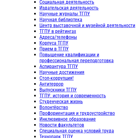
Социальная деятельность
Издательская деятельность
Научные журналы ТГПУ
Научная библиотека
Центр выставочной и музейной деятельности
ТГПУ в рейтингах
Адреса/телефоны
Корпуса ТГПУ
Прием в ТГПУ
Повышение квалификации и
профессиональная переподготовка
Аспирантура ТГПУ
Научные достижения
Стоп-коррупция!
Антитеррор
Выпускники ТГПУ
ТГПУ: история и современность
Студенческая жизнь
Волонтёрство
Профориентация и трудоустройство
Инклюзивное образование
Новости факультетов
Специальная оценка условий труда
Технопарк ТГПУ