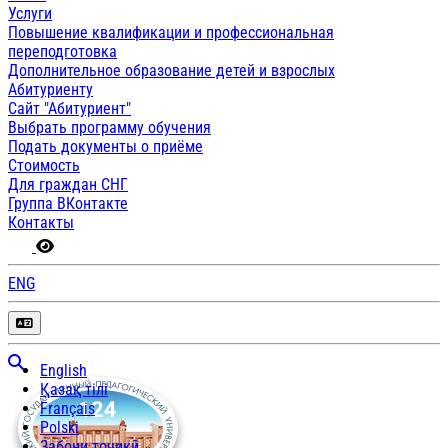
Услуги
Повышение квалификации и профессиональная
переподготовка
Дополнительное образование детей и взрослых
Абитуриенту
Сайт "Абитуриент"
Выбрать программу обучения
Подать документы о приёме
Стоимость
Для граждан СНГ
Группа ВКонтакте
Контакты
ENG
English
Қазақ тілі
Français
Polski
Забони тоҷикӣ