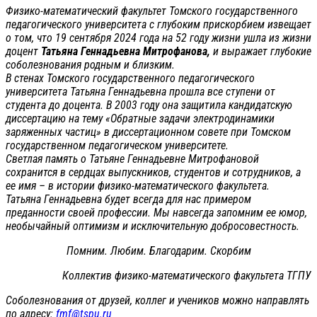
Физико-математический факультет Томского государственного
педагогического университета с глубоким прискорбием извещает
о том, что 19 сентября 2024 года на 52 году жизни ушла из жизни
доцент
Татьяна Геннадьевна Митрофанова,
и выражает глубокие
соболезнования родным и близким.
В стенах Томского государственного педагогического
университета Татьяна Геннадьевна прошла все ступени от
студента до доцента. В 2003 году она защитила кандидатскую
диссертацию на тему «Обратные задачи электродинамики
заряженных частиц» в диссертационном совете при Томском
государственном педагогическом университете.
Светлая память о Татьяне Геннадьевне Митрофановой
сохранится в сердцах выпускников, студентов и сотрудников, а
ее имя – в истории физико-математического факультета.
Татьяна Геннадьевна будет всегда для нас примером
преданности своей профессии. Мы навсегда запомним ее юмор,
необычайный оптимизм и исключительную добросовестность.
Помним. Любим. Благодарим. Скорбим
Коллектив физико-математического факультета ТГПУ
Соболезнования от друзей, коллег и учеников можно направлять
по адресу:
fmf@tspu.ru