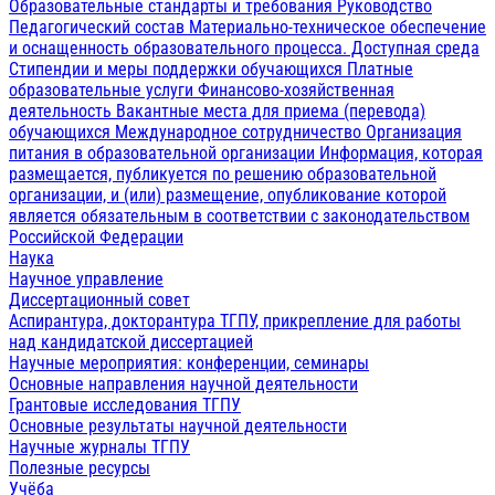
Образовательные стандарты и требования
Руководство
Педагогический состав
Материально-техническое обеспечение
и оснащенность образовательного процесса. Доступная среда
Стипендии и меры поддержки обучающихся
Платные
образовательные услуги
Финансово-хозяйственная
деятельность
Вакантные места для приема (перевода)
обучающихся
Международное сотрудничество
Организация
питания в образовательной организации
Информация, которая
размещается, публикуется по решению образовательной
организации, и (или) размещение, опубликование которой
является обязательным в соответствии с законодательством
Российской Федерации
Наука
Научное управление
Диссертационный совет
Аспирантура, докторантура ТГПУ, прикрепление для работы
над кандидатской диссертацией
Научные мероприятия: конференции, семинары
Основные направления научной деятельности
Грантовые исследования ТГПУ
Основные результаты научной деятельности
Научные журналы ТГПУ
Полезные ресурсы
Учёба