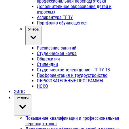
профессиональная переподготовка
Дополнительное образование детей и
взрослых
Аспирантура ТГПУ
Портфолио обучающегося
Учёба
Расписание занятий
Студенческая наука
Общежития
Стипендии
Студенческое телевидение - ТГПУ ТВ
Профориентация и трудоустройство
ОБРАЗОВАТЕЛЬНЫЕ ПРОГРАММЫ
НОКО
ЭИОС
Услуги
Повышение квалификации и профессиональная
переподготовка