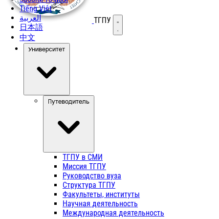
Tiếng Việt
العربية
ТГПУ
Открыть меню
日本語
中文
Университет
Путеводитель
ТГПУ в СМИ
Миссия ТГПУ
Руководство вуза
Структура ТГПУ
Факультеты, институты
Научная деятельность
Международная деятельность