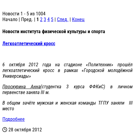
Новости 1 - 5 из 1004
Начало | Пред. |
1
2
3
4
5
|
След.
|
Конец
Новости института физической культуры и спорта
Легкоатлетический кросс
6 октября 2012 года на стадионе «Политехник» прошёл
легкоатлетический кросс в рамках «Городской молодёжной
Универсиады»
Проскурина Анна
(студентка 3 курса ФФКиС) в личном
первенстве заняла III м.
В общем зачёте мужская и женская команды ТГПУ заняли III
место
Подробнее
28 октября 2012