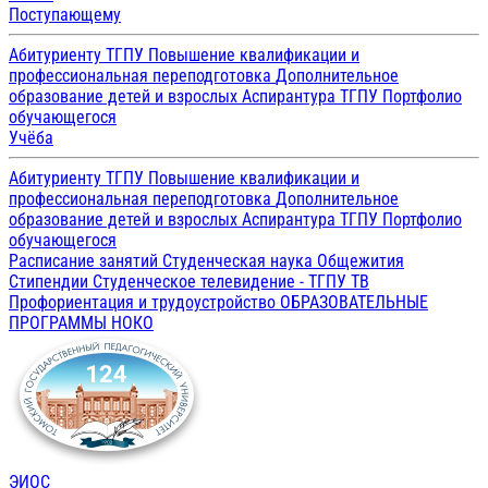
Поступающему
Абитуриенту ТГПУ
Повышение квалификации и
профессиональная переподготовка
Дополнительное
образование детей и взрослых
Аспирантура ТГПУ
Портфолио
обучающегося
Учёба
Абитуриенту ТГПУ
Повышение квалификации и
профессиональная переподготовка
Дополнительное
образование детей и взрослых
Аспирантура ТГПУ
Портфолио
обучающегося
Расписание занятий
Студенческая наука
Общежития
Стипендии
Студенческое телевидение - ТГПУ ТВ
Профориентация и трудоустройство
ОБРАЗОВАТЕЛЬНЫЕ
ПРОГРАММЫ
НОКО
ЭИОС