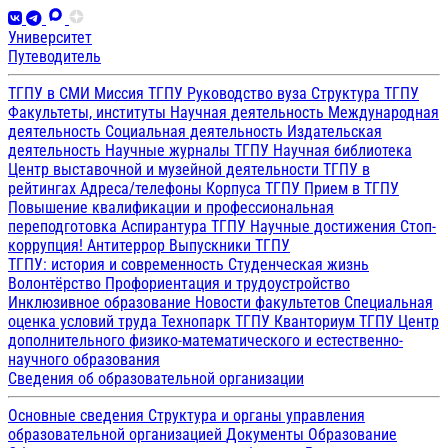
Университет
Путеводитель
ТГПУ в СМИ
Миссия ТГПУ
Руководство вуза
Структура ТГПУ
Факультеты, институты
Научная деятельность
Международная
деятельность
Социальная деятельность
Издательская
деятельность
Научные журналы ТГПУ
Научная библиотека
Центр выставочной и музейной деятельности
ТГПУ в
рейтингах
Адреса/телефоны
Корпуса ТГПУ
Прием в ТГПУ
Повышение квалификации и профессиональная
переподготовка
Аспирантура ТГПУ
Научные достижения
Стоп-
коррупция!
Антитеррор
Выпускники ТГПУ
ТГПУ: история и современность
Студенческая жизнь
Волонтёрство
Профориентация и трудоустройство
Инклюзивное образование
Новости факультетов
Специальная
оценка условий труда
Технопарк ТГПУ
Кванториум ТГПУ
Центр
дополнительного физико-математического и естественно-
научного образования
Сведения об образовательной организации
Основные сведения
Структура и органы управления
образовательной организацией
Документы
Образование