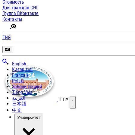
Стоимость
Для граждан СНГ
Группа ВКонтакте
Контакты
ENG
English
Қазақ тілі
Français
Polski
Забони тоҷикӣ
Tiếng Việt
العربية
ТГПУ
Открыть меню
日本語
中文
Университет