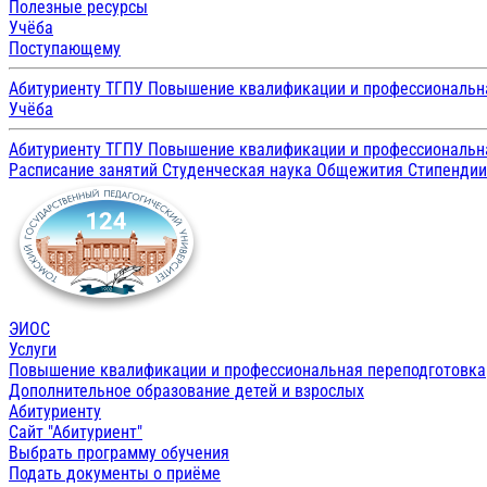
Полезные ресурсы
Учёба
Поступающему
Абитуриенту ТГПУ
Повышение квалификации и профессиональн
Учёба
Абитуриенту ТГПУ
Повышение квалификации и профессиональн
Расписание занятий
Студенческая наука
Общежития
Стипенди
ЭИОС
Услуги
Повышение квалификации и профессиональная переподготовка
Дополнительное образование детей и взрослых
Абитуриенту
Сайт "Абитуриент"
Выбрать программу обучения
Подать документы о приёме