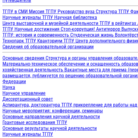
Путеводитель
ТГПУ в СМИ
Миссия ТГПУ
Руководство вуза
Структура ТГПУ
Фак
Научные журналы ТГПУ
Научная библиотека
Центр выставочной и музейной деятельности
ТГПУ в рейтингах
ТГПУ
Научные достижения
Стоп-коррупция!
Антитеррор
Выпуск
ТГПУ: история и современность
Студенческая жизнь
Волонтёрс
Технопарк ТГПУ
Кванториум ТГПУ
Центр дополнительного физик
Сведения об образовательной организации
Основные сведения
Структура и органы управления образоват
Материально-техническое обеспечение и оснащенность образов
хозяйственная деятельность
Вакантные места для приема (пе
размещается, публикуется по решению образовательной организ
Федерации
Наука
Научное управление
Диссертационный совет
Аспирантура, докторантура ТГПУ, прикрепление для работы на
Научные мероприятия: конференции, семинары
Основные направления научной деятельности
Грантовые исследования ТГПУ
Основные результаты научной деятельности
Научные журналы ТГПУ