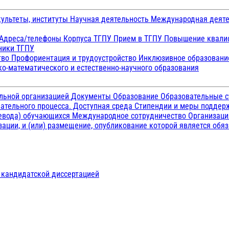
ультеты, институты
Научная деятельность
Международная деят
Адреса/телефоны
Корпуса ТГПУ
Прием в ТГПУ
Повышение квалиф
ники ТГПУ
тво
Профориентация и трудоустройство
Инклюзивное образован
о-математического и естественно-научного образования
ельной организацией
Документы
Образование
Образовательные с
ательного процесса. Доступная среда
Стипендии и меры подде
ревода) обучающихся
Международное сотрудничество
Организаци
ации, и (или) размещение, опубликование которой является обя
д кандидатской диссертацией