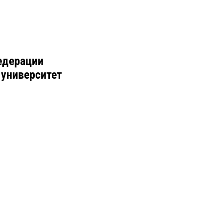
едерации
 университет