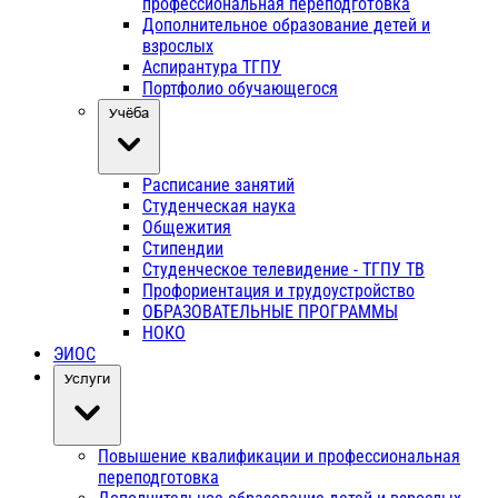
профессиональная переподготовка
Дополнительное образование детей и
взрослых
Аспирантура ТГПУ
Портфолио обучающегося
Учёба
Расписание занятий
Студенческая наука
Общежития
Стипендии
Студенческое телевидение - ТГПУ ТВ
Профориентация и трудоустройство
ОБРАЗОВАТЕЛЬНЫЕ ПРОГРАММЫ
НОКО
ЭИОС
Услуги
Повышение квалификации и профессиональная
переподготовка