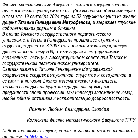
Физико-математический факультет Томского государственного
педагогического университета с глубоким прискорбием извещает
о том, что 19 сентября 2024 года на 52 году жизни ушла из жизни
доцент
Татьяна Геннадьевна Митрофанова,
и выражает глубокие
соболезнования родным и близким.
В стенах Томского государственного педагогического
университета Татьяна Геннадьевна прошла все ступени от
студента до доцента. В 2003 году она защитила кандидатскую
диссертацию на тему «Обратные задачи электродинамики
заряженных частиц» в диссертационном совете при Томском
государственном педагогическом университете.
Светлая память о Татьяне Геннадьевне Митрофановой
сохранится в сердцах выпускников, студентов и сотрудников, а
ее имя – в истории физико-математического факультета.
Татьяна Геннадьевна будет всегда для нас примером
преданности своей профессии. Мы навсегда запомним ее юмор,
необычайный оптимизм и исключительную добросовестность.
Помним. Любим. Благодарим. Скорбим
Коллектив физико-математического факультета ТГПУ
Соболезнования от друзей, коллег и учеников можно направлять
по адресу:
fmf@tspu.ru