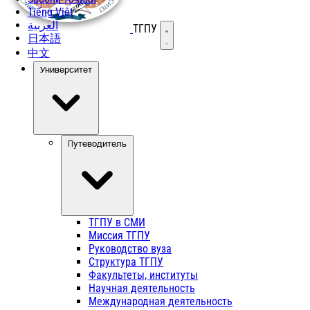
Tiếng Việt
العربية
ТГПУ
Открыть меню
日本語
中文
Университет
Путеводитель
ТГПУ в СМИ
Миссия ТГПУ
Руководство вуза
Структура ТГПУ
Факультеты, институты
Научная деятельность
Международная деятельность