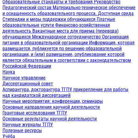
Образовательные стандарты и требования
Руководство
Педагогический состав
Материально-техническое обеспечение
и оснащенность образовательного процесса. Доступная среда
Стипендии и меры поддержки обучающихся
Платные
образовательные услуги
Финансово-хозяйственная
деятельность
Вакантные места для приема (перевода)
обучающихся
Международное сотрудничество
Организация
питания в образовательной организации
Информация, которая
размещается, публикуется по решению образовательной
организации, и (или) размещение, опубликование которой
является обязательным в соответствии с законодательством
Российской Федерации
Наука
Научное управление
Диссертационный совет
Аспирантура, докторантура ТГПУ, прикрепление для работы
над кандидатской диссертацией
Научные мероприятия: конференции, семинары
Основные направления научной деятельности
Грантовые исследования ТГПУ
Основные результаты научной деятельности
Научные журналы ТГПУ
Полезные ресурсы
Учёба