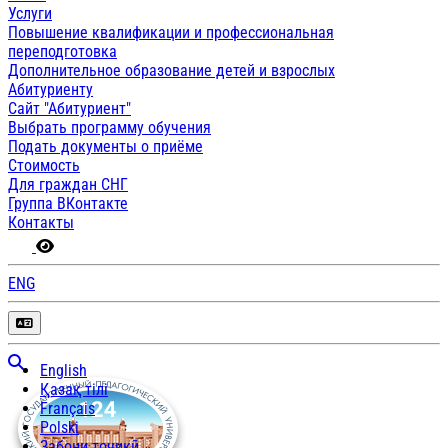
Услуги
Повышение квалификации и профессиональная
переподготовка
Дополнительное образование детей и взрослых
Абитуриенту
Сайт "Абитуриент"
Выбрать программу обучения
Подать документы о приёме
Стоимость
Для граждан СНГ
Группа ВКонтакте
Контакты
ENG
English
Қазақ тілі
Français
Polski
Забони тоҷикӣ