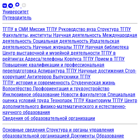
Университет
Путеводитель
ТГПУ в СМИ
Миссия ТГПУ
Руководство вуза
Структура ТГПУ
Факультеты, институты
Научная деятельность
Международная
деятельность
Социальная деятельность
Издательская
деятельность
Научные журналы ТГПУ
Научная библиотека
Центр выставочной и музейной деятельности
ТГПУ в
рейтингах
Адреса/телефоны
Корпуса ТГПУ
Прием в ТГПУ
Повышение квалификации и профессиональная
переподготовка
Аспирантура ТГПУ
Научные достижения
Стоп-
коррупция!
Антитеррор
Выпускники ТГПУ
ТГПУ: история и современность
Студенческая жизнь
Волонтёрство
Профориентация и трудоустройство
Инклюзивное образование
Новости факультетов
Специальная
оценка условий труда
Технопарк ТГПУ
Кванториум ТГПУ
Центр
дополнительного физико-математического и естественно-
научного образования
Сведения об образовательной организации
Основные сведения
Структура и органы управления
образовательной организацией
Документы
Образование