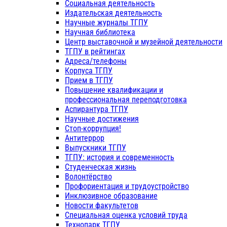
Социальная деятельность
Издательская деятельность
Научные журналы ТГПУ
Научная библиотека
Центр выставочной и музейной деятельности
ТГПУ в рейтингах
Адреса/телефоны
Корпуса ТГПУ
Прием в ТГПУ
Повышение квалификации и
профессиональная переподготовка
Аспирантура ТГПУ
Научные достижения
Стоп-коррупция!
Антитеррор
Выпускники ТГПУ
ТГПУ: история и современность
Студенческая жизнь
Волонтёрство
Профориентация и трудоустройство
Инклюзивное образование
Новости факультетов
Специальная оценка условий труда
Технопарк ТГПУ