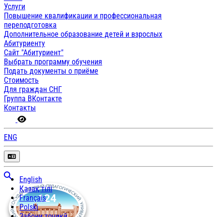
Услуги
Повышение квалификации и профессиональная
переподготовка
Дополнительное образование детей и взрослых
Абитуриенту
Сайт "Абитуриент"
Выбрать программу обучения
Подать документы о приёме
Стоимость
Для граждан СНГ
Группа ВКонтакте
Контакты
ENG
English
Қазақ тілі
Français
Polski
Забони тоҷикӣ