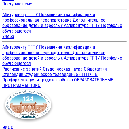
Поступающему
Абитуриенту ТГПУ
Повышение квалификации и
профессиональная переподготовка
Дополнительное
образование детей и взрослых
Аспирантура ТГПУ
Портфолио
обучающегося
Учёба
Абитуриенту ТГПУ
Повышение квалификации и
профессиональная переподготовка
Дополнительное
образование детей и взрослых
Аспирантура ТГПУ
Портфолио
обучающегося
Расписание занятий
Студенческая наука
Общежития
Стипендии
Студенческое телевидение - ТГПУ ТВ
Профориентация и трудоустройство
ОБРАЗОВАТЕЛЬНЫЕ
ПРОГРАММЫ
НОКО
ЭИОС