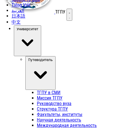
Tiếng Việt
العربية
ТГПУ
Открыть меню
日本語
中文
Университет
Путеводитель
ТГПУ в СМИ
Миссия ТГПУ
Руководство вуза
Структура ТГПУ
Факультеты, институты
Научная деятельность
Международная деятельность