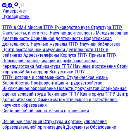
Университет
Путеводитель
ТГПУ в СМИ
Миссия ТГПУ
Руководство вуза
Структура ТГПУ
Факультеты, институты
Научная деятельность
Международная
деятельность
Социальная деятельность
Издательская
деятельность
Научные журналы ТГПУ
Научная библиотека
Центр выставочной и музейной деятельности
ТГПУ в
рейтингах
Адреса/телефоны
Корпуса ТГПУ
Прием в ТГПУ
Повышение квалификации и профессиональная
переподготовка
Аспирантура ТГПУ
Научные достижения
Стоп-
коррупция!
Антитеррор
Выпускники ТГПУ
ТГПУ: история и современность
Студенческая жизнь
Волонтёрство
Профориентация и трудоустройство
Инклюзивное образование
Новости факультетов
Специальная
оценка условий труда
Технопарк ТГПУ
Кванториум ТГПУ
Центр
дополнительного физико-математического и естественно-
научного образования
Сведения об образовательной организации
Основные сведения
Структура и органы управления
образовательной организацией
Документы
Образование