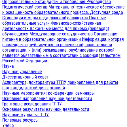
Образовательные стандарты и требования
Руководство
Педагогический состав
Материально-техническое обеспечение
и оснащенность образовательного процесса. Доступная среда
Стипендии и меры поддержки обучающихся
Платные
образовательные услуги
Финансово-хозяйственная
деятельность
Вакантные места для приема (перевода)
обучающихся
Международное сотрудничество
Организация
питания в образовательной организации
Информация, которая
размещается, публикуется по решению образовательной
организации, и (или) размещение, опубликование которой
является обязательным в соответствии с законодательством
Российской Федерации
Наука
Научное управление
Диссертационный совет
Аспирантура, докторантура ТГПУ, прикрепление для работы
над кандидатской диссертацией
Научные мероприятия: конференции, семинары
Основные направления научной деятельности
Грантовые исследования ТГПУ
Основные результаты научной деятельности
Научные журналы ТГПУ
Полезные ресурсы
Учёба