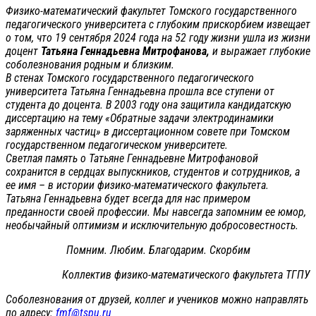
Физико-математический факультет Томского государственного
педагогического университета с глубоким прискорбием извещает
о том, что 19 сентября 2024 года на 52 году жизни ушла из жизни
доцент
Татьяна Геннадьевна Митрофанова,
и выражает глубокие
соболезнования родным и близким.
В стенах Томского государственного педагогического
университета Татьяна Геннадьевна прошла все ступени от
студента до доцента. В 2003 году она защитила кандидатскую
диссертацию на тему «Обратные задачи электродинамики
заряженных частиц» в диссертационном совете при Томском
государственном педагогическом университете.
Светлая память о Татьяне Геннадьевне Митрофановой
сохранится в сердцах выпускников, студентов и сотрудников, а
ее имя – в истории физико-математического факультета.
Татьяна Геннадьевна будет всегда для нас примером
преданности своей профессии. Мы навсегда запомним ее юмор,
необычайный оптимизм и исключительную добросовестность.
Помним. Любим. Благодарим. Скорбим
Коллектив физико-математического факультета ТГПУ
Соболезнования от друзей, коллег и учеников можно направлять
по адресу:
fmf@tspu.ru