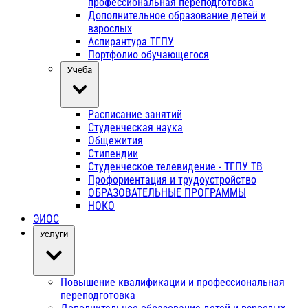
профессиональная переподготовка
Дополнительное образование детей и
взрослых
Аспирантура ТГПУ
Портфолио обучающегося
Учёба
Расписание занятий
Студенческая наука
Общежития
Стипендии
Студенческое телевидение - ТГПУ ТВ
Профориентация и трудоустройство
ОБРАЗОВАТЕЛЬНЫЕ ПРОГРАММЫ
НОКО
ЭИОС
Услуги
Повышение квалификации и профессиональная
переподготовка