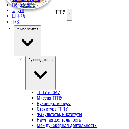
Tiếng Việt
العربية
ТГПУ
Открыть меню
日本語
中文
Университет
Путеводитель
ТГПУ в СМИ
Миссия ТГПУ
Руководство вуза
Структура ТГПУ
Факультеты, институты
Научная деятельность
Международная деятельность