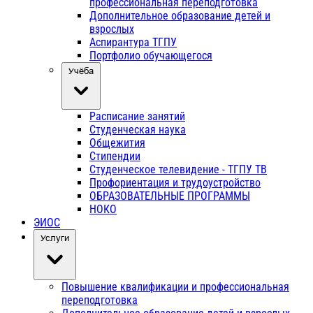
профессиональная переподготовка
Дополнительное образование детей и
взрослых
Аспирантура ТГПУ
Портфолио обучающегося
Учёба
Расписание занятий
Студенческая наука
Общежития
Стипендии
Студенческое телевидение - ТГПУ ТВ
Профориентация и трудоустройство
ОБРАЗОВАТЕЛЬНЫЕ ПРОГРАММЫ
НОКО
ЭИОС
Услуги
Повышение квалификации и профессиональная
переподготовка