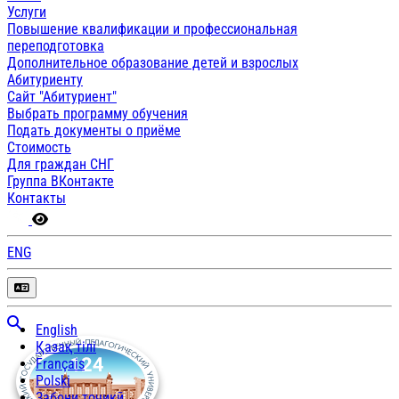
Услуги
Повышение квалификации и профессиональная
переподготовка
Дополнительное образование детей и взрослых
Абитуриенту
Сайт "Абитуриент"
Выбрать программу обучения
Подать документы о приёме
Стоимость
Для граждан СНГ
Группа ВКонтакте
Контакты
ENG
English
Қазақ тілі
Français
Polski
Забони тоҷикӣ