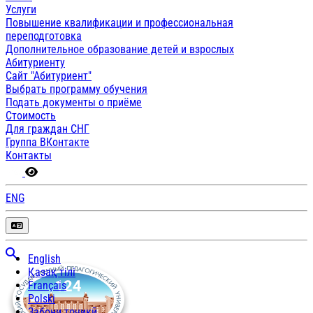
Услуги
Повышение квалификации и профессиональная
переподготовка
Дополнительное образование детей и взрослых
Абитуриенту
Сайт "Абитуриент"
Выбрать программу обучения
Подать документы о приёме
Стоимость
Для граждан СНГ
Группа ВКонтакте
Контакты
ENG
English
Қазақ тілі
Français
Polski
Забони тоҷикӣ