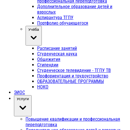
профессиональная переподготовка
Дополнительное образование детей и
взрослых
Аспирантура ТГПУ
Портфолио обучающегося
Учёба
Расписание занятий
Студенческая наука
Общежития
Стипендии
Студенческое телевидение - ТГПУ ТВ
Профориентация и трудоустройство
ОБРАЗОВАТЕЛЬНЫЕ ПРОГРАММЫ
НОКО
ЭИОС
Услуги
Повышение квалификации и профессиональная
переподготовка