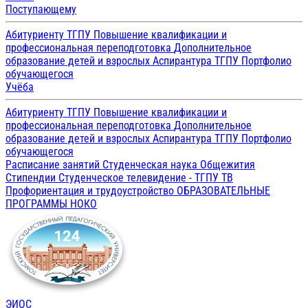
Поступающему
Абитуриенту ТГПУ
Повышение квалификации и
профессиональная переподготовка
Дополнительное
образование детей и взрослых
Аспирантура ТГПУ
Портфолио
обучающегося
Учёба
Абитуриенту ТГПУ
Повышение квалификации и
профессиональная переподготовка
Дополнительное
образование детей и взрослых
Аспирантура ТГПУ
Портфолио
обучающегося
Расписание занятий
Студенческая наука
Общежития
Стипендии
Студенческое телевидение - ТГПУ ТВ
Профориентация и трудоустройство
ОБРАЗОВАТЕЛЬНЫЕ
ПРОГРАММЫ
НОКО
ЭИОС