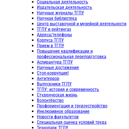
Социальная деятельность
Издательская деятельность
Научные журналы ТГПУ
Научная библиотека
Центр выставочной и музейной деятельности
ТГПУ в рейтингах
Адреса/телефоны
Корпуса ТГПУ
Прием в ТГПУ
Повышение квалификации и
профессиональная переподготовка
Аспирантура ТГПУ
Научные достижения
Стоп-коррупция!
Антитеррор
Выпускники ТГПУ
ТГПУ: история и современность
Студенческая жизнь
Волонтёрство
Профориентация и трудоустройство
Инклюзивное образование
Новости факультетов
Специальная оценка условий труда
Технопарк ТГПУ