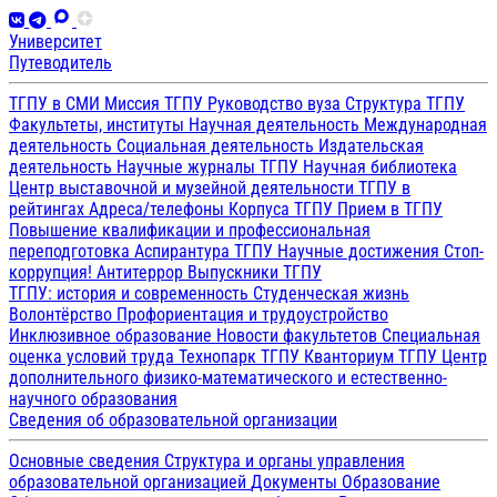
Университет
Путеводитель
ТГПУ в СМИ
Миссия ТГПУ
Руководство вуза
Структура ТГПУ
Факультеты, институты
Научная деятельность
Международная
деятельность
Социальная деятельность
Издательская
деятельность
Научные журналы ТГПУ
Научная библиотека
Центр выставочной и музейной деятельности
ТГПУ в
рейтингах
Адреса/телефоны
Корпуса ТГПУ
Прием в ТГПУ
Повышение квалификации и профессиональная
переподготовка
Аспирантура ТГПУ
Научные достижения
Стоп-
коррупция!
Антитеррор
Выпускники ТГПУ
ТГПУ: история и современность
Студенческая жизнь
Волонтёрство
Профориентация и трудоустройство
Инклюзивное образование
Новости факультетов
Специальная
оценка условий труда
Технопарк ТГПУ
Кванториум ТГПУ
Центр
дополнительного физико-математического и естественно-
научного образования
Сведения об образовательной организации
Основные сведения
Структура и органы управления
образовательной организацией
Документы
Образование