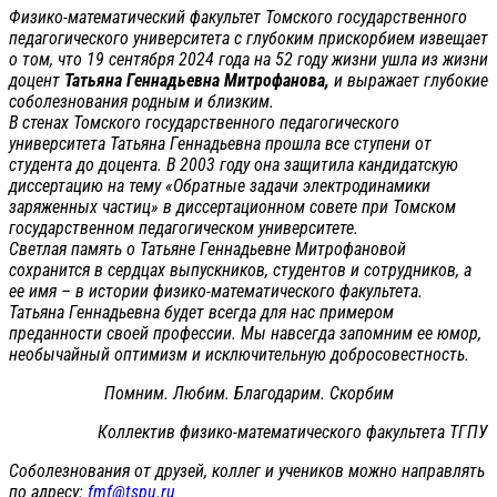
Физико-математический факультет Томского государственного
педагогического университета с глубоким прискорбием извещает
о том, что 19 сентября 2024 года на 52 году жизни ушла из жизни
доцент
Татьяна Геннадьевна Митрофанова,
и выражает глубокие
соболезнования родным и близким.
В стенах Томского государственного педагогического
университета Татьяна Геннадьевна прошла все ступени от
студента до доцента. В 2003 году она защитила кандидатскую
диссертацию на тему «Обратные задачи электродинамики
заряженных частиц» в диссертационном совете при Томском
государственном педагогическом университете.
Светлая память о Татьяне Геннадьевне Митрофановой
сохранится в сердцах выпускников, студентов и сотрудников, а
ее имя – в истории физико-математического факультета.
Татьяна Геннадьевна будет всегда для нас примером
преданности своей профессии. Мы навсегда запомним ее юмор,
необычайный оптимизм и исключительную добросовестность.
Помним. Любим. Благодарим. Скорбим
Коллектив физико-математического факультета ТГПУ
Соболезнования от друзей, коллег и учеников можно направлять
по адресу:
fmf@tspu.ru