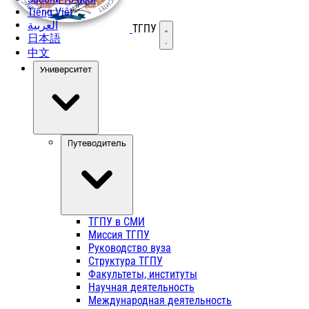
Tiếng Việt
العربية
ТГПУ
Открыть меню
日本語
中文
Университет
Путеводитель
ТГПУ в СМИ
Миссия ТГПУ
Руководство вуза
Структура ТГПУ
Факультеты, институты
Научная деятельность
Международная деятельность