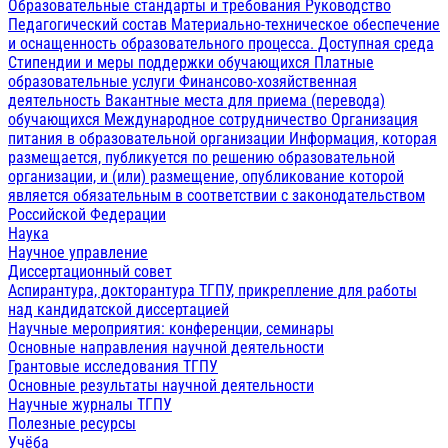
Образовательные стандарты и требования
Руководство
Педагогический состав
Материально-техническое обеспечение
и оснащенность образовательного процесса. Доступная среда
Стипендии и меры поддержки обучающихся
Платные
образовательные услуги
Финансово-хозяйственная
деятельность
Вакантные места для приема (перевода)
обучающихся
Международное сотрудничество
Организация
питания в образовательной организации
Информация, которая
размещается, публикуется по решению образовательной
организации, и (или) размещение, опубликование которой
является обязательным в соответствии с законодательством
Российской Федерации
Наука
Научное управление
Диссертационный совет
Аспирантура, докторантура ТГПУ, прикрепление для работы
над кандидатской диссертацией
Научные мероприятия: конференции, семинары
Основные направления научной деятельности
Грантовые исследования ТГПУ
Основные результаты научной деятельности
Научные журналы ТГПУ
Полезные ресурсы
Учёба