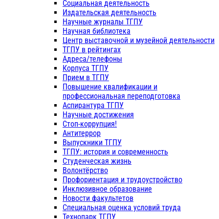
Социальная деятельность
Издательская деятельность
Научные журналы ТГПУ
Научная библиотека
Центр выставочной и музейной деятельности
ТГПУ в рейтингах
Адреса/телефоны
Корпуса ТГПУ
Прием в ТГПУ
Повышение квалификации и
профессиональная переподготовка
Аспирантура ТГПУ
Научные достижения
Стоп-коррупция!
Антитеррор
Выпускники ТГПУ
ТГПУ: история и современность
Студенческая жизнь
Волонтёрство
Профориентация и трудоустройство
Инклюзивное образование
Новости факультетов
Специальная оценка условий труда
Технопарк ТГПУ