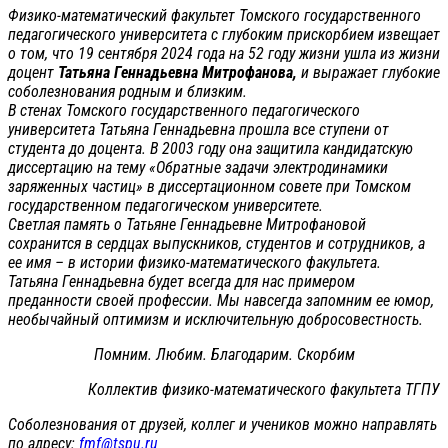
Физико-математический факультет Томского государственного
педагогического университета с глубоким прискорбием извещает
о том, что 19 сентября 2024 года на 52 году жизни ушла из жизни
доцент
Татьяна Геннадьевна Митрофанова,
и выражает глубокие
соболезнования родным и близким.
В стенах Томского государственного педагогического
университета Татьяна Геннадьевна прошла все ступени от
студента до доцента. В 2003 году она защитила кандидатскую
диссертацию на тему «Обратные задачи электродинамики
заряженных частиц» в диссертационном совете при Томском
государственном педагогическом университете.
Светлая память о Татьяне Геннадьевне Митрофановой
сохранится в сердцах выпускников, студентов и сотрудников, а
ее имя – в истории физико-математического факультета.
Татьяна Геннадьевна будет всегда для нас примером
преданности своей профессии. Мы навсегда запомним ее юмор,
необычайный оптимизм и исключительную добросовестность.
Помним. Любим. Благодарим. Скорбим
Коллектив физико-математического факультета ТГПУ
Соболезнования от друзей, коллег и учеников можно направлять
по адресу:
fmf@tspu.ru