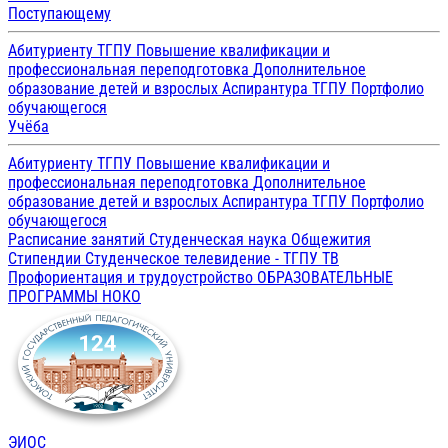
Поступающему
Абитуриенту ТГПУ
Повышение квалификации и
профессиональная переподготовка
Дополнительное
образование детей и взрослых
Аспирантура ТГПУ
Портфолио
обучающегося
Учёба
Абитуриенту ТГПУ
Повышение квалификации и
профессиональная переподготовка
Дополнительное
образование детей и взрослых
Аспирантура ТГПУ
Портфолио
обучающегося
Расписание занятий
Студенческая наука
Общежития
Стипендии
Студенческое телевидение - ТГПУ ТВ
Профориентация и трудоустройство
ОБРАЗОВАТЕЛЬНЫЕ
ПРОГРАММЫ
НОКО
ЭИОС