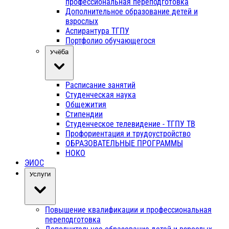
профессиональная переподготовка
Дополнительное образование детей и
взрослых
Аспирантура ТГПУ
Портфолио обучающегося
Учёба
Расписание занятий
Студенческая наука
Общежития
Стипендии
Студенческое телевидение - ТГПУ ТВ
Профориентация и трудоустройство
ОБРАЗОВАТЕЛЬНЫЕ ПРОГРАММЫ
НОКО
ЭИОС
Услуги
Повышение квалификации и профессиональная
переподготовка