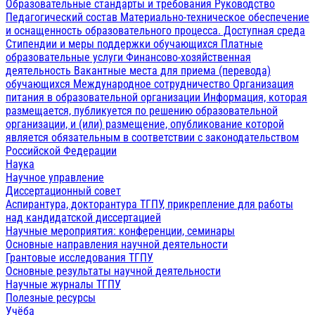
Образовательные стандарты и требования
Руководство
Педагогический состав
Материально-техническое обеспечение
и оснащенность образовательного процесса. Доступная среда
Стипендии и меры поддержки обучающихся
Платные
образовательные услуги
Финансово-хозяйственная
деятельность
Вакантные места для приема (перевода)
обучающихся
Международное сотрудничество
Организация
питания в образовательной организации
Информация, которая
размещается, публикуется по решению образовательной
организации, и (или) размещение, опубликование которой
является обязательным в соответствии с законодательством
Российской Федерации
Наука
Научное управление
Диссертационный совет
Аспирантура, докторантура ТГПУ, прикрепление для работы
над кандидатской диссертацией
Научные мероприятия: конференции, семинары
Основные направления научной деятельности
Грантовые исследования ТГПУ
Основные результаты научной деятельности
Научные журналы ТГПУ
Полезные ресурсы
Учёба