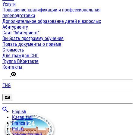
Услуги
Повышение квалификации и профессиональная
переподготовка
Дополнительное образование детей и взрослых
Абитуриенту
Сайт "Абитуриент"
Выбрать программу обучения
Подать документы о приёме
Стоимость
Для граждан СНГ
Группа ВКонтакте
Контакты
ENG
English
Қазақ тілі
Français
Polski
Забони тоҷикӣ