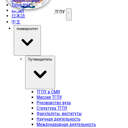
Tiếng Việt
العربية
ТГПУ
Открыть меню
日本語
中文
Университет
Путеводитель
ТГПУ в СМИ
Миссия ТГПУ
Руководство вуза
Структура ТГПУ
Факультеты, институты
Научная деятельность
Международная деятельность