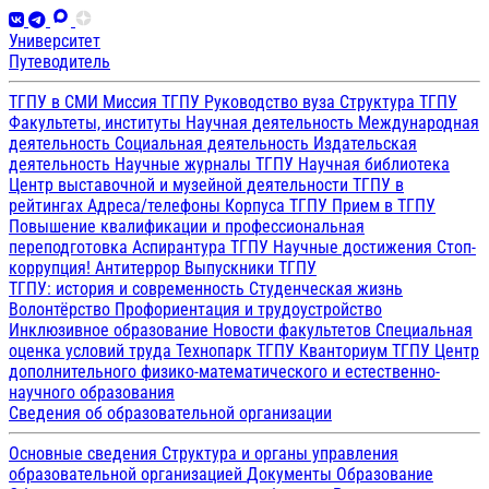
Университет
Путеводитель
ТГПУ в СМИ
Миссия ТГПУ
Руководство вуза
Структура ТГПУ
Факультеты, институты
Научная деятельность
Международная
деятельность
Социальная деятельность
Издательская
деятельность
Научные журналы ТГПУ
Научная библиотека
Центр выставочной и музейной деятельности
ТГПУ в
рейтингах
Адреса/телефоны
Корпуса ТГПУ
Прием в ТГПУ
Повышение квалификации и профессиональная
переподготовка
Аспирантура ТГПУ
Научные достижения
Стоп-
коррупция!
Антитеррор
Выпускники ТГПУ
ТГПУ: история и современность
Студенческая жизнь
Волонтёрство
Профориентация и трудоустройство
Инклюзивное образование
Новости факультетов
Специальная
оценка условий труда
Технопарк ТГПУ
Кванториум ТГПУ
Центр
дополнительного физико-математического и естественно-
научного образования
Сведения об образовательной организации
Основные сведения
Структура и органы управления
образовательной организацией
Документы
Образование