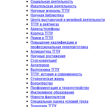
Социальная деятельность
Издательская деятельность
Научные журналы ТГПУ
Научная библиотека
Центр выставочной и музейной деятельности
ТГПУ в рейтингах
Адреса/телефоны
Корпуса ТГПУ
Прием в ТГПУ
Повышение квалификации и
профессиональная переподготовка
Аспирантура ТГПУ
Научные достижения
Стоп-коррупция!
Антитеррор
Выпускники ТГПУ
ТГПУ: история и современность
Студенческая жизнь
Волонтёрство
Профориентация и трудоустройство
Инклюзивное образование
Новости факультетов
Специальная оценка условий труда
Технопарк ТГПУ