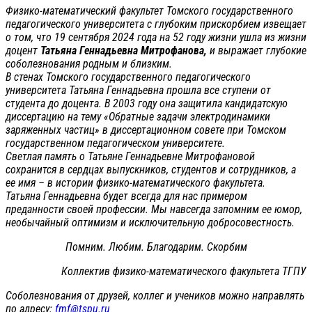
Физико-математический факультет Томского государственного
педагогического университета с глубоким прискорбием извещает
о том, что 19 сентября 2024 года на 52 году жизни ушла из жизни
доцент
Татьяна Геннадьевна Митрофанова,
и выражает глубокие
соболезнования родным и близким.
В стенах Томского государственного педагогического
университета Татьяна Геннадьевна прошла все ступени от
студента до доцента. В 2003 году она защитила кандидатскую
диссертацию на тему «Обратные задачи электродинамики
заряженных частиц» в диссертационном совете при Томском
государственном педагогическом университете.
Светлая память о Татьяне Геннадьевне Митрофановой
сохранится в сердцах выпускников, студентов и сотрудников, а
ее имя – в истории физико-математического факультета.
Татьяна Геннадьевна будет всегда для нас примером
преданности своей профессии. Мы навсегда запомним ее юмор,
необычайный оптимизм и исключительную добросовестность.
Помним. Любим. Благодарим. Скорбим
Коллектив физико-математического факультета ТГПУ
Соболезнования от друзей, коллег и учеников можно направлять
по адресу:
fmf@tspu.ru