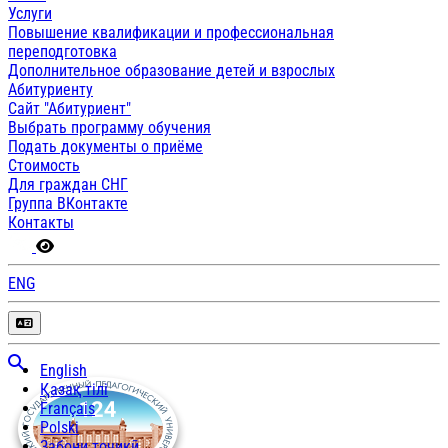
Услуги
Повышение квалификации и профессиональная
переподготовка
Дополнительное образование детей и взрослых
Абитуриенту
Сайт "Абитуриент"
Выбрать программу обучения
Подать документы о приёме
Стоимость
Для граждан СНГ
Группа ВКонтакте
Контакты
ENG
English
Қазақ тілі
Français
Polski
Забони тоҷикӣ