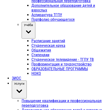
профессиональная переподготовка
Дополнительное образование детей и
взрослых
Аспирантура ТГПУ
Портфолио обучающегося
Учёба
Расписание занятий
Студенческая наука
Общежития
Стипендии
Студенческое телевидение - ТГПУ ТВ
Профориентация и трудоустройство
ОБРАЗОВАТЕЛЬНЫЕ ПРОГРАММЫ
НОКО
ЭИОС
Услуги
Повышение квалификации и профессиональная
переподготовка