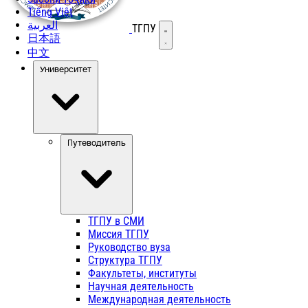
Tiếng Việt
العربية
ТГПУ
Открыть меню
日本語
中文
Университет
Путеводитель
ТГПУ в СМИ
Миссия ТГПУ
Руководство вуза
Структура ТГПУ
Факультеты, институты
Научная деятельность
Международная деятельность