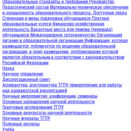
Образовательные стандарты и требования
Руководство
Педагогический состав
Материально-техническое обеспечение
и оснащенность образовательного процесса. Доступная среда
Стипендии и меры поддержки обучающихся
Платные
образовательные услуги
Финансово-хозяйственная
деятельность
Вакантные места для приема (перевода)
обучающихся
Международное сотрудничество
Организация
питания в образовательной организации
Информация, которая
размещается, публикуется по решению образовательной
организации, и (или) размещение, опубликование которой
является обязательным в соответствии с законодательством
Российской Федерации
Наука
Научное управление
Диссертационный совет
Аспирантура, докторантура ТГПУ, прикрепление для работы
над кандидатской диссертацией
Научные мероприятия: конференции, семинары
Основные направления научной деятельности
Грантовые исследования ТГПУ
Основные результаты научной деятельности
Научные журналы ТГПУ
Полезные ресурсы
Учёба