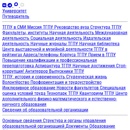
Университет
Путеводитель
ТГПУ в СМИ
Миссия ТГПУ
Руководство вуза
Структура ТГПУ
Факультеты, институты
Научная деятельность
Международная
деятельность
Социальная деятельность
Издательская
деятельность
Научные журналы ТГПУ
Научная библиотека
Центр выставочной и музейной деятельности
ТГПУ в
рейтингах
Адреса/телефоны
Корпуса ТГПУ
Прием в ТГПУ
Повышение квалификации и профессиональная
переподготовка
Аспирантура ТГПУ
Научные достижения
Стоп-
коррупция!
Антитеррор
Выпускники ТГПУ
ТГПУ: история и современность
Студенческая жизнь
Волонтёрство
Профориентация и трудоустройство
Инклюзивное образование
Новости факультетов
Специальная
оценка условий труда
Технопарк ТГПУ
Кванториум ТГПУ
Центр
дополнительного физико-математического и естественно-
научного образования
Сведения об образовательной организации
Основные сведения
Структура и органы управления
образовательной организацией
Документы
Образование