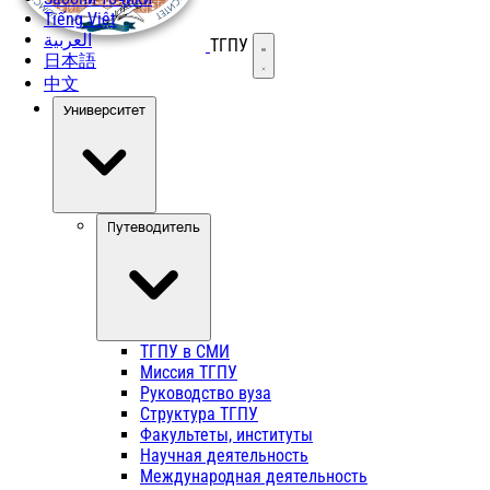
Tiếng Việt
العربية
ТГПУ
Открыть меню
日本語
中文
Университет
Путеводитель
ТГПУ в СМИ
Миссия ТГПУ
Руководство вуза
Структура ТГПУ
Факультеты, институты
Научная деятельность
Международная деятельность