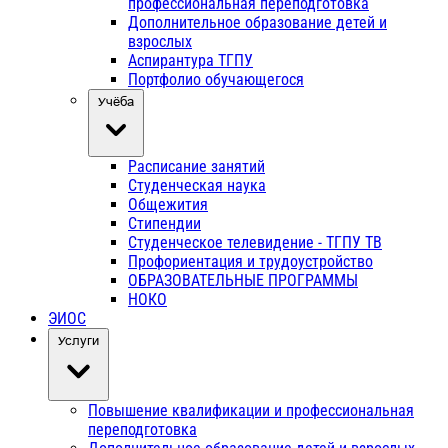
профессиональная переподготовка
Дополнительное образование детей и
взрослых
Аспирантура ТГПУ
Портфолио обучающегося
Учёба
Расписание занятий
Студенческая наука
Общежития
Стипендии
Студенческое телевидение - ТГПУ ТВ
Профориентация и трудоустройство
ОБРАЗОВАТЕЛЬНЫЕ ПРОГРАММЫ
НОКО
ЭИОС
Услуги
Повышение квалификации и профессиональная
переподготовка