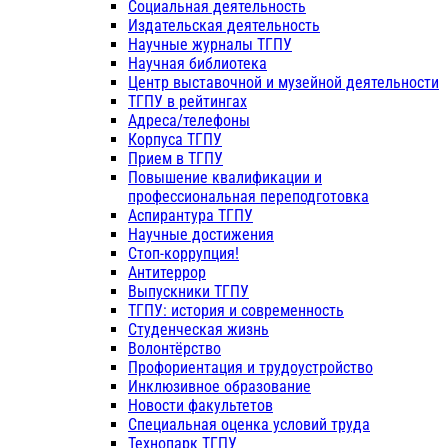
Социальная деятельность
Издательская деятельность
Научные журналы ТГПУ
Научная библиотека
Центр выставочной и музейной деятельности
ТГПУ в рейтингах
Адреса/телефоны
Корпуса ТГПУ
Прием в ТГПУ
Повышение квалификации и
профессиональная переподготовка
Аспирантура ТГПУ
Научные достижения
Стоп-коррупция!
Антитеррор
Выпускники ТГПУ
ТГПУ: история и современность
Студенческая жизнь
Волонтёрство
Профориентация и трудоустройство
Инклюзивное образование
Новости факультетов
Специальная оценка условий труда
Технопарк ТГПУ