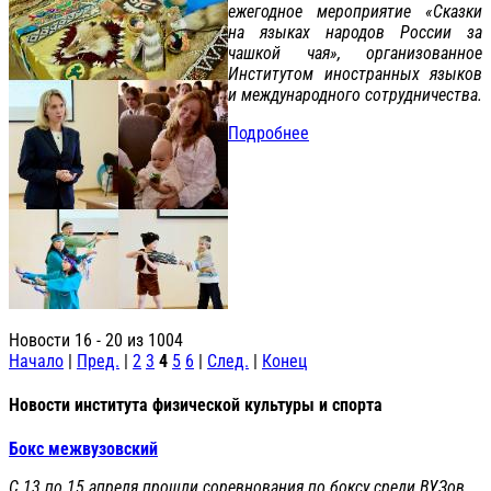
ежегодное мероприятие «Сказки
на языках народов России за
чашкой чая», организованное
Институтом иностранных языков
и международного сотрудничества.
Подробнее
Новости 16 - 20 из 1004
Начало
|
Пред.
|
2
3
4
5
6
|
След.
|
Конец
Новости института физической культуры и спорта
Бокс межвузовский
С 13 по 15 апреля прошли соревнования по боксу среди ВУЗов