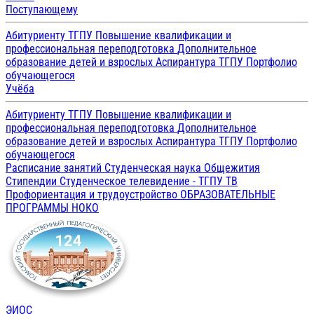
Поступающему
Абитуриенту ТГПУ
Повышение квалификации и
профессиональная переподготовка
Дополнительное
образование детей и взрослых
Аспирантура ТГПУ
Портфолио
обучающегося
Учёба
Абитуриенту ТГПУ
Повышение квалификации и
профессиональная переподготовка
Дополнительное
образование детей и взрослых
Аспирантура ТГПУ
Портфолио
обучающегося
Расписание занятий
Студенческая наука
Общежития
Стипендии
Студенческое телевидение - ТГПУ ТВ
Профориентация и трудоустройство
ОБРАЗОВАТЕЛЬНЫЕ
ПРОГРАММЫ
НОКО
ЭИОС