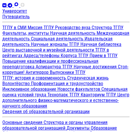
Университет
Путеводитель
ТГПУ в СМИ
Миссия ТГПУ
Руководство вуза
Структура ТГПУ
Факультеты, институты
Научная деятельность
Международная
деятельность
Социальная деятельность
Издательская
деятельность
Научные журналы ТГПУ
Научная библиотека
Центр выставочной и музейной деятельности
ТГПУ в
рейтингах
Адреса/телефоны
Корпуса ТГПУ
Прием в ТГПУ
Повышение квалификации и профессиональная
переподготовка
Аспирантура ТГПУ
Научные достижения
Стоп-
коррупция!
Антитеррор
Выпускники ТГПУ
ТГПУ: история и современность
Студенческая жизнь
Волонтёрство
Профориентация и трудоустройство
Инклюзивное образование
Новости факультетов
Специальная
оценка условий труда
Технопарк ТГПУ
Кванториум ТГПУ
Центр
дополнительного физико-математического и естественно-
научного образования
Сведения об образовательной организации
Основные сведения
Структура и органы управления
образовательной организацией
Документы
Образование