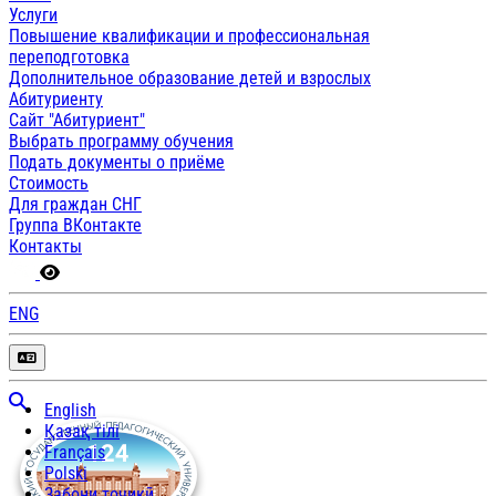
Услуги
Повышение квалификации и профессиональная
переподготовка
Дополнительное образование детей и взрослых
Абитуриенту
Сайт "Абитуриент"
Выбрать программу обучения
Подать документы о приёме
Стоимость
Для граждан СНГ
Группа ВКонтакте
Контакты
ENG
English
Қазақ тілі
Français
Polski
Забони тоҷикӣ