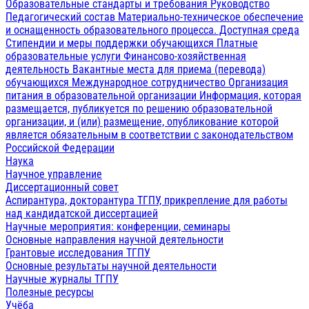
Образовательные стандарты и требования
Руководство
Педагогический состав
Материально-техническое обеспечение
и оснащенность образовательного процесса. Доступная среда
Стипендии и меры поддержки обучающихся
Платные
образовательные услуги
Финансово-хозяйственная
деятельность
Вакантные места для приема (перевода)
обучающихся
Международное сотрудничество
Организация
питания в образовательной организации
Информация, которая
размещается, публикуется по решению образовательной
организации, и (или) размещение, опубликование которой
является обязательным в соответствии с законодательством
Российской Федерации
Наука
Научное управление
Диссертационный совет
Аспирантура, докторантура ТГПУ, прикрепление для работы
над кандидатской диссертацией
Научные мероприятия: конференции, семинары
Основные направления научной деятельности
Грантовые исследования ТГПУ
Основные результаты научной деятельности
Научные журналы ТГПУ
Полезные ресурсы
Учёба