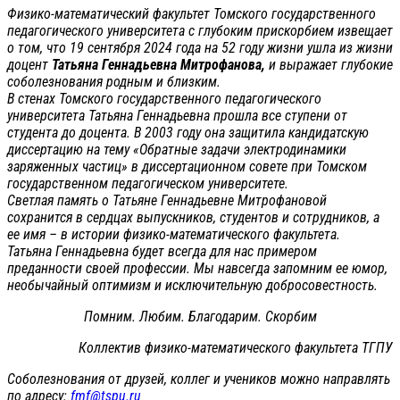
Физико-математический факультет Томского государственного
педагогического университета с глубоким прискорбием извещает
о том, что 19 сентября 2024 года на 52 году жизни ушла из жизни
доцент
Татьяна Геннадьевна Митрофанова,
и выражает глубокие
соболезнования родным и близким.
В стенах Томского государственного педагогического
университета Татьяна Геннадьевна прошла все ступени от
студента до доцента. В 2003 году она защитила кандидатскую
диссертацию на тему «Обратные задачи электродинамики
заряженных частиц» в диссертационном совете при Томском
государственном педагогическом университете.
Светлая память о Татьяне Геннадьевне Митрофановой
сохранится в сердцах выпускников, студентов и сотрудников, а
ее имя – в истории физико-математического факультета.
Татьяна Геннадьевна будет всегда для нас примером
преданности своей профессии. Мы навсегда запомним ее юмор,
необычайный оптимизм и исключительную добросовестность.
Помним. Любим. Благодарим. Скорбим
Коллектив физико-математического факультета ТГПУ
Соболезнования от друзей, коллег и учеников можно направлять
по адресу:
fmf@tspu.ru