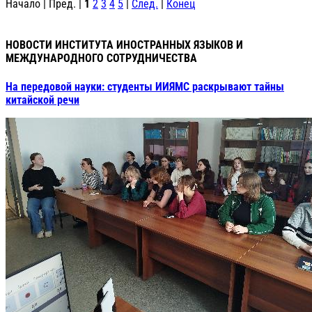
Начало | Пред. |
1
2
3
4
5
|
След.
|
Конец
НОВОСТИ ИНСТИТУТА ИНОСТРАННЫХ ЯЗЫКОВ И
МЕЖДУНАРОДНОГО СОТРУДНИЧЕСТВА
На передовой науки: студенты ИИЯМС раскрывают тайны
китайской речи