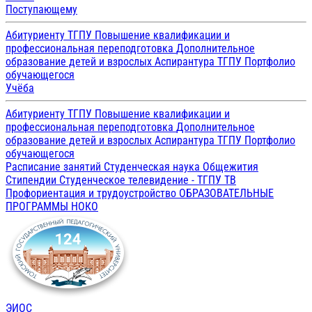
Поступающему
Абитуриенту ТГПУ
Повышение квалификации и
профессиональная переподготовка
Дополнительное
образование детей и взрослых
Аспирантура ТГПУ
Портфолио
обучающегося
Учёба
Абитуриенту ТГПУ
Повышение квалификации и
профессиональная переподготовка
Дополнительное
образование детей и взрослых
Аспирантура ТГПУ
Портфолио
обучающегося
Расписание занятий
Студенческая наука
Общежития
Стипендии
Студенческое телевидение - ТГПУ ТВ
Профориентация и трудоустройство
ОБРАЗОВАТЕЛЬНЫЕ
ПРОГРАММЫ
НОКО
ЭИОС