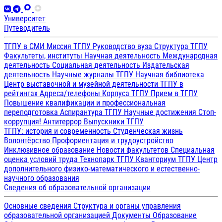
Университет
Путеводитель
ТГПУ в СМИ
Миссия ТГПУ
Руководство вуза
Структура ТГПУ
Факультеты, институты
Научная деятельность
Международная
деятельность
Социальная деятельность
Издательская
деятельность
Научные журналы ТГПУ
Научная библиотека
Центр выставочной и музейной деятельности
ТГПУ в
рейтингах
Адреса/телефоны
Корпуса ТГПУ
Прием в ТГПУ
Повышение квалификации и профессиональная
переподготовка
Аспирантура ТГПУ
Научные достижения
Стоп-
коррупция!
Антитеррор
Выпускники ТГПУ
ТГПУ: история и современность
Студенческая жизнь
Волонтёрство
Профориентация и трудоустройство
Инклюзивное образование
Новости факультетов
Специальная
оценка условий труда
Технопарк ТГПУ
Кванториум ТГПУ
Центр
дополнительного физико-математического и естественно-
научного образования
Сведения об образовательной организации
Основные сведения
Структура и органы управления
образовательной организацией
Документы
Образование