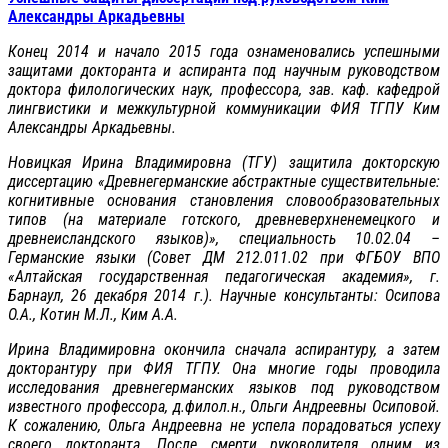
Александры Аркадьевны
Конец 2014 и начало 2015 года ознаменовались успешными
защитами докторанта и аспиранта под научным руководством
доктора филологических наук, профессора, зав. каф. кафедрой
лингвистики и межкультурной коммуникации ФИЯ ТГПУ Ким
Александры Аркадьевны.
Новицкая Ирина Владимировна (ТГУ) защитила докторскую
диссертацию «Древнегерманские абстрактные существительные:
когнитивные основания становления словообразовательных
типов (на материале готского, древневерхненемецкого и
древнеисландского языков)», специальность 10.02.04 –
Германские языки (Совет ДМ 212.011.02 при ФГБОУ ВПО
«Алтайская государственная педагогическая академия», г.
Барнаул, 26 декабря 2014 г.). Научные консультанты: Осипова
О.А., Котин М.Л., Ким А.А.
Ирина Владимировна окончила сначала аспирантуру, а затем
докторантуру при ФИЯ ТГПУ. Она многие годы проводила
исследования древнегерманских языков под руководством
известного профессора, д.филол.н., Ольги Андреевны Осиповой.
К сожалению, Ольга Андреевна не успела порадоваться успеху
своего докторанта. После смерти руководителя одним из