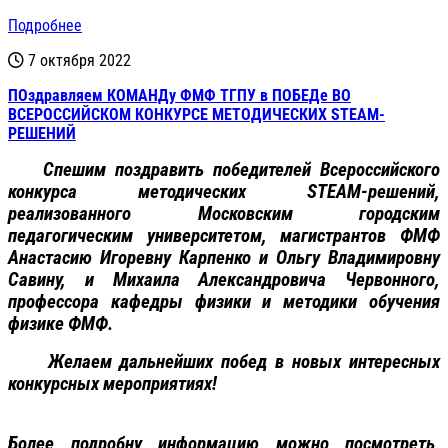
Подробнее
7 октября 2022
ПОздравляем КОМАНДу ФМФ ТГПУ в ПОБЕДе ВО
ВСЕРОССИЙСКОМ КОНКУРСЕ МЕТОДИЧЕСКИХ STEAM-
РЕШЕНИЙ
Спешим поздравить победителей Всероссийского
конкурса
методических
STEAM-
решений
,
реализованного
Московским
городским
педагогическим
университетом,
магистрантов ФМФ
Анастасию
Игоревну
Карпенко
и
Ольгу
Владимировну
Савину
,
и
Михаила
Александровича
Червонного
,
профессора
кафедры
физики
и
методики
обучения
физике
ФМФ
.
Желаем дальнейших побед в новых интересных
конкурсных мероприятиях!
Более подробну информацию можно посмотреть,