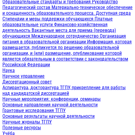
Образовательные стандарты и требования
Руководство
Педагогический состав
Материально-техническое обеспечение
и оснащенность образовательного процесса. Доступная среда
Стипендии и меры поддержки обучающихся
Платные
образовательные услуги
Финансово-хозяйственная
деятельность
Вакантные места для приема (перевода)
обучающихся
Международное сотрудничество
Организация
питания в образовательной организации
Информация, которая
размещается, публикуется по решению образовательной
организации, и (или) размещение, опубликование которой
является обязательным в соответствии с законодательством
Российской Федерации
Наука
Научное управление
Диссертационный совет
Аспирантура, докторантура ТГПУ, прикрепление для работы
над кандидатской диссертацией
Научные мероприятия: конференции, семинары
Основные направления научной деятельности
Грантовые исследования ТГПУ
Основные результаты научной деятельности
Научные журналы ТГПУ
Полезные ресурсы
Учёба