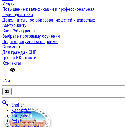
Услуги
Повышение квалификации и профессиональная
переподготовка
Дополнительное образование детей и взрослых
Абитуриенту
Сайт "Абитуриент"
Выбрать программу обучения
Подать документы о приёме
Стоимость
Для граждан СНГ
Группа ВКонтакте
Контакты
ENG
English
Қазақ тілі
Français
Polski
Забони тоҷикӣ