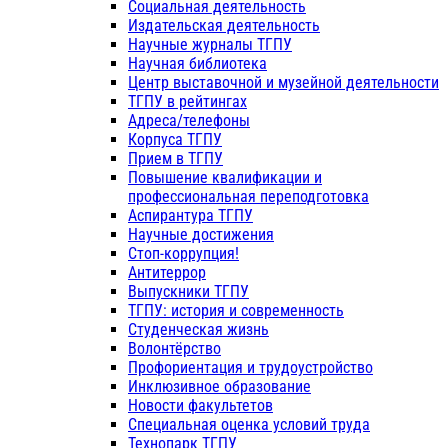
Социальная деятельность
Издательская деятельность
Научные журналы ТГПУ
Научная библиотека
Центр выставочной и музейной деятельности
ТГПУ в рейтингах
Адреса/телефоны
Корпуса ТГПУ
Прием в ТГПУ
Повышение квалификации и
профессиональная переподготовка
Аспирантура ТГПУ
Научные достижения
Стоп-коррупция!
Антитеррор
Выпускники ТГПУ
ТГПУ: история и современность
Студенческая жизнь
Волонтёрство
Профориентация и трудоустройство
Инклюзивное образование
Новости факультетов
Специальная оценка условий труда
Технопарк ТГПУ