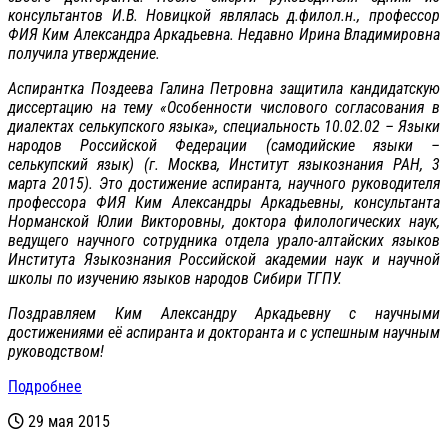
консультантов И.В. Новицкой являлась д.филол.н., профессор
ФИЯ Ким Александра Аркадьевна. Недавно Ирина Владимировна
получила утверждение.
Аспирантка Поздеева Галина Петровна защитила кандидатскую
диссертацию на тему «Особенности числового согласования в
диалектах селькупского языка», специальность 10.02.02 – Языки
народов Российской Федерации (самодийские языки –
селькупский язык) (г. Москва, Институт языкознания РАН, 3
марта 2015). Это достижение аспиранта, научного руководителя
профессора ФИЯ Ким Александры Аркадьевны, консультанта
Норманской Юлии Викторовны, доктора филологических наук,
ведущего научного сотрудника отдела урало-алтайских языков
Института Языкознания Российской академии наук и научной
школы по изучению языков народов Сибири ТГПУ.
Поздравляем Ким Александру Аркадьевну с научными
достижениями её аспиранта и докторанта и с успешным научным
руководством!
Подробнее
29 мая 2015