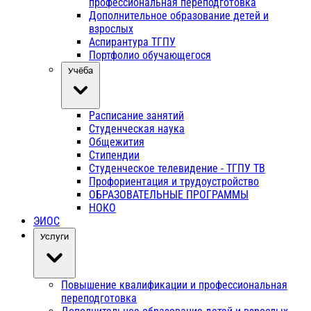
профессиональная переподготовка
Дополнительное образование детей и
взрослых
Аспирантура ТГПУ
Портфолио обучающегося
Учёба
Расписание занятий
Студенческая наука
Общежития
Стипендии
Студенческое телевидение - ТГПУ ТВ
Профориентация и трудоустройство
ОБРАЗОВАТЕЛЬНЫЕ ПРОГРАММЫ
НОКО
ЭИОС
Услуги
Повышение квалификации и профессиональная
переподготовка