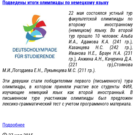
Подведены итоги олимпиады по немецкому языку
22 мая состоялся устный тур
факультетской олимпиады по
второму иностранному
(немецком) языку. Во второй
тур прошло 10 человек: Альба
И.А., Адамова К.А. (241 гр.),
Казанцева Н.С. (242 гр.),
Иванова Н.Е., Браун Н.А. (231
гр.), Анжина А.Н., Качурина Д.А.
(221 гр),Стоянова
М.И.,Погодаева Е.Н., Лукьянцева М.С. (211 гр.).
Эти девушки стали победителями первого (письменного) тура
олимпиады, в котором приняли участие все студенты ФИЯ,
изучающие немецкий язык как второй иностранный. В
письменном туре участникам олимпиады был предложен
лексико-грамматический тест с учетом программного материала.
Подробнее