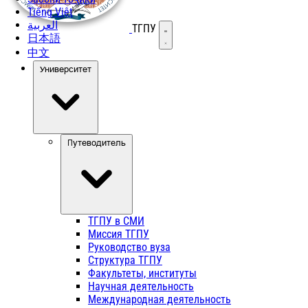
Tiếng Việt
العربية
ТГПУ
Открыть меню
日本語
中文
Университет
Путеводитель
ТГПУ в СМИ
Миссия ТГПУ
Руководство вуза
Структура ТГПУ
Факультеты, институты
Научная деятельность
Международная деятельность