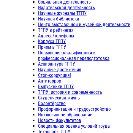
Социальная деятельность
Издательская деятельность
Научные журналы ТГПУ
Научная библиотека
Центр выставочной и музейной деятельности
ТГПУ в рейтингах
Адреса/телефоны
Корпуса ТГПУ
Прием в ТГПУ
Повышение квалификации и
профессиональная переподготовка
Аспирантура ТГПУ
Научные достижения
Стоп-коррупция!
Антитеррор
Выпускники ТГПУ
ТГПУ: история и современность
Студенческая жизнь
Волонтёрство
Профориентация и трудоустройство
Инклюзивное образование
Новости факультетов
Специальная оценка условий труда
Технопарк ТГПУ