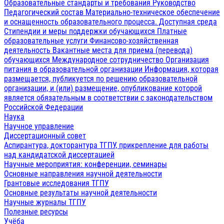
Образовательные стандарты и требования
Руководство
Педагогический состав
Материально-техническое обеспечение
и оснащенность образовательного процесса. Доступная среда
Стипендии и меры поддержки обучающихся
Платные
образовательные услуги
Финансово-хозяйственная
деятельность
Вакантные места для приема (перевода)
обучающихся
Международное сотрудничество
Организация
питания в образовательной организации
Информация, которая
размещается, публикуется по решению образовательной
организации, и (или) размещение, опубликование которой
является обязательным в соответствии с законодательством
Российской Федерации
Наука
Научное управление
Диссертационный совет
Аспирантура, докторантура ТГПУ, прикрепление для работы
над кандидатской диссертацией
Научные мероприятия: конференции, семинары
Основные направления научной деятельности
Грантовые исследования ТГПУ
Основные результаты научной деятельности
Научные журналы ТГПУ
Полезные ресурсы
Учёба