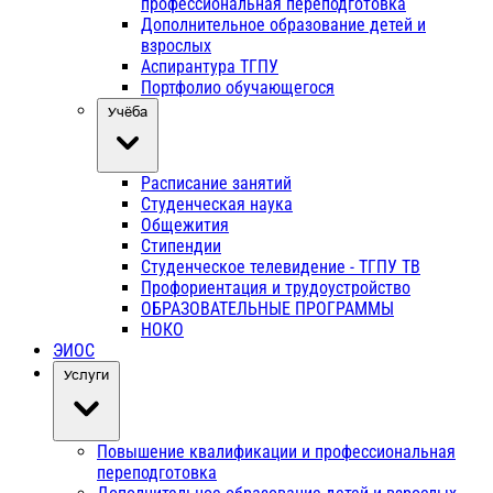
профессиональная переподготовка
Дополнительное образование детей и
взрослых
Аспирантура ТГПУ
Портфолио обучающегося
Учёба
Расписание занятий
Студенческая наука
Общежития
Стипендии
Студенческое телевидение - ТГПУ ТВ
Профориентация и трудоустройство
ОБРАЗОВАТЕЛЬНЫЕ ПРОГРАММЫ
НОКО
ЭИОС
Услуги
Повышение квалификации и профессиональная
переподготовка