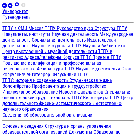
Университет
Путеводитель
ТГПУ в СМИ
Миссия ТГПУ
Руководство вуза
Структура ТГПУ
Факультеты, институты
Научная деятельность
Международная
деятельность
Социальная деятельность
Издательская
деятельность
Научные журналы ТГПУ
Научная библиотека
Центр выставочной и музейной деятельности
ТГПУ в
рейтингах
Адреса/телефоны
Корпуса ТГПУ
Прием в ТГПУ
Повышение квалификации и профессиональная
переподготовка
Аспирантура ТГПУ
Научные достижения
Стоп-
коррупция!
Антитеррор
Выпускники ТГПУ
ТГПУ: история и современность
Студенческая жизнь
Волонтёрство
Профориентация и трудоустройство
Инклюзивное образование
Новости факультетов
Специальная
оценка условий труда
Технопарк ТГПУ
Кванториум ТГПУ
Центр
дополнительного физико-математического и естественно-
научного образования
Сведения об образовательной организации
Основные сведения
Структура и органы управления
образовательной организацией
Документы
Образование