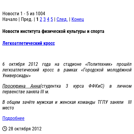
Новости 1 - 5 из 1004
Начало | Пред. |
1
2
3
4
5
|
След.
|
Конец
Новости института физической культуры и спорта
Легкоатлетический кросс
6 октября 2012 года на стадионе «Политехник» прошёл
легкоатлетический кросс в рамках «Городской молодёжной
Универсиады»
Проскурина Анна
(студентка 3 курса ФФКиС) в личном
первенстве заняла III м.
В общем зачёте мужская и женская команды ТГПУ заняли III
место
Подробнее
28 октября 2012