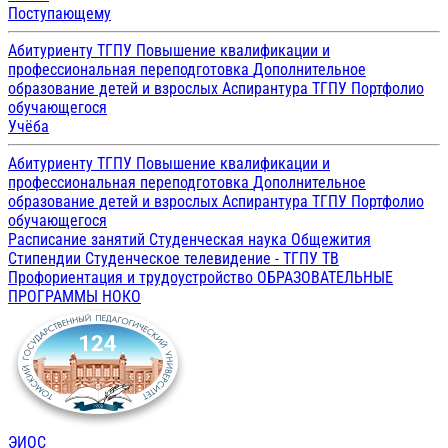
Поступающему
Абитуриенту ТГПУ
Повышение квалификации и
профессиональная переподготовка
Дополнительное
образование детей и взрослых
Аспирантура ТГПУ
Портфолио
обучающегося
Учёба
Абитуриенту ТГПУ
Повышение квалификации и
профессиональная переподготовка
Дополнительное
образование детей и взрослых
Аспирантура ТГПУ
Портфолио
обучающегося
Расписание занятий
Студенческая наука
Общежития
Стипендии
Студенческое телевидение - ТГПУ ТВ
Профориентация и трудоустройство
ОБРАЗОВАТЕЛЬНЫЕ
ПРОГРАММЫ
НОКО
ЭИОС