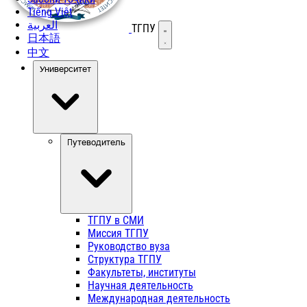
Tiếng Việt
العربية
ТГПУ
Открыть меню
日本語
中文
Университет
Путеводитель
ТГПУ в СМИ
Миссия ТГПУ
Руководство вуза
Структура ТГПУ
Факультеты, институты
Научная деятельность
Международная деятельность