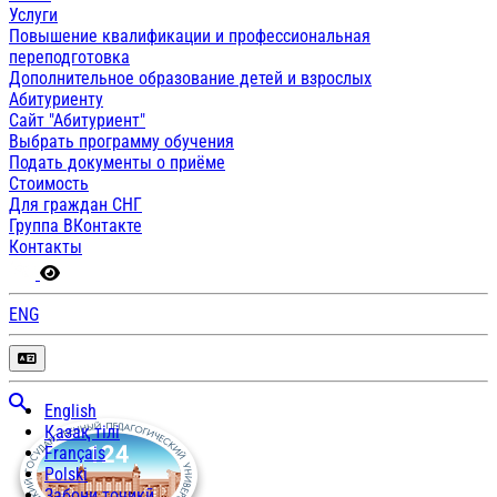
Услуги
Повышение квалификации и профессиональная
переподготовка
Дополнительное образование детей и взрослых
Абитуриенту
Сайт "Абитуриент"
Выбрать программу обучения
Подать документы о приёме
Стоимость
Для граждан СНГ
Группа ВКонтакте
Контакты
ENG
English
Қазақ тілі
Français
Polski
Забони тоҷикӣ