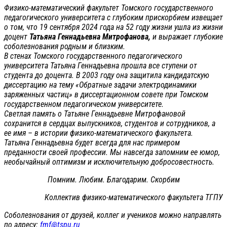
Физико-математический факультет Томского государственного
педагогического университета с глубоким прискорбием извещает
о том, что 19 сентября 2024 года на 52 году жизни ушла из жизни
доцент
Татьяна Геннадьевна Митрофанова,
и выражает глубокие
соболезнования родным и близким.
В стенах Томского государственного педагогического
университета Татьяна Геннадьевна прошла все ступени от
студента до доцента. В 2003 году она защитила кандидатскую
диссертацию на тему «Обратные задачи электродинамики
заряженных частиц» в диссертационном совете при Томском
государственном педагогическом университете.
Светлая память о Татьяне Геннадьевне Митрофановой
сохранится в сердцах выпускников, студентов и сотрудников, а
ее имя – в истории физико-математического факультета.
Татьяна Геннадьевна будет всегда для нас примером
преданности своей профессии. Мы навсегда запомним ее юмор,
необычайный оптимизм и исключительную добросовестность.
Помним. Любим. Благодарим. Скорбим
Коллектив физико-математического факультета ТГПУ
Соболезнования от друзей, коллег и учеников можно направлять
по адресу:
fmf@tspu.ru