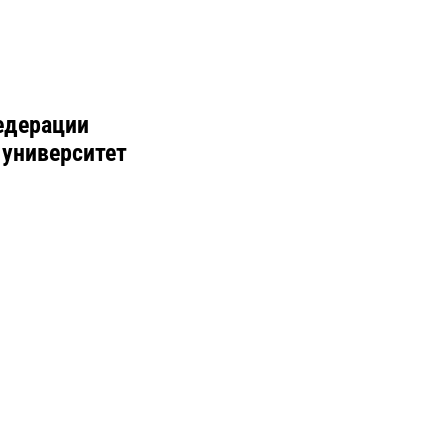
едерации
 университет