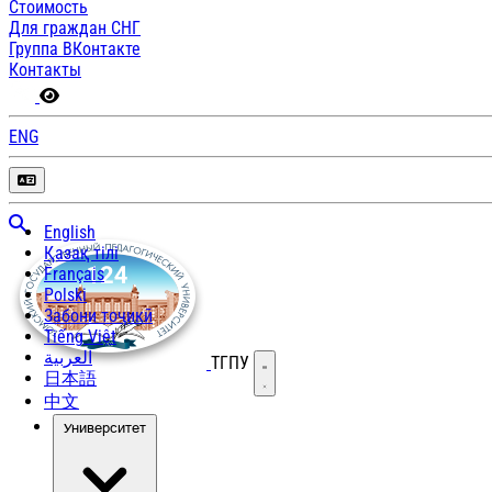
Стоимость
Для граждан СНГ
Группа ВКонтакте
Контакты
ENG
English
Қазақ тілі
Français
Polski
Забони тоҷикӣ
Tiếng Việt
العربية
ТГПУ
Открыть меню
日本語
中文
Университет