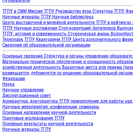
Путеводитель
ТГПУ в СМИ
Миссия ТГПУ
Руководство вуза
Структура ТГПУ
Фак
Научные журналы ТГПУ
Научная библиотека
Центр выставочной и музейной деятельности
ТГПУ в рейтингах
ТГПУ
Научные достижения
Стоп-коррупция!
Антитеррор
Выпуск
ТГПУ: история и современность
Студенческая жизнь
Волонтёрс
Технопарк ТГПУ
Кванториум ТГПУ
Центр дополнительного физик
Сведения об образовательной организации
Основные сведения
Структура и органы управления образоват
Материально-техническое обеспечение и оснащенность образов
хозяйственная деятельность
Вакантные места для приема (пе
размещается, публикуется по решению образовательной организ
Федерации
Наука
Научное управление
Диссертационный совет
Аспирантура, докторантура ТГПУ, прикрепление для работы на
Научные мероприятия: конференции, семинары
Основные направления научной деятельности
Грантовые исследования ТГПУ
Основные результаты научной деятельности
Научные журналы ТГПУ