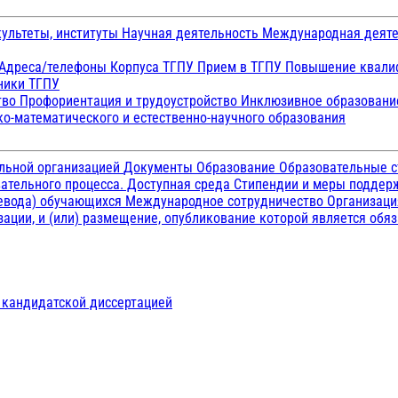
ультеты, институты
Научная деятельность
Международная деят
Адреса/телефоны
Корпуса ТГПУ
Прием в ТГПУ
Повышение квалиф
ники ТГПУ
тво
Профориентация и трудоустройство
Инклюзивное образован
о-математического и естественно-научного образования
ельной организацией
Документы
Образование
Образовательные с
ательного процесса. Доступная среда
Стипендии и меры подде
ревода) обучающихся
Международное сотрудничество
Организаци
ации, и (или) размещение, опубликование которой является обя
д кандидатской диссертацией