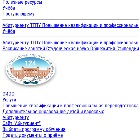
Полезные ресурсы
Учёба
Поступающему
Абитуриенту ТГПУ
Повышение квалификации и профессиональн
Учёба
Абитуриенту ТГПУ
Повышение квалификации и профессиональн
Расписание занятий
Студенческая наука
Общежития
Стипенди
ЭИОС
Услуги
Повышение квалификации и профессиональная переподготовка
Дополнительное образование детей и взрослых
Абитуриенту
Сайт "Абитуриент"
Выбрать программу обучения
Подать документы о приёме