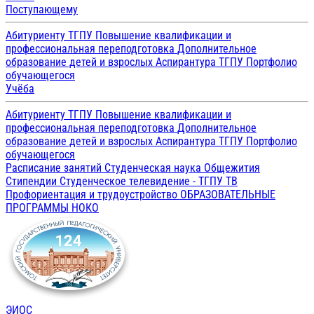
Поступающему
Абитуриенту ТГПУ
Повышение квалификации и
профессиональная переподготовка
Дополнительное
образование детей и взрослых
Аспирантура ТГПУ
Портфолио
обучающегося
Учёба
Абитуриенту ТГПУ
Повышение квалификации и
профессиональная переподготовка
Дополнительное
образование детей и взрослых
Аспирантура ТГПУ
Портфолио
обучающегося
Расписание занятий
Студенческая наука
Общежития
Стипендии
Студенческое телевидение - ТГПУ ТВ
Профориентация и трудоустройство
ОБРАЗОВАТЕЛЬНЫЕ
ПРОГРАММЫ
НОКО
ЭИОС