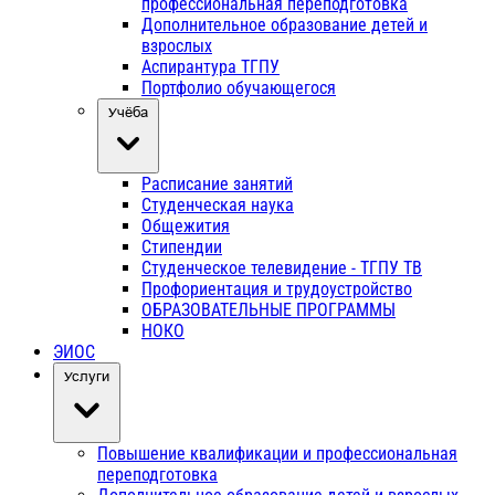
профессиональная переподготовка
Дополнительное образование детей и
взрослых
Аспирантура ТГПУ
Портфолио обучающегося
Учёба
Расписание занятий
Студенческая наука
Общежития
Стипендии
Студенческое телевидение - ТГПУ ТВ
Профориентация и трудоустройство
ОБРАЗОВАТЕЛЬНЫЕ ПРОГРАММЫ
НОКО
ЭИОС
Услуги
Повышение квалификации и профессиональная
переподготовка