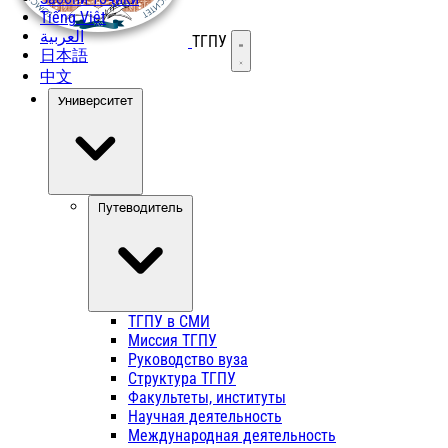
Tiếng Việt
العربية
ТГПУ
Открыть меню
日本語
中文
Университет
Путеводитель
ТГПУ в СМИ
Миссия ТГПУ
Руководство вуза
Структура ТГПУ
Факультеты, институты
Научная деятельность
Международная деятельность