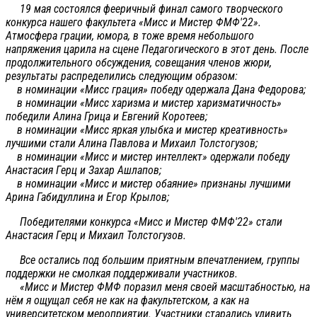
19 мая состоялся фееричный финал самого творческого
конкурса нашего факультета «Мисс и Мистер ФМФ'22».
Атмосфера грации, юмора, в тоже время небольшого
напряжения царила на сцене Педагогического в этот день. После
продолжительного обсуждения, совещания членов жюри,
результаты распределились следующим образом:
в номинации «Мисс грация» победу одержала Дана Федорова;
в номинации «Мисс харизма и мистер харизматичность»
победили Алина Грица и Евгений Коротеев;
в номинации «Мисс яркая улыбка и мистер креативность»
лучшими стали Алина Павлова и Михаил Толстогузов;
в номинации «Мисс и мистер интеллект» одержали победу
Анастасия Герц и Захар Ашлапов;
в номинации «Мисс и мистер обаяние» признаны лучшими
Арина Габидуллина и Егор Крылов;
Победителями конкурса «Мисс и Мистер ФМФ'22» стали
Анастасия Герц и Михаил Толстогузов.
Все остались под большим приятным впечатлением, группы
поддержки не смолкая поддерживали участников.
«Мисс и Мистер ФМФ поразил меня своей масштабностью, на
нём я ощущал себя не как на факультетском, а как на
университетском мероприятии. Участники старались удивить