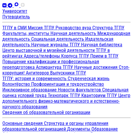
Университет
Путеводитель
ТГПУ в СМИ
Миссия ТГПУ
Руководство вуза
Структура ТГПУ
Факультеты, институты
Научная деятельность
Международная
деятельность
Социальная деятельность
Издательская
деятельность
Научные журналы ТГПУ
Научная библиотека
Центр выставочной и музейной деятельности
ТГПУ в
рейтингах
Адреса/телефоны
Корпуса ТГПУ
Прием в ТГПУ
Повышение квалификации и профессиональная
переподготовка
Аспирантура ТГПУ
Научные достижения
Стоп-
коррупция!
Антитеррор
Выпускники ТГПУ
ТГПУ: история и современность
Студенческая жизнь
Волонтёрство
Профориентация и трудоустройство
Инклюзивное образование
Новости факультетов
Специальная
оценка условий труда
Технопарк ТГПУ
Кванториум ТГПУ
Центр
дополнительного физико-математического и естественно-
научного образования
Сведения об образовательной организации
Основные сведения
Структура и органы управления
образовательной организацией
Документы
Образование