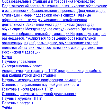
Образовательные стандарты и требования
Руководство
Педагогический состав
Материально-техническое обеспечение
и оснащенность образовательного процесса. Доступная среда
Стипендии и меры поддержки обучающихся
Платные
образовательные услуги
Финансово-хозяйственная
деятельность
Вакантные места для приема (перевода)
обучающихся
Международное сотрудничество
Организация
питания в образовательной организации
Информация, которая
размещается, публикуется по решению образовательной
организации, и (или) размещение, опубликование которой
является обязательным в соответствии с законодательством
Российской Федерации
Наука
Научное управление
Диссертационный совет
Аспирантура, докторантура ТГПУ, прикрепление для работы
над кандидатской диссертацией
Научные мероприятия: конференции, семинары
Основные направления научной деятельности
Грантовые исследования ТГПУ
Основные результаты научной деятельности
Научные журналы ТГПУ
Полезные ресурсы
Учёба