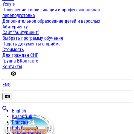
Услуги
Повышение квалификации и профессиональная
переподготовка
Дополнительное образование детей и взрослых
Абитуриенту
Сайт "Абитуриент"
Выбрать программу обучения
Подать документы о приёме
Стоимость
Для граждан СНГ
Группа ВКонтакте
Контакты
ENG
English
Қазақ тілі
Français
Polski
Забони тоҷикӣ