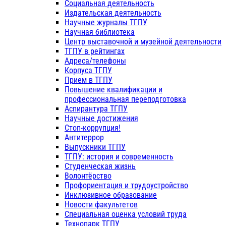
Социальная деятельность
Издательская деятельность
Научные журналы ТГПУ
Научная библиотека
Центр выставочной и музейной деятельности
ТГПУ в рейтингах
Адреса/телефоны
Корпуса ТГПУ
Прием в ТГПУ
Повышение квалификации и
профессиональная переподготовка
Аспирантура ТГПУ
Научные достижения
Стоп-коррупция!
Антитеррор
Выпускники ТГПУ
ТГПУ: история и современность
Студенческая жизнь
Волонтёрство
Профориентация и трудоустройство
Инклюзивное образование
Новости факультетов
Специальная оценка условий труда
Технопарк ТГПУ