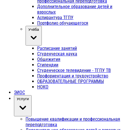
профессиональная переподготовка
Дополнительное образование детей и
взрослых
Аспирантура ТГПУ
Портфолио обучающегося
Учёба
Расписание занятий
Студенческая наука
Общежития
Стипендии
Студенческое телевидение - ТГПУ ТВ
Профориентация и трудоустройство
ОБРАЗОВАТЕЛЬНЫЕ ПРОГРАММЫ
НОКО
ЭИОС
Услуги
Повышение квалификации и профессиональная
переподготовка