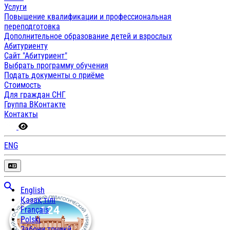
Услуги
Повышение квалификации и профессиональная
переподготовка
Дополнительное образование детей и взрослых
Абитуриенту
Сайт "Абитуриент"
Выбрать программу обучения
Подать документы о приёме
Стоимость
Для граждан СНГ
Группа ВКонтакте
Контакты
ENG
English
Қазақ тілі
Français
Polski
Забони тоҷикӣ