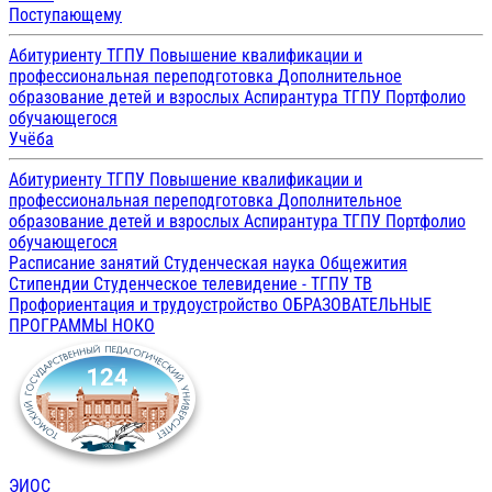
Поступающему
Абитуриенту ТГПУ
Повышение квалификации и
профессиональная переподготовка
Дополнительное
образование детей и взрослых
Аспирантура ТГПУ
Портфолио
обучающегося
Учёба
Абитуриенту ТГПУ
Повышение квалификации и
профессиональная переподготовка
Дополнительное
образование детей и взрослых
Аспирантура ТГПУ
Портфолио
обучающегося
Расписание занятий
Студенческая наука
Общежития
Стипендии
Студенческое телевидение - ТГПУ ТВ
Профориентация и трудоустройство
ОБРАЗОВАТЕЛЬНЫЕ
ПРОГРАММЫ
НОКО
ЭИОС