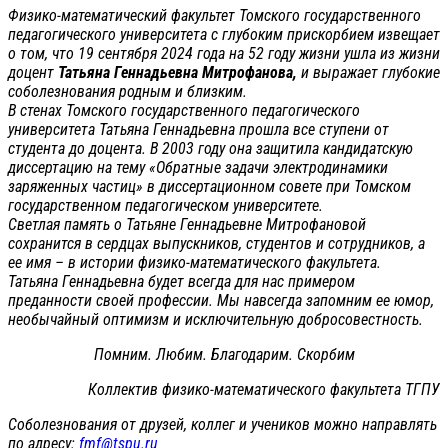
Физико-математический факультет Томского государственного
педагогического университета с глубоким прискорбием извещает
о том, что 19 сентября 2024 года на 52 году жизни ушла из жизни
доцент
Татьяна Геннадьевна Митрофанова,
и выражает глубокие
соболезнования родным и близким.
В стенах Томского государственного педагогического
университета Татьяна Геннадьевна прошла все ступени от
студента до доцента. В 2003 году она защитила кандидатскую
диссертацию на тему «Обратные задачи электродинамики
заряженных частиц» в диссертационном совете при Томском
государственном педагогическом университете.
Светлая память о Татьяне Геннадьевне Митрофановой
сохранится в сердцах выпускников, студентов и сотрудников, а
ее имя – в истории физико-математического факультета.
Татьяна Геннадьевна будет всегда для нас примером
преданности своей профессии. Мы навсегда запомним ее юмор,
необычайный оптимизм и исключительную добросовестность.
Помним. Любим. Благодарим. Скорбим
Коллектив физико-математического факультета ТГПУ
Соболезнования от друзей, коллег и учеников можно направлять
по адресу:
fmf@tspu.ru