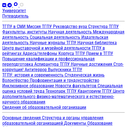
Университет
Путеводитель
ТГПУ в СМИ
Миссия ТГПУ
Руководство вуза
Структура ТГПУ
Факультеты, институты
Научная деятельность
Международная
деятельность
Социальная деятельность
Издательская
деятельность
Научные журналы ТГПУ
Научная библиотека
Центр выставочной и музейной деятельности
ТГПУ в
рейтингах
Адреса/телефоны
Корпуса ТГПУ
Прием в ТГПУ
Повышение квалификации и профессиональная
переподготовка
Аспирантура ТГПУ
Научные достижения
Стоп-
коррупция!
Антитеррор
Выпускники ТГПУ
ТГПУ: история и современность
Студенческая жизнь
Волонтёрство
Профориентация и трудоустройство
Инклюзивное образование
Новости факультетов
Специальная
оценка условий труда
Технопарк ТГПУ
Кванториум ТГПУ
Центр
дополнительного физико-математического и естественно-
научного образования
Сведения об образовательной организации
Основные сведения
Структура и органы управления
образовательной организацией
Документы
Образование