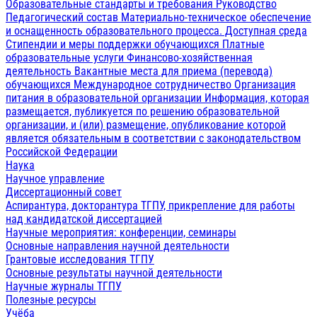
Образовательные стандарты и требования
Руководство
Педагогический состав
Материально-техническое обеспечение
и оснащенность образовательного процесса. Доступная среда
Стипендии и меры поддержки обучающихся
Платные
образовательные услуги
Финансово-хозяйственная
деятельность
Вакантные места для приема (перевода)
обучающихся
Международное сотрудничество
Организация
питания в образовательной организации
Информация, которая
размещается, публикуется по решению образовательной
организации, и (или) размещение, опубликование которой
является обязательным в соответствии с законодательством
Российской Федерации
Наука
Научное управление
Диссертационный совет
Аспирантура, докторантура ТГПУ, прикрепление для работы
над кандидатской диссертацией
Научные мероприятия: конференции, семинары
Основные направления научной деятельности
Грантовые исследования ТГПУ
Основные результаты научной деятельности
Научные журналы ТГПУ
Полезные ресурсы
Учёба