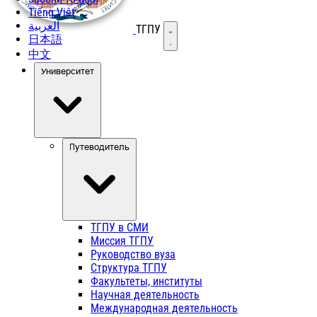
Tiếng Việt
العربية
ТГПУ
Открыть меню
日本語
中文
Университет
Путеводитель
ТГПУ в СМИ
Миссия ТГПУ
Руководство вуза
Структура ТГПУ
Факультеты, институты
Научная деятельность
Международная деятельность