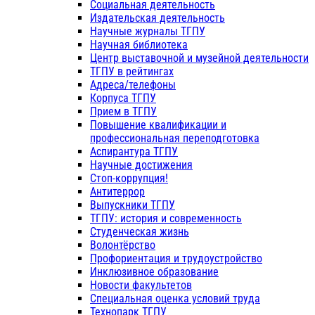
Социальная деятельность
Издательская деятельность
Научные журналы ТГПУ
Научная библиотека
Центр выставочной и музейной деятельности
ТГПУ в рейтингах
Адреса/телефоны
Корпуса ТГПУ
Прием в ТГПУ
Повышение квалификации и
профессиональная переподготовка
Аспирантура ТГПУ
Научные достижения
Стоп-коррупция!
Антитеррор
Выпускники ТГПУ
ТГПУ: история и современность
Студенческая жизнь
Волонтёрство
Профориентация и трудоустройство
Инклюзивное образование
Новости факультетов
Специальная оценка условий труда
Технопарк ТГПУ