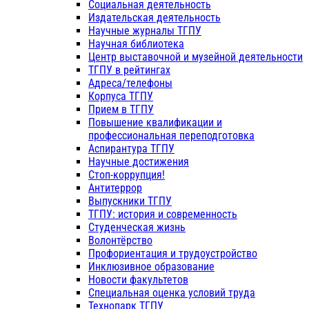
Социальная деятельность
Издательская деятельность
Научные журналы ТГПУ
Научная библиотека
Центр выставочной и музейной деятельности
ТГПУ в рейтингах
Адреса/телефоны
Корпуса ТГПУ
Прием в ТГПУ
Повышение квалификации и
профессиональная переподготовка
Аспирантура ТГПУ
Научные достижения
Стоп-коррупция!
Антитеррор
Выпускники ТГПУ
ТГПУ: история и современность
Студенческая жизнь
Волонтёрство
Профориентация и трудоустройство
Инклюзивное образование
Новости факультетов
Специальная оценка условий труда
Технопарк ТГПУ