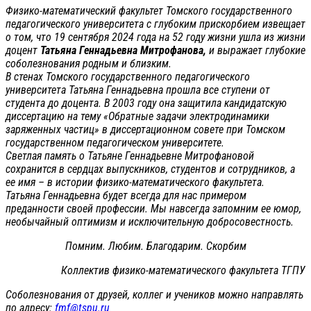
Физико-математический факультет Томского государственного
педагогического университета с глубоким прискорбием извещает
о том, что 19 сентября 2024 года на 52 году жизни ушла из жизни
доцент
Татьяна Геннадьевна Митрофанова,
и выражает глубокие
соболезнования родным и близким.
В стенах Томского государственного педагогического
университета Татьяна Геннадьевна прошла все ступени от
студента до доцента. В 2003 году она защитила кандидатскую
диссертацию на тему «Обратные задачи электродинамики
заряженных частиц» в диссертационном совете при Томском
государственном педагогическом университете.
Светлая память о Татьяне Геннадьевне Митрофановой
сохранится в сердцах выпускников, студентов и сотрудников, а
ее имя – в истории физико-математического факультета.
Татьяна Геннадьевна будет всегда для нас примером
преданности своей профессии. Мы навсегда запомним ее юмор,
необычайный оптимизм и исключительную добросовестность.
Помним. Любим. Благодарим. Скорбим
Коллектив физико-математического факультета ТГПУ
Соболезнования от друзей, коллег и учеников можно направлять
по адресу:
fmf@tspu.ru