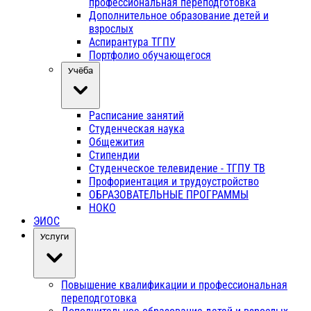
профессиональная переподготовка
Дополнительное образование детей и
взрослых
Аспирантура ТГПУ
Портфолио обучающегося
Учёба
Расписание занятий
Студенческая наука
Общежития
Стипендии
Студенческое телевидение - ТГПУ ТВ
Профориентация и трудоустройство
ОБРАЗОВАТЕЛЬНЫЕ ПРОГРАММЫ
НОКО
ЭИОС
Услуги
Повышение квалификации и профессиональная
переподготовка