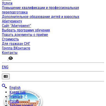
Услуги
Повышение квалификации и профессиональная
переподготовка
Дополнительное образование детей и взрослых
Абитуриенту
Сайт "Абитуриент"
Выбрать программу обучения
Подать документы о приёме
Стоимость
Для граждан СНГ
Группа ВКонтакте
Контакты
ENG
English
Қазақ тілі
Français
Polski
Забони тоҷикӣ