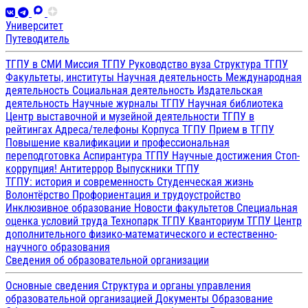
Университет
Путеводитель
ТГПУ в СМИ
Миссия ТГПУ
Руководство вуза
Структура ТГПУ
Факультеты, институты
Научная деятельность
Международная
деятельность
Социальная деятельность
Издательская
деятельность
Научные журналы ТГПУ
Научная библиотека
Центр выставочной и музейной деятельности
ТГПУ в
рейтингах
Адреса/телефоны
Корпуса ТГПУ
Прием в ТГПУ
Повышение квалификации и профессиональная
переподготовка
Аспирантура ТГПУ
Научные достижения
Стоп-
коррупция!
Антитеррор
Выпускники ТГПУ
ТГПУ: история и современность
Студенческая жизнь
Волонтёрство
Профориентация и трудоустройство
Инклюзивное образование
Новости факультетов
Специальная
оценка условий труда
Технопарк ТГПУ
Кванториум ТГПУ
Центр
дополнительного физико-математического и естественно-
научного образования
Сведения об образовательной организации
Основные сведения
Структура и органы управления
образовательной организацией
Документы
Образование