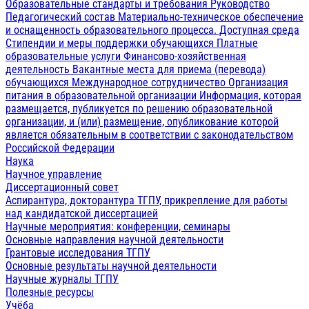
Образовательные стандарты и требования
Руководство
Педагогический состав
Материально-техническое обеспечение
и оснащенность образовательного процесса. Доступная среда
Стипендии и меры поддержки обучающихся
Платные
образовательные услуги
Финансово-хозяйственная
деятельность
Вакантные места для приема (перевода)
обучающихся
Международное сотрудничество
Организация
питания в образовательной организации
Информация, которая
размещается, публикуется по решению образовательной
организации, и (или) размещение, опубликование которой
является обязательным в соответствии с законодательством
Российской Федерации
Наука
Научное управление
Диссертационный совет
Аспирантура, докторантура ТГПУ, прикрепление для работы
над кандидатской диссертацией
Научные мероприятия: конференции, семинары
Основные направления научной деятельности
Грантовые исследования ТГПУ
Основные результаты научной деятельности
Научные журналы ТГПУ
Полезные ресурсы
Учёба