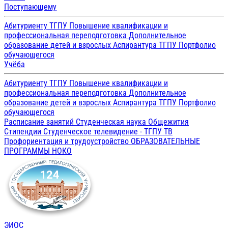
Поступающему
Абитуриенту ТГПУ
Повышение квалификации и
профессиональная переподготовка
Дополнительное
образование детей и взрослых
Аспирантура ТГПУ
Портфолио
обучающегося
Учёба
Абитуриенту ТГПУ
Повышение квалификации и
профессиональная переподготовка
Дополнительное
образование детей и взрослых
Аспирантура ТГПУ
Портфолио
обучающегося
Расписание занятий
Студенческая наука
Общежития
Стипендии
Студенческое телевидение - ТГПУ ТВ
Профориентация и трудоустройство
ОБРАЗОВАТЕЛЬНЫЕ
ПРОГРАММЫ
НОКО
ЭИОС