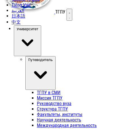
Tiếng Việt
العربية
ТГПУ
Открыть меню
日本語
中文
Университет
Путеводитель
ТГПУ в СМИ
Миссия ТГПУ
Руководство вуза
Структура ТГПУ
Факультеты, институты
Научная деятельность
Международная деятельность