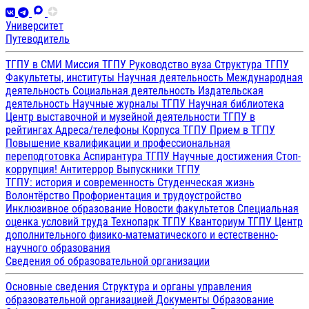
Университет
Путеводитель
ТГПУ в СМИ
Миссия ТГПУ
Руководство вуза
Структура ТГПУ
Факультеты, институты
Научная деятельность
Международная
деятельность
Социальная деятельность
Издательская
деятельность
Научные журналы ТГПУ
Научная библиотека
Центр выставочной и музейной деятельности
ТГПУ в
рейтингах
Адреса/телефоны
Корпуса ТГПУ
Прием в ТГПУ
Повышение квалификации и профессиональная
переподготовка
Аспирантура ТГПУ
Научные достижения
Стоп-
коррупция!
Антитеррор
Выпускники ТГПУ
ТГПУ: история и современность
Студенческая жизнь
Волонтёрство
Профориентация и трудоустройство
Инклюзивное образование
Новости факультетов
Специальная
оценка условий труда
Технопарк ТГПУ
Кванториум ТГПУ
Центр
дополнительного физико-математического и естественно-
научного образования
Сведения об образовательной организации
Основные сведения
Структура и органы управления
образовательной организацией
Документы
Образование