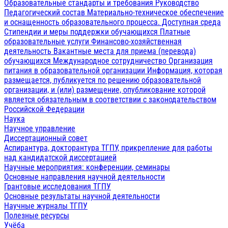
Образовательные стандарты и требования
Руководство
Педагогический состав
Материально-техническое обеспечение
и оснащенность образовательного процесса. Доступная среда
Стипендии и меры поддержки обучающихся
Платные
образовательные услуги
Финансово-хозяйственная
деятельность
Вакантные места для приема (перевода)
обучающихся
Международное сотрудничество
Организация
питания в образовательной организации
Информация, которая
размещается, публикуется по решению образовательной
организации, и (или) размещение, опубликование которой
является обязательным в соответствии с законодательством
Российской Федерации
Наука
Научное управление
Диссертационный совет
Аспирантура, докторантура ТГПУ, прикрепление для работы
над кандидатской диссертацией
Научные мероприятия: конференции, семинары
Основные направления научной деятельности
Грантовые исследования ТГПУ
Основные результаты научной деятельности
Научные журналы ТГПУ
Полезные ресурсы
Учёба