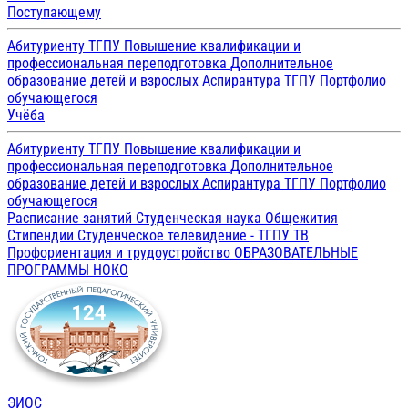
Поступающему
Абитуриенту ТГПУ
Повышение квалификации и
профессиональная переподготовка
Дополнительное
образование детей и взрослых
Аспирантура ТГПУ
Портфолио
обучающегося
Учёба
Абитуриенту ТГПУ
Повышение квалификации и
профессиональная переподготовка
Дополнительное
образование детей и взрослых
Аспирантура ТГПУ
Портфолио
обучающегося
Расписание занятий
Студенческая наука
Общежития
Стипендии
Студенческое телевидение - ТГПУ ТВ
Профориентация и трудоустройство
ОБРАЗОВАТЕЛЬНЫЕ
ПРОГРАММЫ
НОКО
ЭИОС