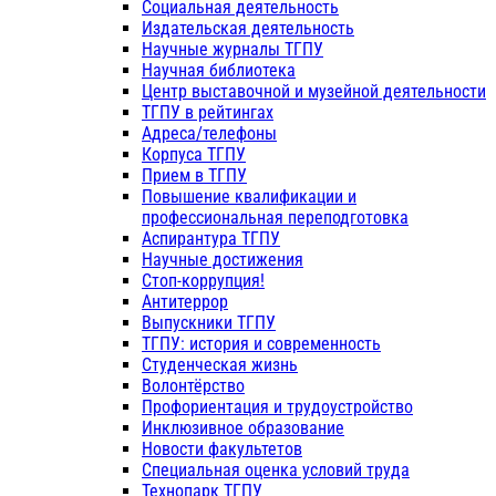
Социальная деятельность
Издательская деятельность
Научные журналы ТГПУ
Научная библиотека
Центр выставочной и музейной деятельности
ТГПУ в рейтингах
Адреса/телефоны
Корпуса ТГПУ
Прием в ТГПУ
Повышение квалификации и
профессиональная переподготовка
Аспирантура ТГПУ
Научные достижения
Стоп-коррупция!
Антитеррор
Выпускники ТГПУ
ТГПУ: история и современность
Студенческая жизнь
Волонтёрство
Профориентация и трудоустройство
Инклюзивное образование
Новости факультетов
Специальная оценка условий труда
Технопарк ТГПУ