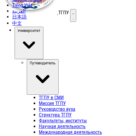
Tiếng Việt
العربية
ТГПУ
Открыть меню
日本語
中文
Университет
Путеводитель
ТГПУ в СМИ
Миссия ТГПУ
Руководство вуза
Структура ТГПУ
Факультеты, институты
Научная деятельность
Международная деятельность