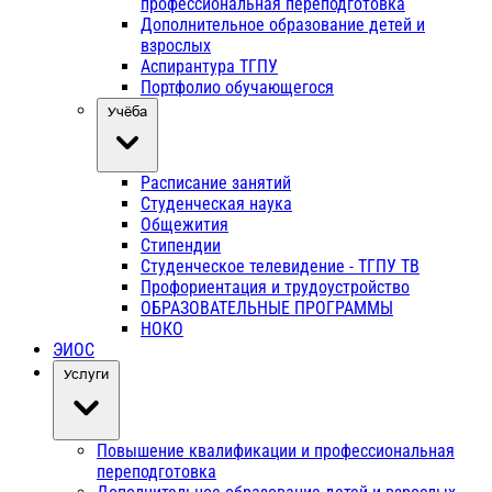
профессиональная переподготовка
Дополнительное образование детей и
взрослых
Аспирантура ТГПУ
Портфолио обучающегося
Учёба
Расписание занятий
Студенческая наука
Общежития
Стипендии
Студенческое телевидение - ТГПУ ТВ
Профориентация и трудоустройство
ОБРАЗОВАТЕЛЬНЫЕ ПРОГРАММЫ
НОКО
ЭИОС
Услуги
Повышение квалификации и профессиональная
переподготовка