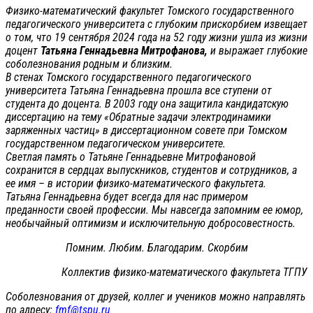
Физико-математический факультет Томского государственного
педагогического университета с глубоким прискорбием извещает
о том, что 19 сентября 2024 года на 52 году жизни ушла из жизни
доцент
Татьяна Геннадьевна Митрофанова,
и выражает глубокие
соболезнования родным и близким.
В стенах Томского государственного педагогического
университета Татьяна Геннадьевна прошла все ступени от
студента до доцента. В 2003 году она защитила кандидатскую
диссертацию на тему «Обратные задачи электродинамики
заряженных частиц» в диссертационном совете при Томском
государственном педагогическом университете.
Светлая память о Татьяне Геннадьевне Митрофановой
сохранится в сердцах выпускников, студентов и сотрудников, а
ее имя – в истории физико-математического факультета.
Татьяна Геннадьевна будет всегда для нас примером
преданности своей профессии. Мы навсегда запомним ее юмор,
необычайный оптимизм и исключительную добросовестность.
Помним. Любим. Благодарим. Скорбим
Коллектив физико-математического факультета ТГПУ
Соболезнования от друзей, коллег и учеников можно направлять
по адресу:
fmf@tspu.ru