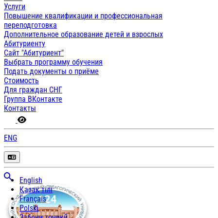
Услуги
Повышение квалификации и профессиональная
переподготовка
Дополнительное образование детей и взрослых
Абитуриенту
Сайт "Абитуриент"
Выбрать программу обучения
Подать документы о приёме
Стоимость
Для граждан СНГ
Группа ВКонтакте
Контакты
ENG
English
Қазақ тілі
Français
Polski
Забони тоҷикӣ