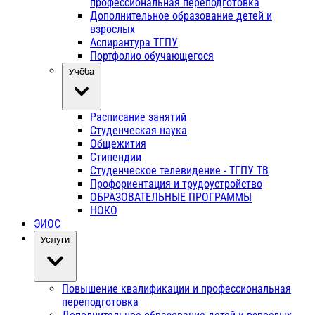
профессиональная переподготовка
Дополнительное образование детей и
взрослых
Аспирантура ТГПУ
Портфолио обучающегося
Учёба
Расписание занятий
Студенческая наука
Общежития
Стипендии
Студенческое телевидение - ТГПУ ТВ
Профориентация и трудоустройство
ОБРАЗОВАТЕЛЬНЫЕ ПРОГРАММЫ
НОКО
ЭИОС
Услуги
Повышение квалификации и профессиональная
переподготовка