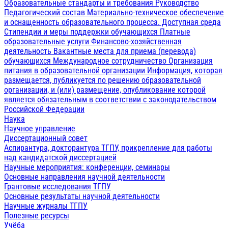
Образовательные стандарты и требования
Руководство
Педагогический состав
Материально-техническое обеспечение
и оснащенность образовательного процесса. Доступная среда
Стипендии и меры поддержки обучающихся
Платные
образовательные услуги
Финансово-хозяйственная
деятельность
Вакантные места для приема (перевода)
обучающихся
Международное сотрудничество
Организация
питания в образовательной организации
Информация, которая
размещается, публикуется по решению образовательной
организации, и (или) размещение, опубликование которой
является обязательным в соответствии с законодательством
Российской Федерации
Наука
Научное управление
Диссертационный совет
Аспирантура, докторантура ТГПУ, прикрепление для работы
над кандидатской диссертацией
Научные мероприятия: конференции, семинары
Основные направления научной деятельности
Грантовые исследования ТГПУ
Основные результаты научной деятельности
Научные журналы ТГПУ
Полезные ресурсы
Учёба