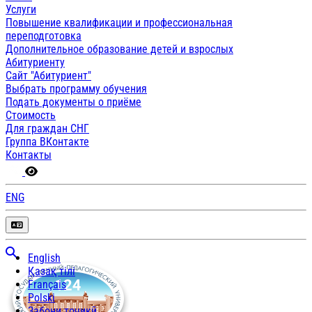
Услуги
Повышение квалификации и профессиональная
переподготовка
Дополнительное образование детей и взрослых
Абитуриенту
Сайт "Абитуриент"
Выбрать программу обучения
Подать документы о приёме
Стоимость
Для граждан СНГ
Группа ВКонтакте
Контакты
ENG
English
Қазақ тілі
Français
Polski
Забони тоҷикӣ