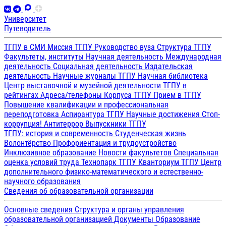
Университет
Путеводитель
ТГПУ в СМИ
Миссия ТГПУ
Руководство вуза
Структура ТГПУ
Факультеты, институты
Научная деятельность
Международная
деятельность
Социальная деятельность
Издательская
деятельность
Научные журналы ТГПУ
Научная библиотека
Центр выставочной и музейной деятельности
ТГПУ в
рейтингах
Адреса/телефоны
Корпуса ТГПУ
Прием в ТГПУ
Повышение квалификации и профессиональная
переподготовка
Аспирантура ТГПУ
Научные достижения
Стоп-
коррупция!
Антитеррор
Выпускники ТГПУ
ТГПУ: история и современность
Студенческая жизнь
Волонтёрство
Профориентация и трудоустройство
Инклюзивное образование
Новости факультетов
Специальная
оценка условий труда
Технопарк ТГПУ
Кванториум ТГПУ
Центр
дополнительного физико-математического и естественно-
научного образования
Сведения об образовательной организации
Основные сведения
Структура и органы управления
образовательной организацией
Документы
Образование