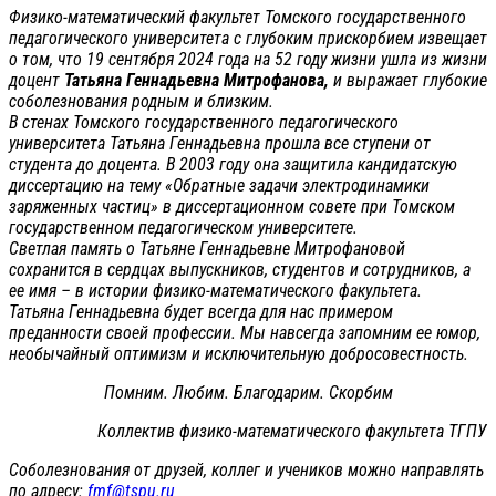
Физико-математический факультет Томского государственного
педагогического университета с глубоким прискорбием извещает
о том, что 19 сентября 2024 года на 52 году жизни ушла из жизни
доцент
Татьяна Геннадьевна Митрофанова,
и выражает глубокие
соболезнования родным и близким.
В стенах Томского государственного педагогического
университета Татьяна Геннадьевна прошла все ступени от
студента до доцента. В 2003 году она защитила кандидатскую
диссертацию на тему «Обратные задачи электродинамики
заряженных частиц» в диссертационном совете при Томском
государственном педагогическом университете.
Светлая память о Татьяне Геннадьевне Митрофановой
сохранится в сердцах выпускников, студентов и сотрудников, а
ее имя – в истории физико-математического факультета.
Татьяна Геннадьевна будет всегда для нас примером
преданности своей профессии. Мы навсегда запомним ее юмор,
необычайный оптимизм и исключительную добросовестность.
Помним. Любим. Благодарим. Скорбим
Коллектив физико-математического факультета ТГПУ
Соболезнования от друзей, коллег и учеников можно направлять
по адресу:
fmf@tspu.ru