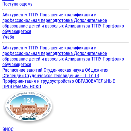
Поступающему
Абитуриенту ТГПУ
Повышение квалификации и
профессиональная переподготовка
Дополнительное
образование детей и взрослых
Аспирантура ТГПУ
Портфолио
обучающегося
Учёба
Абитуриенту ТГПУ
Повышение квалификации и
профессиональная переподготовка
Дополнительное
образование детей и взрослых
Аспирантура ТГПУ
Портфолио
обучающегося
Расписание занятий
Студенческая наука
Общежития
Стипендии
Студенческое телевидение - ТГПУ ТВ
Профориентация и трудоустройство
ОБРАЗОВАТЕЛЬНЫЕ
ПРОГРАММЫ
НОКО
ЭИОС