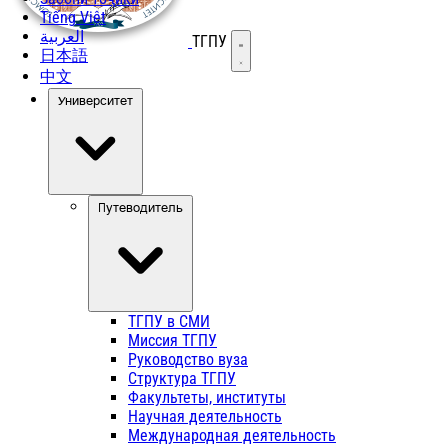
Tiếng Việt
العربية
ТГПУ
Открыть меню
日本語
中文
Университет
Путеводитель
ТГПУ в СМИ
Миссия ТГПУ
Руководство вуза
Структура ТГПУ
Факультеты, институты
Научная деятельность
Международная деятельность