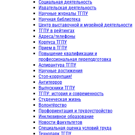
Социальная деятельность
Издательская деятельность
Научные журналы ТГПУ
Научная библиотека
Центр выставочной и музейной деятельности
ТГПУ в рейтингах
Адреса/телефоны
Корпуса ТГПУ
Прием в ТГПУ
Повышение квалификации и
профессиональная переподготовка
Аспирантура ТГПУ
Научные достижения
Стоп-коррупция!
Антитеррор
Выпускники ТГПУ
ТГПУ: история и современность
Студенческая жизнь
Волонтёрство
Профориентация и трудоустройство
Инклюзивное образование
Новости факультетов
Специальная оценка условий труда
Технопарк ТГПУ