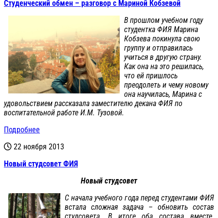
Студенческий обмен – разговор с Мариной Кобзевой
В прошлом учебном году
студентка ФИЯ Марина
Кобзева покинула свою
группу и отправилась
учиться в другую страну.
Как она на это решилась,
что ей пришлось
преодолеть и чему новому
она научилась, Марина с
удовольствием рассказала заместителю декана ФИЯ по
воспитательной работе И.М. Тузовой.
Подробнее
22 ноября 2013
Новый студсовет ФИЯ
Новый студсовет
С начала учебного года перед студентами ФИЯ
встала сложная задача – обновить состав
студсовета. В итоге оба состава вместе