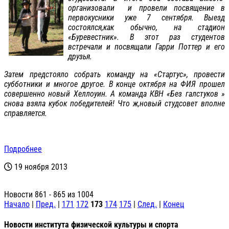
организовали и провели посвящение в
первокусники уже 7 сентября. Выезд
состоялся,как обычно, на стадион
«Буревестник». В этот раз студентов
встречали и посвящали Гарри Поттер и его
друзья.
Затем предстояло собрать команду на «Стартус», провести
субботники и многое другое. В конце октября на ФИЯ прошел
совершенно новый Хеллоуин. А команда КВН «Без галстуков »
снова взяла кубок победителей! Что ж,новый студсовет вполне
справляется.
Подробнее
19 ноября 2013
Новости 861 - 865 из 1004
Начало
|
Пред.
|
171
172
173
174
175
|
След.
|
Конец
Новости института физической культуры и спорта