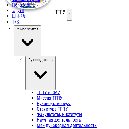
Tiếng Việt
العربية
ТГПУ
Открыть меню
日本語
中文
Университет
Путеводитель
ТГПУ в СМИ
Миссия ТГПУ
Руководство вуза
Структура ТГПУ
Факультеты, институты
Научная деятельность
Международная деятельность