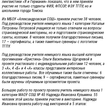
лингвистики «Я и Германия» показало, что в нем приняли
участие не только студенты ФИЯ, ФПСОР, ФЭУ ТГПУ, но и
школьники города Томска.
Из МБОУ «Александровская СОШ» приняли участие 38 человек.
Под руководством учителя немецкого языка 1 категории Натальи
Петровны Петуховой учащиеся не только отвечали на вопросы
страноведческой викторины, но и подготовили страноведческие
газеты, коллажи. 8 человек получили благодарственные письма,
17 — сертификаты, а также памятные сувениры с логотипом
ТГПУ.
Под руководством учителя немецкого языка высшей категории
прогимназии «Кристина» Ольги Васильевны Щугаревой в
проекте участвовало с индивидуальными работами 12 человек, а
3 «А», 4 «Б» и 4 «А» классы представили интересные
коллективные работы. Все обучаемые также были отмечены: 6
благодарственных писем, 9 — сертификатов, памятные сувениры
были вручены обучаемым оргкомитетом проекта.
Большую работу по проекту провела учитель немецкого языка 1
категории МАОУ СОШ № 40 Надежда Ивановна Кузьмина. 55
человек этой школы приняли участие в викторине. Надежда
Ивановна провела работу над викториной в 5 этапов: