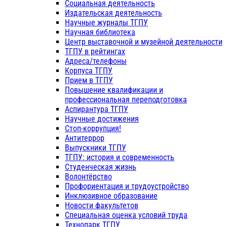
Социальная деятельность
Издательская деятельность
Научные журналы ТГПУ
Научная библиотека
Центр выставочной и музейной деятельности
ТГПУ в рейтингах
Адреса/телефоны
Корпуса ТГПУ
Прием в ТГПУ
Повышение квалификации и
профессиональная переподготовка
Аспирантура ТГПУ
Научные достижения
Стоп-коррупция!
Антитеррор
Выпускники ТГПУ
ТГПУ: история и современность
Студенческая жизнь
Волонтёрство
Профориентация и трудоустройство
Инклюзивное образование
Новости факультетов
Специальная оценка условий труда
Технопарк ТГПУ