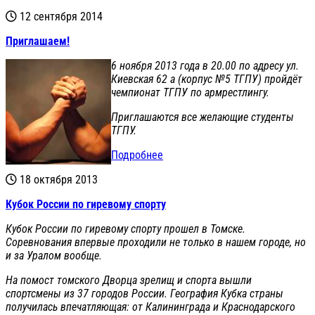
12 сентября 2014
Приглашаем!
6 ноября 2013 года в 20.00 по адресу ул.
Киевская 62 а (корпус №5 ТГПУ) пройдёт
чемпионат ТГПУ по армрестлингу.
Приглашаются все желающие студенты
ТГПУ.
Подробнее
18 октября 2013
Кубок России по гиревому спорту
Кубок России по гиревому спорту прошел в Томске.
Соревнования впервые проходили не только в нашем городе, но
и за Уралом вообще.
На помост томского Дворца зрелищ и спорта вышли
спортсмены из 37 городов России. География Кубка страны
получилась впечатляющая: от Калининграда и Краснодарского