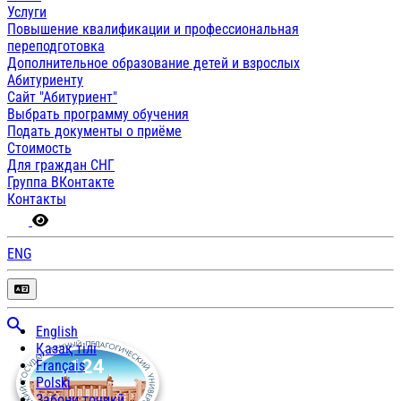
Услуги
Повышение квалификации и профессиональная
переподготовка
Дополнительное образование детей и взрослых
Абитуриенту
Сайт "Абитуриент"
Выбрать программу обучения
Подать документы о приёме
Стоимость
Для граждан СНГ
Группа ВКонтакте
Контакты
ENG
English
Қазақ тілі
Français
Polski
Забони тоҷикӣ