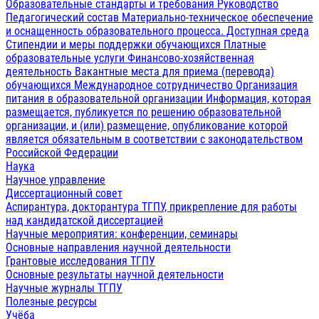
Образовательные стандарты и требования
Руководство
Педагогический состав
Материально-техническое обеспечение
и оснащенность образовательного процесса. Доступная среда
Стипендии и меры поддержки обучающихся
Платные
образовательные услуги
Финансово-хозяйственная
деятельность
Вакантные места для приема (перевода)
обучающихся
Международное сотрудничество
Организация
питания в образовательной организации
Информация, которая
размещается, публикуется по решению образовательной
организации, и (или) размещение, опубликование которой
является обязательным в соответствии с законодательством
Российской Федерации
Наука
Научное управление
Диссертационный совет
Аспирантура, докторантура ТГПУ, прикрепление для работы
над кандидатской диссертацией
Научные мероприятия: конференции, семинары
Основные направления научной деятельности
Грантовые исследования ТГПУ
Основные результаты научной деятельности
Научные журналы ТГПУ
Полезные ресурсы
Учёба