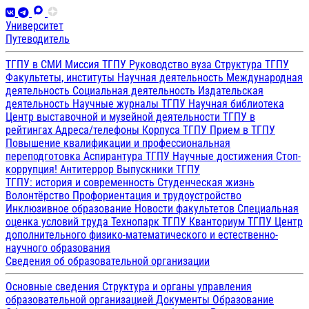
Университет
Путеводитель
ТГПУ в СМИ
Миссия ТГПУ
Руководство вуза
Структура ТГПУ
Факультеты, институты
Научная деятельность
Международная
деятельность
Социальная деятельность
Издательская
деятельность
Научные журналы ТГПУ
Научная библиотека
Центр выставочной и музейной деятельности
ТГПУ в
рейтингах
Адреса/телефоны
Корпуса ТГПУ
Прием в ТГПУ
Повышение квалификации и профессиональная
переподготовка
Аспирантура ТГПУ
Научные достижения
Стоп-
коррупция!
Антитеррор
Выпускники ТГПУ
ТГПУ: история и современность
Студенческая жизнь
Волонтёрство
Профориентация и трудоустройство
Инклюзивное образование
Новости факультетов
Специальная
оценка условий труда
Технопарк ТГПУ
Кванториум ТГПУ
Центр
дополнительного физико-математического и естественно-
научного образования
Сведения об образовательной организации
Основные сведения
Структура и органы управления
образовательной организацией
Документы
Образование