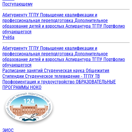
Поступающему
Абитуриенту ТГПУ
Повышение квалификации и
профессиональная переподготовка
Дополнительное
образование детей и взрослых
Аспирантура ТГПУ
Портфолио
обучающегося
Учёба
Абитуриенту ТГПУ
Повышение квалификации и
профессиональная переподготовка
Дополнительное
образование детей и взрослых
Аспирантура ТГПУ
Портфолио
обучающегося
Расписание занятий
Студенческая наука
Общежития
Стипендии
Студенческое телевидение - ТГПУ ТВ
Профориентация и трудоустройство
ОБРАЗОВАТЕЛЬНЫЕ
ПРОГРАММЫ
НОКО
ЭИОС