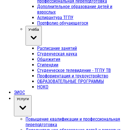
профессиональная переподготовка
Дополнительное образование детей и
взрослых
Аспирантура ТГПУ
Портфолио обучающегося
Учёба
Расписание занятий
Студенческая наука
Общежития
Стипендии
Студенческое телевидение - ТГПУ ТВ
Профориентация и трудоустройство
ОБРАЗОВАТЕЛЬНЫЕ ПРОГРАММЫ
НОКО
ЭИОС
Услуги
Повышение квалификации и профессиональная
переподготовка