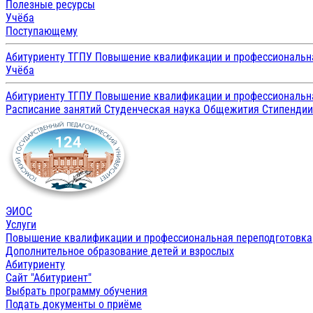
Полезные ресурсы
Учёба
Поступающему
Абитуриенту ТГПУ
Повышение квалификации и профессиональн
Учёба
Абитуриенту ТГПУ
Повышение квалификации и профессиональн
Расписание занятий
Студенческая наука
Общежития
Стипенди
ЭИОС
Услуги
Повышение квалификации и профессиональная переподготовка
Дополнительное образование детей и взрослых
Абитуриенту
Сайт "Абитуриент"
Выбрать программу обучения
Подать документы о приёме