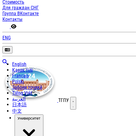
Стоимость
Для граждан СНГ
Группа ВКонтакте
Контакты
ENG
English
Қазақ тілі
Français
Polski
Забони тоҷикӣ
Tiếng Việt
العربية
ТГПУ
Открыть меню
日本語
中文
Университет