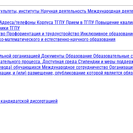
ультеты, институты
Научная деятельность
Международная деят
Адреса/телефоны
Корпуса ТГПУ
Прием в ТГПУ
Повышение квалиф
ники ТГПУ
тво
Профориентация и трудоустройство
Инклюзивное образован
о-математического и естественно-научного образования
ельной организацией
Документы
Образование
Образовательные с
ательного процесса. Доступная среда
Стипендии и меры подде
ревода) обучающихся
Международное сотрудничество
Организаци
ации, и (или) размещение, опубликование которой является обя
д кандидатской диссертацией