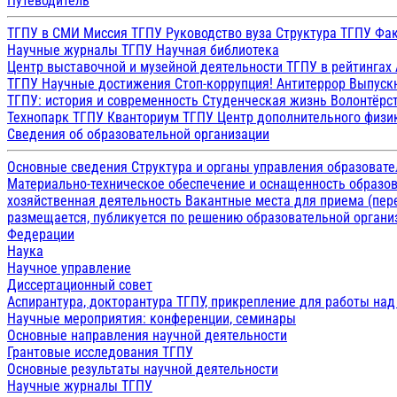
Путеводитель
ТГПУ в СМИ
Миссия ТГПУ
Руководство вуза
Структура ТГПУ
Фак
Научные журналы ТГПУ
Научная библиотека
Центр выставочной и музейной деятельности
ТГПУ в рейтингах
ТГПУ
Научные достижения
Стоп-коррупция!
Антитеррор
Выпуск
ТГПУ: история и современность
Студенческая жизнь
Волонтёрс
Технопарк ТГПУ
Кванториум ТГПУ
Центр дополнительного физик
Сведения об образовательной организации
Основные сведения
Структура и органы управления образоват
Материально-техническое обеспечение и оснащенность образов
хозяйственная деятельность
Вакантные места для приема (пе
размещается, публикуется по решению образовательной организ
Федерации
Наука
Научное управление
Диссертационный совет
Аспирантура, докторантура ТГПУ, прикрепление для работы на
Научные мероприятия: конференции, семинары
Основные направления научной деятельности
Грантовые исследования ТГПУ
Основные результаты научной деятельности
Научные журналы ТГПУ