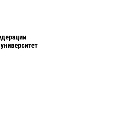
едерации
 университет