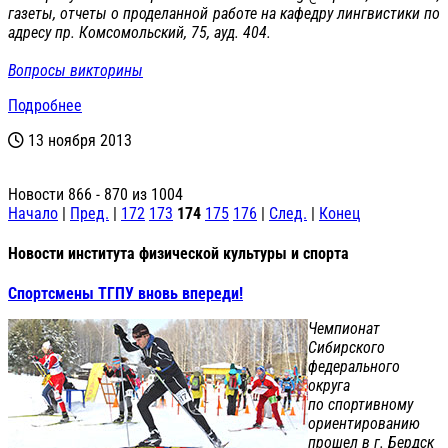
газеты, отчеты о проделанной работе на кафедру лингвистики по
адресу пр. Комсомольский, 75, ауд. 404.
Вопросы викторины
Подробнее
13 ноября 2013
Новости 866 - 870 из 1004
Начало
|
Пред.
|
172
173
174
175
176
|
След.
|
Конец
Новости института физической культуры и спорта
Спортсмены ТГПУ вновь впереди!
Чемпионат
Сибирского
федерального
округа
по спортивному
ориентированию
прошел в г. Бердск