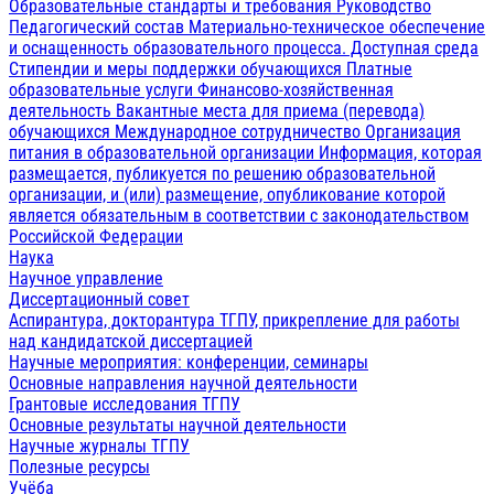
Образовательные стандарты и требования
Руководство
Педагогический состав
Материально-техническое обеспечение
и оснащенность образовательного процесса. Доступная среда
Стипендии и меры поддержки обучающихся
Платные
образовательные услуги
Финансово-хозяйственная
деятельность
Вакантные места для приема (перевода)
обучающихся
Международное сотрудничество
Организация
питания в образовательной организации
Информация, которая
размещается, публикуется по решению образовательной
организации, и (или) размещение, опубликование которой
является обязательным в соответствии с законодательством
Российской Федерации
Наука
Научное управление
Диссертационный совет
Аспирантура, докторантура ТГПУ, прикрепление для работы
над кандидатской диссертацией
Научные мероприятия: конференции, семинары
Основные направления научной деятельности
Грантовые исследования ТГПУ
Основные результаты научной деятельности
Научные журналы ТГПУ
Полезные ресурсы
Учёба