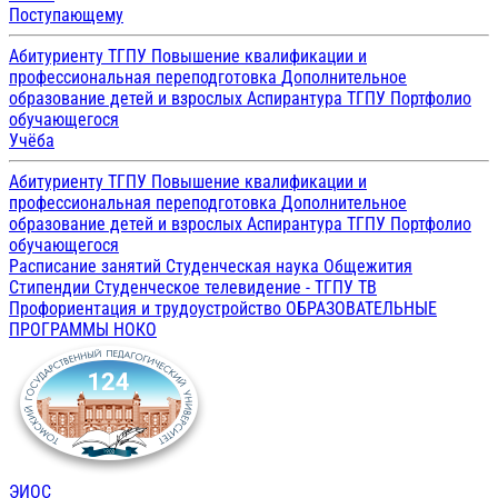
Поступающему
Абитуриенту ТГПУ
Повышение квалификации и
профессиональная переподготовка
Дополнительное
образование детей и взрослых
Аспирантура ТГПУ
Портфолио
обучающегося
Учёба
Абитуриенту ТГПУ
Повышение квалификации и
профессиональная переподготовка
Дополнительное
образование детей и взрослых
Аспирантура ТГПУ
Портфолио
обучающегося
Расписание занятий
Студенческая наука
Общежития
Стипендии
Студенческое телевидение - ТГПУ ТВ
Профориентация и трудоустройство
ОБРАЗОВАТЕЛЬНЫЕ
ПРОГРАММЫ
НОКО
ЭИОС