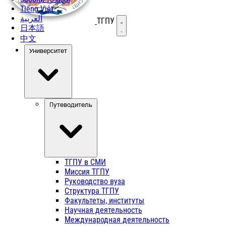
Tiếng Việt
العربية
ТГПУ
Открыть меню
日本語
中文
Университет
Путеводитель
ТГПУ в СМИ
Миссия ТГПУ
Руководство вуза
Структура ТГПУ
Факультеты, институты
Научная деятельность
Международная деятельность