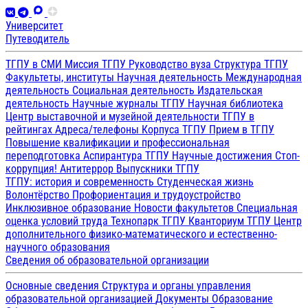
Университет
Путеводитель
ТГПУ в СМИ
Миссия ТГПУ
Руководство вуза
Структура ТГПУ
Факультеты, институты
Научная деятельность
Международная
деятельность
Социальная деятельность
Издательская
деятельность
Научные журналы ТГПУ
Научная библиотека
Центр выставочной и музейной деятельности
ТГПУ в
рейтингах
Адреса/телефоны
Корпуса ТГПУ
Прием в ТГПУ
Повышение квалификации и профессиональная
переподготовка
Аспирантура ТГПУ
Научные достижения
Стоп-
коррупция!
Антитеррор
Выпускники ТГПУ
ТГПУ: история и современность
Студенческая жизнь
Волонтёрство
Профориентация и трудоустройство
Инклюзивное образование
Новости факультетов
Специальная
оценка условий труда
Технопарк ТГПУ
Кванториум ТГПУ
Центр
дополнительного физико-математического и естественно-
научного образования
Сведения об образовательной организации
Основные сведения
Структура и органы управления
образовательной организацией
Документы
Образование