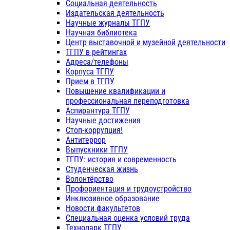
Социальная деятельность
Издательская деятельность
Научные журналы ТГПУ
Научная библиотека
Центр выставочной и музейной деятельности
ТГПУ в рейтингах
Адреса/телефоны
Корпуса ТГПУ
Прием в ТГПУ
Повышение квалификации и
профессиональная переподготовка
Аспирантура ТГПУ
Научные достижения
Стоп-коррупция!
Антитеррор
Выпускники ТГПУ
ТГПУ: история и современность
Студенческая жизнь
Волонтёрство
Профориентация и трудоустройство
Инклюзивное образование
Новости факультетов
Специальная оценка условий труда
Технопарк ТГПУ