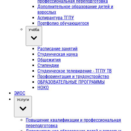
профессиональная переподготовка
Дополнительное образование детей и
взрослых
Аспирантура ТГПУ
Портфолио обучающегося
Учёба
Расписание занятий
Студенческая наука
Общежития
Стипендии
Студенческое телевидение - ТГПУ ТВ
Профориентация и трудоустройство
ОБРАЗОВАТЕЛЬНЫЕ ПРОГРАММЫ
НОКО
ЭИОС
Услуги
Повышение квалификации и профессиональная
переподготовка