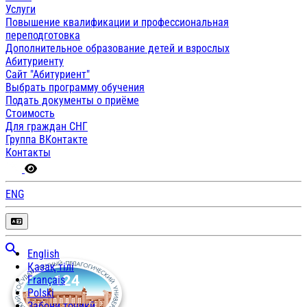
Услуги
Повышение квалификации и профессиональная
переподготовка
Дополнительное образование детей и взрослых
Абитуриенту
Сайт "Абитуриент"
Выбрать программу обучения
Подать документы о приёме
Стоимость
Для граждан СНГ
Группа ВКонтакте
Контакты
ENG
English
Қазақ тілі
Français
Polski
Забони тоҷикӣ