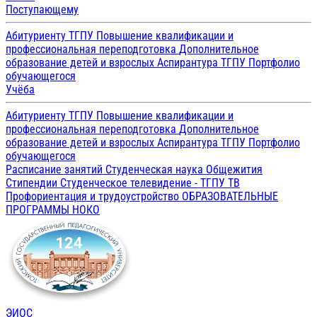
Поступающему
Абитуриенту ТГПУ
Повышение квалификации и
профессиональная переподготовка
Дополнительное
образование детей и взрослых
Аспирантура ТГПУ
Портфолио
обучающегося
Учёба
Абитуриенту ТГПУ
Повышение квалификации и
профессиональная переподготовка
Дополнительное
образование детей и взрослых
Аспирантура ТГПУ
Портфолио
обучающегося
Расписание занятий
Студенческая наука
Общежития
Стипендии
Студенческое телевидение - ТГПУ ТВ
Профориентация и трудоустройство
ОБРАЗОВАТЕЛЬНЫЕ
ПРОГРАММЫ
НОКО
ЭИОС