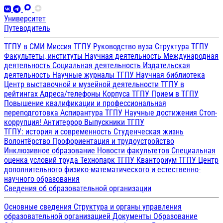
Университет
Путеводитель
ТГПУ в СМИ
Миссия ТГПУ
Руководство вуза
Структура ТГПУ
Факультеты, институты
Научная деятельность
Международная
деятельность
Социальная деятельность
Издательская
деятельность
Научные журналы ТГПУ
Научная библиотека
Центр выставочной и музейной деятельности
ТГПУ в
рейтингах
Адреса/телефоны
Корпуса ТГПУ
Прием в ТГПУ
Повышение квалификации и профессиональная
переподготовка
Аспирантура ТГПУ
Научные достижения
Стоп-
коррупция!
Антитеррор
Выпускники ТГПУ
ТГПУ: история и современность
Студенческая жизнь
Волонтёрство
Профориентация и трудоустройство
Инклюзивное образование
Новости факультетов
Специальная
оценка условий труда
Технопарк ТГПУ
Кванториум ТГПУ
Центр
дополнительного физико-математического и естественно-
научного образования
Сведения об образовательной организации
Основные сведения
Структура и органы управления
образовательной организацией
Документы
Образование