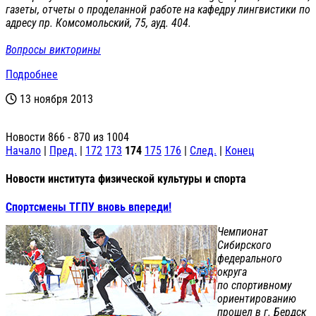
газеты, отчеты о проделанной работе на кафедру лингвистики по
адресу пр. Комсомольский, 75, ауд. 404.
Вопросы викторины
Подробнее
13 ноября 2013
Новости 866 - 870 из 1004
Начало
|
Пред.
|
172
173
174
175
176
|
След.
|
Конец
Новости института физической культуры и спорта
Спортсмены ТГПУ вновь впереди!
Чемпионат
Сибирского
федерального
округа
по спортивному
ориентированию
прошел в г. Бердск