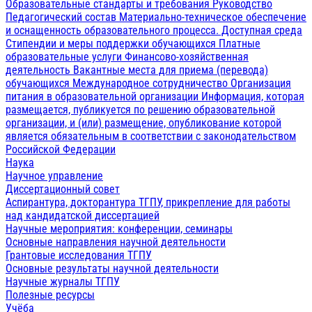
Образовательные стандарты и требования
Руководство
Педагогический состав
Материально-техническое обеспечение
и оснащенность образовательного процесса. Доступная среда
Стипендии и меры поддержки обучающихся
Платные
образовательные услуги
Финансово-хозяйственная
деятельность
Вакантные места для приема (перевода)
обучающихся
Международное сотрудничество
Организация
питания в образовательной организации
Информация, которая
размещается, публикуется по решению образовательной
организации, и (или) размещение, опубликование которой
является обязательным в соответствии с законодательством
Российской Федерации
Наука
Научное управление
Диссертационный совет
Аспирантура, докторантура ТГПУ, прикрепление для работы
над кандидатской диссертацией
Научные мероприятия: конференции, семинары
Основные направления научной деятельности
Грантовые исследования ТГПУ
Основные результаты научной деятельности
Научные журналы ТГПУ
Полезные ресурсы
Учёба