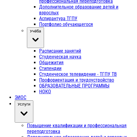
профессиональная переподготовка
Дополнительное образование детей и
взрослых
Аспирантура ТГПУ
Портфолио обучающегося
Учёба
Расписание занятий
Студенческая наука
Общежития
Стипендии
Студенческое телевидение - ТГПУ ТВ
Профориентация и трудоустройство
ОБРАЗОВАТЕЛЬНЫЕ ПРОГРАММЫ
НОКО
ЭИОС
Услуги
Повышение квалификации и профессиональная
переподготовка