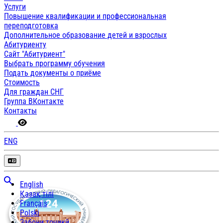
Услуги
Повышение квалификации и профессиональная
переподготовка
Дополнительное образование детей и взрослых
Абитуриенту
Сайт "Абитуриент"
Выбрать программу обучения
Подать документы о приёме
Стоимость
Для граждан СНГ
Группа ВКонтакте
Контакты
ENG
English
Қазақ тілі
Français
Polski
Забони тоҷикӣ