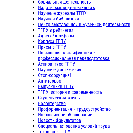
Социальная деятельность
Издательская деятельность
Научные журналы ТГПУ
Научная библиотека
Центр выставочной и музейной деятельности
ТГПУ в рейтингах
Адреса/телефоны
Корпуса ТГПУ
Прием в ТГПУ
Повышение квалификации и
профессиональная переподготовка
Аспирантура ТГПУ
Научные достижения
Стоп-коррупция!
Антитеррор
Выпускники ТГПУ
ТГПУ: история и современность
Студенческая жизнь
Волонтёрство
Профориентация и трудоустройство
Инклюзивное образование
Новости факультетов
Специальная оценка условий труда
Технопарк ТГПУ