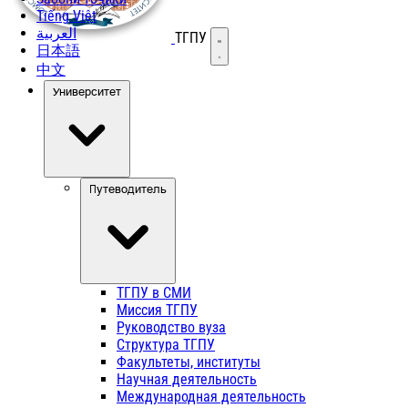
Tiếng Việt
العربية
ТГПУ
Открыть меню
日本語
中文
Университет
Путеводитель
ТГПУ в СМИ
Миссия ТГПУ
Руководство вуза
Структура ТГПУ
Факультеты, институты
Научная деятельность
Международная деятельность