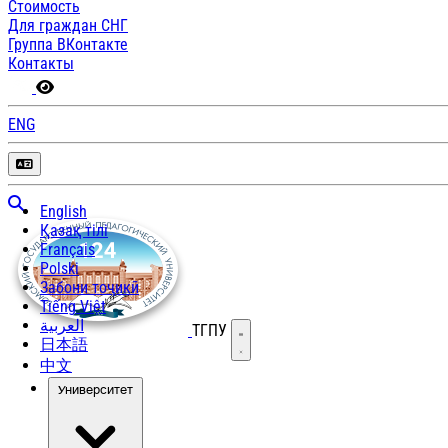
Стоимость
Для граждан СНГ
Группа ВКонтакте
Контакты
ENG
English
Қазақ тілі
Français
Polski
Забони тоҷикӣ
Tiếng Việt
العربية
ТГПУ
Открыть меню
日本語
中文
Университет