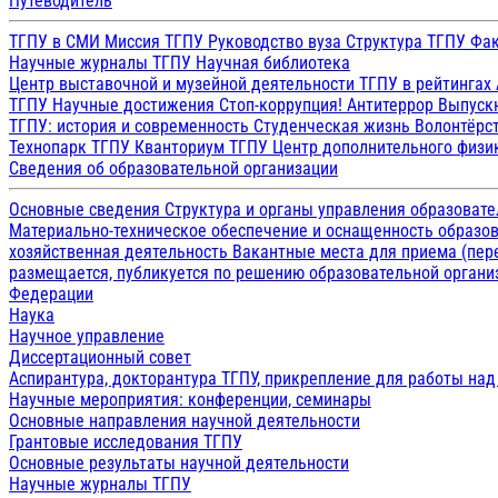
Путеводитель
ТГПУ в СМИ
Миссия ТГПУ
Руководство вуза
Структура ТГПУ
Фак
Научные журналы ТГПУ
Научная библиотека
Центр выставочной и музейной деятельности
ТГПУ в рейтингах
ТГПУ
Научные достижения
Стоп-коррупция!
Антитеррор
Выпуск
ТГПУ: история и современность
Студенческая жизнь
Волонтёрс
Технопарк ТГПУ
Кванториум ТГПУ
Центр дополнительного физик
Сведения об образовательной организации
Основные сведения
Структура и органы управления образоват
Материально-техническое обеспечение и оснащенность образов
хозяйственная деятельность
Вакантные места для приема (пе
размещается, публикуется по решению образовательной организ
Федерации
Наука
Научное управление
Диссертационный совет
Аспирантура, докторантура ТГПУ, прикрепление для работы на
Научные мероприятия: конференции, семинары
Основные направления научной деятельности
Грантовые исследования ТГПУ
Основные результаты научной деятельности
Научные журналы ТГПУ