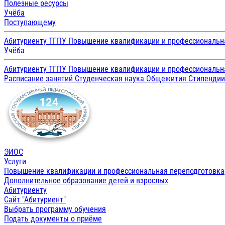
Полезные ресурсы
Учёба
Поступающему
Абитуриенту ТГПУ
Повышение квалификации и профессиональн
Учёба
Абитуриенту ТГПУ
Повышение квалификации и профессиональн
Расписание занятий
Студенческая наука
Общежития
Стипенди
ЭИОС
Услуги
Повышение квалификации и профессиональная переподготовка
Дополнительное образование детей и взрослых
Абитуриенту
Сайт "Абитуриент"
Выбрать программу обучения
Подать документы о приёме