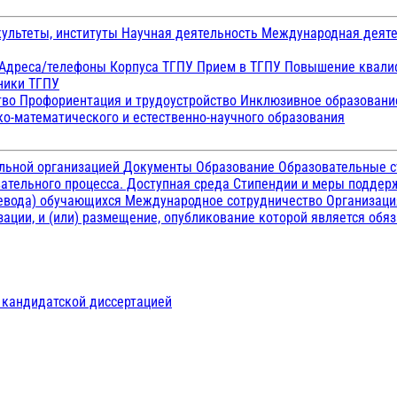
ультеты, институты
Научная деятельность
Международная деят
Адреса/телефоны
Корпуса ТГПУ
Прием в ТГПУ
Повышение квалиф
ники ТГПУ
тво
Профориентация и трудоустройство
Инклюзивное образован
о-математического и естественно-научного образования
ельной организацией
Документы
Образование
Образовательные с
ательного процесса. Доступная среда
Стипендии и меры подде
ревода) обучающихся
Международное сотрудничество
Организаци
ации, и (или) размещение, опубликование которой является обя
д кандидатской диссертацией