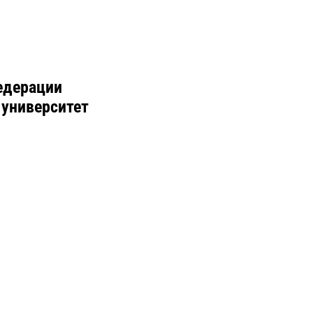
едерации
 университет