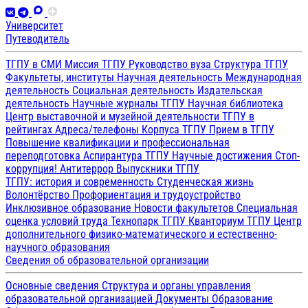
Университет
Путеводитель
ТГПУ в СМИ
Миссия ТГПУ
Руководство вуза
Структура ТГПУ
Факультеты, институты
Научная деятельность
Международная
деятельность
Социальная деятельность
Издательская
деятельность
Научные журналы ТГПУ
Научная библиотека
Центр выставочной и музейной деятельности
ТГПУ в
рейтингах
Адреса/телефоны
Корпуса ТГПУ
Прием в ТГПУ
Повышение квалификации и профессиональная
переподготовка
Аспирантура ТГПУ
Научные достижения
Стоп-
коррупция!
Антитеррор
Выпускники ТГПУ
ТГПУ: история и современность
Студенческая жизнь
Волонтёрство
Профориентация и трудоустройство
Инклюзивное образование
Новости факультетов
Специальная
оценка условий труда
Технопарк ТГПУ
Кванториум ТГПУ
Центр
дополнительного физико-математического и естественно-
научного образования
Сведения об образовательной организации
Основные сведения
Структура и органы управления
образовательной организацией
Документы
Образование