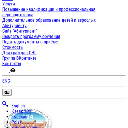
Услуги
Повышение квалификации и профессиональная
переподготовка
Дополнительное образование детей и взрослых
Абитуриенту
Сайт "Абитуриент"
Выбрать программу обучения
Подать документы о приёме
Стоимость
Для граждан СНГ
Группа ВКонтакте
Контакты
ENG
English
Қазақ тілі
Français
Polski
Забони тоҷикӣ