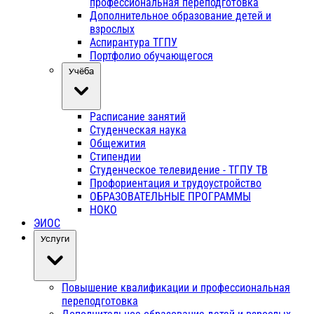
профессиональная переподготовка
Дополнительное образование детей и
взрослых
Аспирантура ТГПУ
Портфолио обучающегося
Учёба
Расписание занятий
Студенческая наука
Общежития
Стипендии
Студенческое телевидение - ТГПУ ТВ
Профориентация и трудоустройство
ОБРАЗОВАТЕЛЬНЫЕ ПРОГРАММЫ
НОКО
ЭИОС
Услуги
Повышение квалификации и профессиональная
переподготовка