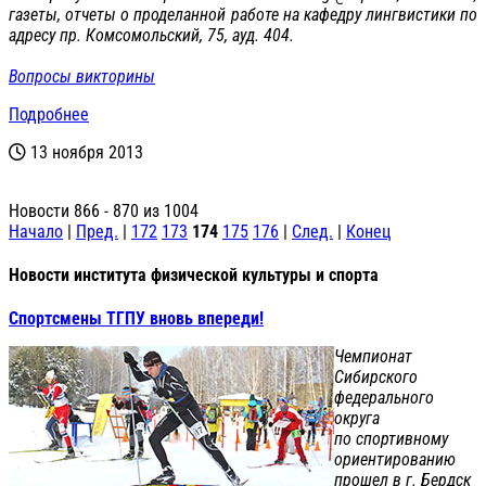
газеты, отчеты о проделанной работе на кафедру лингвистики по
адресу пр. Комсомольский, 75, ауд. 404.
Вопросы викторины
Подробнее
13 ноября 2013
Новости 866 - 870 из 1004
Начало
|
Пред.
|
172
173
174
175
176
|
След.
|
Конец
Новости института физической культуры и спорта
Спортсмены ТГПУ вновь впереди!
Чемпионат
Сибирского
федерального
округа
по спортивному
ориентированию
прошел в г. Бердск