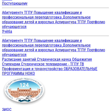
Поступающему
Абитуриенту ТГПУ
Повышение квалификации и
профессиональная переподготовка
Дополнительное
образование детей и взрослых
Аспирантура ТГПУ
Портфолио
обучающегося
Учёба
Абитуриенту ТГПУ
Повышение квалификации и
профессиональная переподготовка
Дополнительное
образование детей и взрослых
Аспирантура ТГПУ
Портфолио
обучающегося
Расписание занятий
Студенческая наука
Общежития
Стипендии
Студенческое телевидение - ТГПУ ТВ
Профориентация и трудоустройство
ОБРАЗОВАТЕЛЬНЫЕ
ПРОГРАММЫ
НОКО
ЭИОС