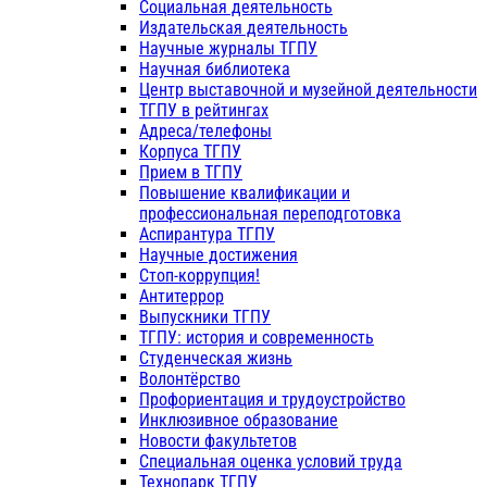
Социальная деятельность
Издательская деятельность
Научные журналы ТГПУ
Научная библиотека
Центр выставочной и музейной деятельности
ТГПУ в рейтингах
Адреса/телефоны
Корпуса ТГПУ
Прием в ТГПУ
Повышение квалификации и
профессиональная переподготовка
Аспирантура ТГПУ
Научные достижения
Стоп-коррупция!
Антитеррор
Выпускники ТГПУ
ТГПУ: история и современность
Студенческая жизнь
Волонтёрство
Профориентация и трудоустройство
Инклюзивное образование
Новости факультетов
Специальная оценка условий труда
Технопарк ТГПУ