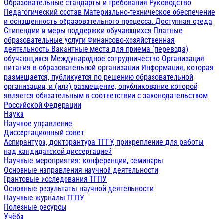
Образовательные стандарты и требования
Руководство
Педагогический состав
Материально-техническое обеспечение
и оснащенность образовательного процесса. Доступная среда
Стипендии и меры поддержки обучающихся
Платные
образовательные услуги
Финансово-хозяйственная
деятельность
Вакантные места для приема (перевода)
обучающихся
Международное сотрудничество
Организация
питания в образовательной организации
Информация, которая
размещается, публикуется по решению образовательной
организации, и (или) размещение, опубликование которой
является обязательным в соответствии с законодательством
Российской Федерации
Наука
Научное управление
Диссертационный совет
Аспирантура, докторантура ТГПУ, прикрепление для работы
над кандидатской диссертацией
Научные мероприятия: конференции, семинары
Основные направления научной деятельности
Грантовые исследования ТГПУ
Основные результаты научной деятельности
Научные журналы ТГПУ
Полезные ресурсы
Учёба