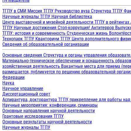
Путеводитель
ТГПУ в СМИ
Миссия ТГПУ
Руководство вуза
Структура ТГПУ
Фак
Научные журналы ТГПУ
Научная библиотека
Центр выставочной и музейной деятельности
ТГПУ в рейтингах
ТГПУ
Научные достижения
Стоп-коррупция!
Антитеррор
Выпуск
ТГПУ: история и современность
Студенческая жизнь
Волонтёрс
Технопарк ТГПУ
Кванториум ТГПУ
Центр дополнительного физик
Сведения об образовательной организации
Основные сведения
Структура и органы управления образоват
Материально-техническое обеспечение и оснащенность образов
хозяйственная деятельность
Вакантные места для приема (пе
размещается, публикуется по решению образовательной организ
Федерации
Наука
Научное управление
Диссертационный совет
Аспирантура, докторантура ТГПУ, прикрепление для работы на
Научные мероприятия: конференции, семинары
Основные направления научной деятельности
Грантовые исследования ТГПУ
Основные результаты научной деятельности
Научные журналы ТГПУ