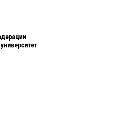
едерации
 университет