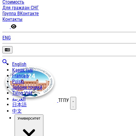
Стоимость
Для граждан СНГ
Группа ВКонтакте
Контакты
ENG
English
Қазақ тілі
Français
Polski
Забони тоҷикӣ
Tiếng Việt
العربية
ТГПУ
Открыть меню
日本語
中文
Университет