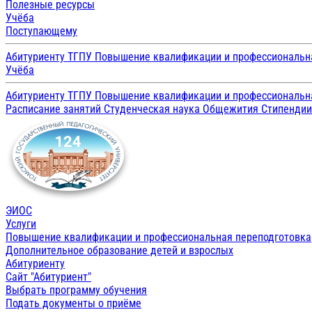
Полезные ресурсы
Учёба
Поступающему
Абитуриенту ТГПУ
Повышение квалификации и профессиональн
Учёба
Абитуриенту ТГПУ
Повышение квалификации и профессиональн
Расписание занятий
Студенческая наука
Общежития
Стипенди
ЭИОС
Услуги
Повышение квалификации и профессиональная переподготовка
Дополнительное образование детей и взрослых
Абитуриенту
Сайт "Абитуриент"
Выбрать программу обучения
Подать документы о приёме