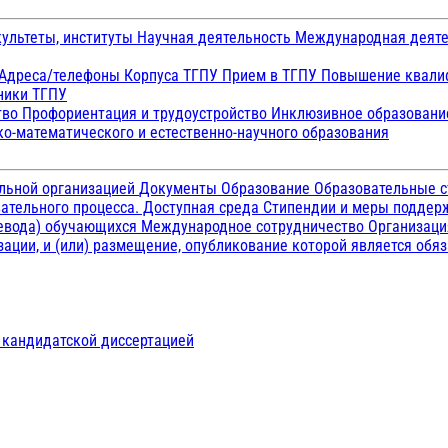
ультеты, институты
Научная деятельность
Международная деят
Адреса/телефоны
Корпуса ТГПУ
Прием в ТГПУ
Повышение квалиф
ники ТГПУ
тво
Профориентация и трудоустройство
Инклюзивное образован
о-математического и естественно-научного образования
ельной организацией
Документы
Образование
Образовательные с
ательного процесса. Доступная среда
Стипендии и меры подде
ревода) обучающихся
Международное сотрудничество
Организаци
ации, и (или) размещение, опубликование которой является обя
д кандидатской диссертацией