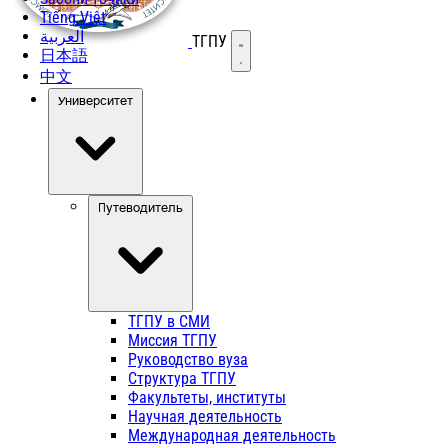
Tiếng Việt
العربية
ТГПУ
Открыть меню
日本語
中文
Университет
Путеводитель
ТГПУ в СМИ
Миссия ТГПУ
Руководство вуза
Структура ТГПУ
Факультеты, институты
Научная деятельность
Международная деятельность