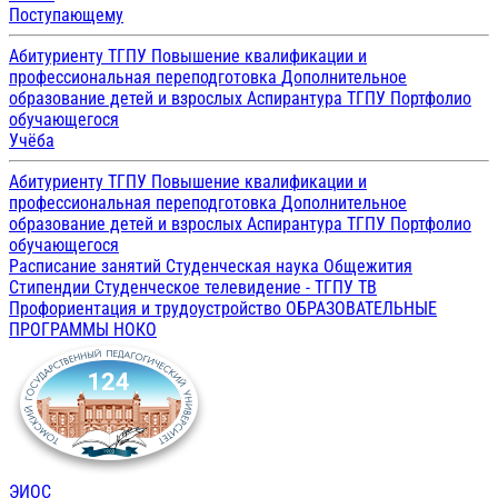
Поступающему
Абитуриенту ТГПУ
Повышение квалификации и
профессиональная переподготовка
Дополнительное
образование детей и взрослых
Аспирантура ТГПУ
Портфолио
обучающегося
Учёба
Абитуриенту ТГПУ
Повышение квалификации и
профессиональная переподготовка
Дополнительное
образование детей и взрослых
Аспирантура ТГПУ
Портфолио
обучающегося
Расписание занятий
Студенческая наука
Общежития
Стипендии
Студенческое телевидение - ТГПУ ТВ
Профориентация и трудоустройство
ОБРАЗОВАТЕЛЬНЫЕ
ПРОГРАММЫ
НОКО
ЭИОС