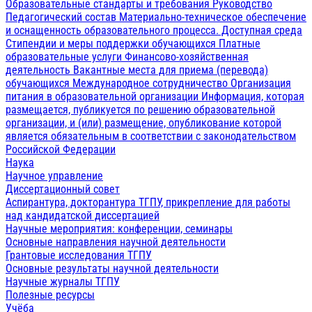
Образовательные стандарты и требования
Руководство
Педагогический состав
Материально-техническое обеспечение
и оснащенность образовательного процесса. Доступная среда
Стипендии и меры поддержки обучающихся
Платные
образовательные услуги
Финансово-хозяйственная
деятельность
Вакантные места для приема (перевода)
обучающихся
Международное сотрудничество
Организация
питания в образовательной организации
Информация, которая
размещается, публикуется по решению образовательной
организации, и (или) размещение, опубликование которой
является обязательным в соответствии с законодательством
Российской Федерации
Наука
Научное управление
Диссертационный совет
Аспирантура, докторантура ТГПУ, прикрепление для работы
над кандидатской диссертацией
Научные мероприятия: конференции, семинары
Основные направления научной деятельности
Грантовые исследования ТГПУ
Основные результаты научной деятельности
Научные журналы ТГПУ
Полезные ресурсы
Учёба