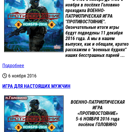
ноября в посёлке Головино
проходила ВОЕННО-
ПАТРИОТИЧЕСКАЯ ИГРА
"ПРОТИВОСТОЯНИЕ".
Окончательные итоги игры
будут подведены 11 декабря
2016 года. А мы в нашем
выпуске, как и обещали, кратко
расскажем о "военных буднях"
наших бесстрашных парней ...
Подробнее
6 ноября 2016
ИГРА ДЛЯ НАСТОЯЩИХ МУЖЧИН
ВОЕННО-ПАТРИОТИЧЕСКАЯ
ИГРА
«ПРОТИВОСТОЯНИЕ»
5-6 НОЯБРЯ 2016 года
посёлок ГОЛОВИНО