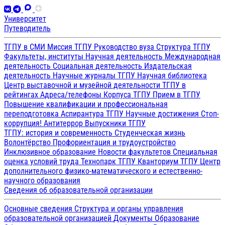
Университет
Путеводитель
ТГПУ в СМИ
Миссия ТГПУ
Руководство вуза
Структура ТГПУ
Факультеты, институты
Научная деятельность
Международная
деятельность
Социальная деятельность
Издательская
деятельность
Научные журналы ТГПУ
Научная библиотека
Центр выставочной и музейной деятельности
ТГПУ в
рейтингах
Адреса/телефоны
Корпуса ТГПУ
Прием в ТГПУ
Повышение квалификации и профессиональная
переподготовка
Аспирантура ТГПУ
Научные достижения
Стоп-
коррупция!
Антитеррор
Выпускники ТГПУ
ТГПУ: история и современность
Студенческая жизнь
Волонтёрство
Профориентация и трудоустройство
Инклюзивное образование
Новости факультетов
Специальная
оценка условий труда
Технопарк ТГПУ
Кванториум ТГПУ
Центр
дополнительного физико-математического и естественно-
научного образования
Сведения об образовательной организации
Основные сведения
Структура и органы управления
образовательной организацией
Документы
Образование