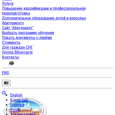
Услуги
Повышение квалификации и профессиональная
переподготовка
Дополнительное образование детей и взрослых
Абитуриенту
Сайт "Абитуриент"
Выбрать программу обучения
Подать документы о приёме
Стоимость
Для граждан СНГ
Группа ВКонтакте
Контакты
ENG
English
Қазақ тілі
Français
Polski
Забони тоҷикӣ