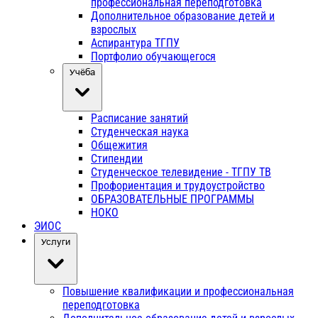
профессиональная переподготовка
Дополнительное образование детей и
взрослых
Аспирантура ТГПУ
Портфолио обучающегося
Учёба
Расписание занятий
Студенческая наука
Общежития
Стипендии
Студенческое телевидение - ТГПУ ТВ
Профориентация и трудоустройство
ОБРАЗОВАТЕЛЬНЫЕ ПРОГРАММЫ
НОКО
ЭИОС
Услуги
Повышение квалификации и профессиональная
переподготовка