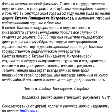
Физико-математический факультет Томского государственного
педагогического университета с глубоким прискорбием извещает
о том, что 19 сентября 2024 года на 52 году жизни ушла из жизни
доцент
Татьяна Геннадьевна Митрофанова,
и выражает глубокие
соболезнования родным и близким.
В стенах Томского государственного педагогического
университета Татьяна Геннадьевна прошла все ступени от
студента до доцента. В 2003 году она защитила кандидатскую
диссертацию на тему «Обратные задачи электродинамики
заряженных частиц» в диссертационном совете при Томском
государственном педагогическом университете.
Светлая память о Татьяне Геннадьевне Митрофановой
сохранится в сердцах выпускников, студентов и сотрудников, а
ее имя – в истории физико-математического факультета.
Татьяна Геннадьевна будет всегда для нас примером
преданности своей профессии. Мы навсегда запомним ее юмор,
необычайный оптимизм и исключительную добросовестность.
Помним. Любим. Благодарим. Скорбим
Коллектив физико-математического факультета ТГПУ
Соболезнования от друзей, коллег и учеников можно направлять
по адресу:
fmf@tspu.ru