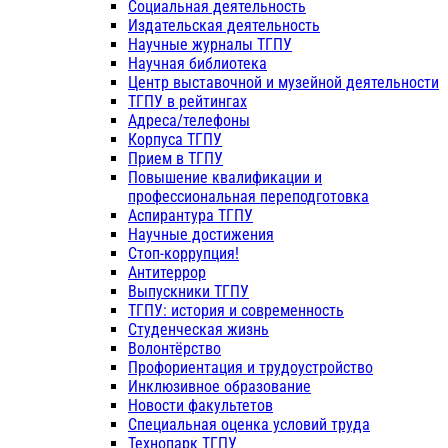
Социальная деятельность
Издательская деятельность
Научные журналы ТГПУ
Научная библиотека
Центр выставочной и музейной деятельности
ТГПУ в рейтингах
Адреса/телефоны
Корпуса ТГПУ
Прием в ТГПУ
Повышение квалификации и
профессиональная переподготовка
Аспирантура ТГПУ
Научные достижения
Стоп-коррупция!
Антитеррор
Выпускники ТГПУ
ТГПУ: история и современность
Студенческая жизнь
Волонтёрство
Профориентация и трудоустройство
Инклюзивное образование
Новости факультетов
Специальная оценка условий труда
Технопарк ТГПУ