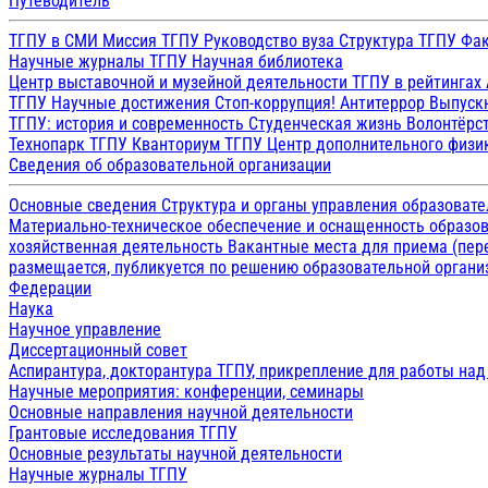
Путеводитель
ТГПУ в СМИ
Миссия ТГПУ
Руководство вуза
Структура ТГПУ
Фак
Научные журналы ТГПУ
Научная библиотека
Центр выставочной и музейной деятельности
ТГПУ в рейтингах
ТГПУ
Научные достижения
Стоп-коррупция!
Антитеррор
Выпуск
ТГПУ: история и современность
Студенческая жизнь
Волонтёрс
Технопарк ТГПУ
Кванториум ТГПУ
Центр дополнительного физик
Сведения об образовательной организации
Основные сведения
Структура и органы управления образоват
Материально-техническое обеспечение и оснащенность образов
хозяйственная деятельность
Вакантные места для приема (пе
размещается, публикуется по решению образовательной организ
Федерации
Наука
Научное управление
Диссертационный совет
Аспирантура, докторантура ТГПУ, прикрепление для работы на
Научные мероприятия: конференции, семинары
Основные направления научной деятельности
Грантовые исследования ТГПУ
Основные результаты научной деятельности
Научные журналы ТГПУ