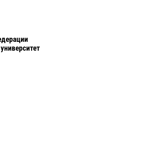
едерации
 университет