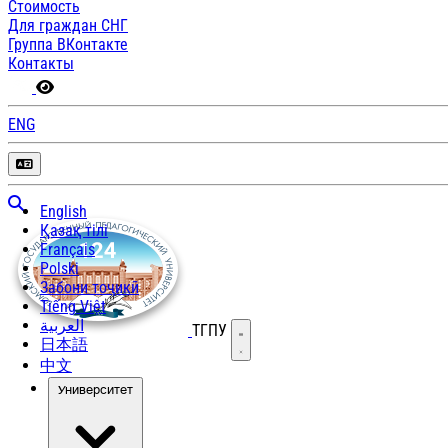
Стоимость
Для граждан СНГ
Группа ВКонтакте
Контакты
ENG
English
Қазақ тілі
Français
Polski
Забони тоҷикӣ
Tiếng Việt
العربية
ТГПУ
Открыть меню
日本語
中文
Университет