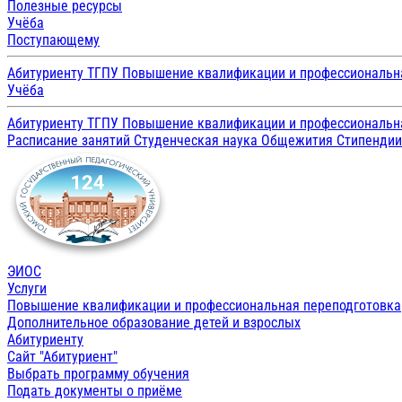
Полезные ресурсы
Учёба
Поступающему
Абитуриенту ТГПУ
Повышение квалификации и профессиональн
Учёба
Абитуриенту ТГПУ
Повышение квалификации и профессиональн
Расписание занятий
Студенческая наука
Общежития
Стипенди
ЭИОС
Услуги
Повышение квалификации и профессиональная переподготовка
Дополнительное образование детей и взрослых
Абитуриенту
Сайт "Абитуриент"
Выбрать программу обучения
Подать документы о приёме