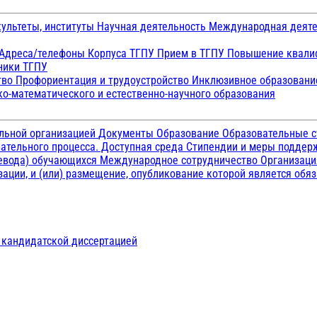
ультеты, институты
Научная деятельность
Международная деят
Адреса/телефоны
Корпуса ТГПУ
Прием в ТГПУ
Повышение квалиф
ники ТГПУ
тво
Профориентация и трудоустройство
Инклюзивное образован
о-математического и естественно-научного образования
ельной организацией
Документы
Образование
Образовательные с
ательного процесса. Доступная среда
Стипендии и меры подде
ревода) обучающихся
Международное сотрудничество
Организаци
ации, и (или) размещение, опубликование которой является обя
д кандидатской диссертацией