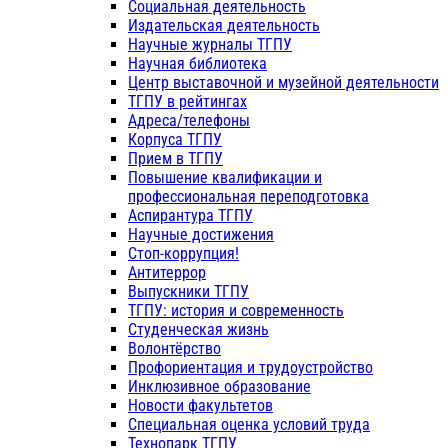
Социальная деятельность
Издательская деятельность
Научные журналы ТГПУ
Научная библиотека
Центр выставочной и музейной деятельности
ТГПУ в рейтингах
Адреса/телефоны
Корпуса ТГПУ
Прием в ТГПУ
Повышение квалификации и
профессиональная переподготовка
Аспирантура ТГПУ
Научные достижения
Стоп-коррупция!
Антитеррор
Выпускники ТГПУ
ТГПУ: история и современность
Студенческая жизнь
Волонтёрство
Профориентация и трудоустройство
Инклюзивное образование
Новости факультетов
Специальная оценка условий труда
Технопарк ТГПУ