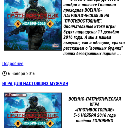
ноября в посёлке Головино
проходила ВОЕННО-
ПАТРИОТИЧЕСКАЯ ИГРА
"ПРОТИВОСТОЯНИЕ".
Окончательные итоги игры
будут подведены 11 декабря
2016 года. А мы в нашем
выпуске, как и обещали, кратко
расскажем о "военных буднях"
наших бесстрашных парней ...
Подробнее
6 ноября 2016
ИГРА ДЛЯ НАСТОЯЩИХ МУЖЧИН
ВОЕННО-ПАТРИОТИЧЕСКАЯ
ИГРА
«ПРОТИВОСТОЯНИЕ»
5-6 НОЯБРЯ 2016 года
посёлок ГОЛОВИНО