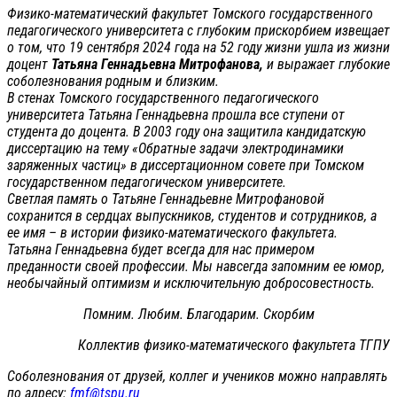
Физико-математический факультет Томского государственного
педагогического университета с глубоким прискорбием извещает
о том, что 19 сентября 2024 года на 52 году жизни ушла из жизни
доцент
Татьяна Геннадьевна Митрофанова,
и выражает глубокие
соболезнования родным и близким.
В стенах Томского государственного педагогического
университета Татьяна Геннадьевна прошла все ступени от
студента до доцента. В 2003 году она защитила кандидатскую
диссертацию на тему «Обратные задачи электродинамики
заряженных частиц» в диссертационном совете при Томском
государственном педагогическом университете.
Светлая память о Татьяне Геннадьевне Митрофановой
сохранится в сердцах выпускников, студентов и сотрудников, а
ее имя – в истории физико-математического факультета.
Татьяна Геннадьевна будет всегда для нас примером
преданности своей профессии. Мы навсегда запомним ее юмор,
необычайный оптимизм и исключительную добросовестность.
Помним. Любим. Благодарим. Скорбим
Коллектив физико-математического факультета ТГПУ
Соболезнования от друзей, коллег и учеников можно направлять
по адресу:
fmf@tspu.ru