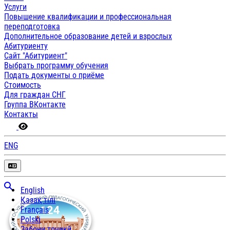
Услуги
Повышение квалификации и профессиональная
переподготовка
Дополнительное образование детей и взрослых
Абитуриенту
Сайт "Абитуриент"
Выбрать программу обучения
Подать документы о приёме
Стоимость
Для граждан СНГ
Группа ВКонтакте
Контакты
ENG
English
Қазақ тілі
Français
Polski
Забони тоҷикӣ