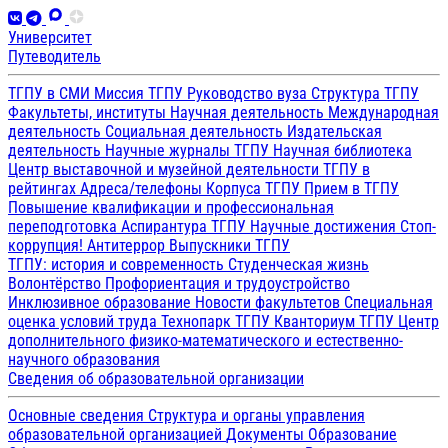
Университет
Путеводитель
ТГПУ в СМИ
Миссия ТГПУ
Руководство вуза
Структура ТГПУ
Факультеты, институты
Научная деятельность
Международная
деятельность
Социальная деятельность
Издательская
деятельность
Научные журналы ТГПУ
Научная библиотека
Центр выставочной и музейной деятельности
ТГПУ в
рейтингах
Адреса/телефоны
Корпуса ТГПУ
Прием в ТГПУ
Повышение квалификации и профессиональная
переподготовка
Аспирантура ТГПУ
Научные достижения
Стоп-
коррупция!
Антитеррор
Выпускники ТГПУ
ТГПУ: история и современность
Студенческая жизнь
Волонтёрство
Профориентация и трудоустройство
Инклюзивное образование
Новости факультетов
Специальная
оценка условий труда
Технопарк ТГПУ
Кванториум ТГПУ
Центр
дополнительного физико-математического и естественно-
научного образования
Сведения об образовательной организации
Основные сведения
Структура и органы управления
образовательной организацией
Документы
Образование