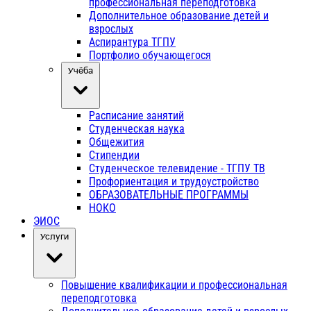
профессиональная переподготовка
Дополнительное образование детей и
взрослых
Аспирантура ТГПУ
Портфолио обучающегося
Учёба
Расписание занятий
Студенческая наука
Общежития
Стипендии
Студенческое телевидение - ТГПУ ТВ
Профориентация и трудоустройство
ОБРАЗОВАТЕЛЬНЫЕ ПРОГРАММЫ
НОКО
ЭИОС
Услуги
Повышение квалификации и профессиональная
переподготовка