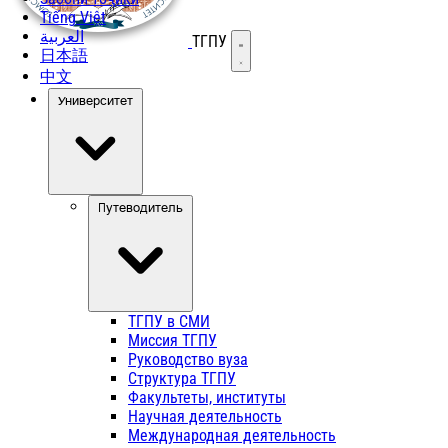
Tiếng Việt
العربية
ТГПУ
Открыть меню
日本語
中文
Университет
Путеводитель
ТГПУ в СМИ
Миссия ТГПУ
Руководство вуза
Структура ТГПУ
Факультеты, институты
Научная деятельность
Международная деятельность