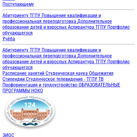
Поступающему
Абитуриенту ТГПУ
Повышение квалификации и
профессиональная переподготовка
Дополнительное
образование детей и взрослых
Аспирантура ТГПУ
Портфолио
обучающегося
Учёба
Абитуриенту ТГПУ
Повышение квалификации и
профессиональная переподготовка
Дополнительное
образование детей и взрослых
Аспирантура ТГПУ
Портфолио
обучающегося
Расписание занятий
Студенческая наука
Общежития
Стипендии
Студенческое телевидение - ТГПУ ТВ
Профориентация и трудоустройство
ОБРАЗОВАТЕЛЬНЫЕ
ПРОГРАММЫ
НОКО
ЭИОС