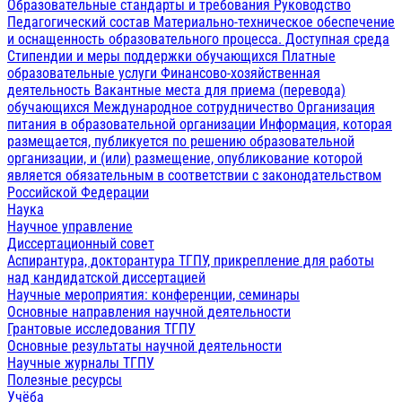
Образовательные стандарты и требования
Руководство
Педагогический состав
Материально-техническое обеспечение
и оснащенность образовательного процесса. Доступная среда
Стипендии и меры поддержки обучающихся
Платные
образовательные услуги
Финансово-хозяйственная
деятельность
Вакантные места для приема (перевода)
обучающихся
Международное сотрудничество
Организация
питания в образовательной организации
Информация, которая
размещается, публикуется по решению образовательной
организации, и (или) размещение, опубликование которой
является обязательным в соответствии с законодательством
Российской Федерации
Наука
Научное управление
Диссертационный совет
Аспирантура, докторантура ТГПУ, прикрепление для работы
над кандидатской диссертацией
Научные мероприятия: конференции, семинары
Основные направления научной деятельности
Грантовые исследования ТГПУ
Основные результаты научной деятельности
Научные журналы ТГПУ
Полезные ресурсы
Учёба