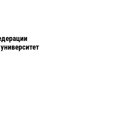
едерации
 университет