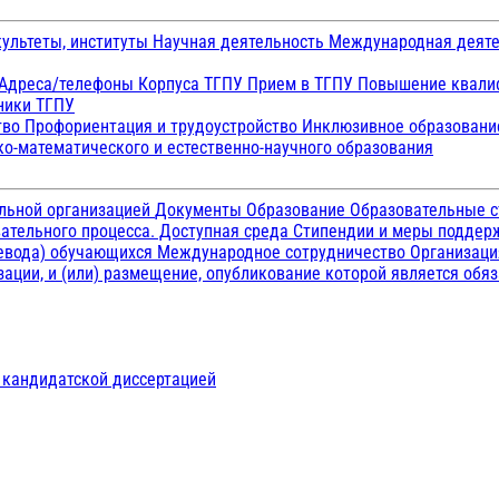
ультеты, институты
Научная деятельность
Международная деят
Адреса/телефоны
Корпуса ТГПУ
Прием в ТГПУ
Повышение квалиф
ники ТГПУ
тво
Профориентация и трудоустройство
Инклюзивное образован
о-математического и естественно-научного образования
ельной организацией
Документы
Образование
Образовательные с
ательного процесса. Доступная среда
Стипендии и меры подде
ревода) обучающихся
Международное сотрудничество
Организаци
ации, и (или) размещение, опубликование которой является обя
д кандидатской диссертацией