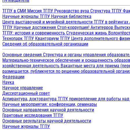
Путеводитель
ТГПУ в СМИ
Миссия ТГПУ
Руководство вуза
Структура ТГПУ
Фак
Научные журналы ТГПУ
Научная библиотека
Центр выставочной и музейной деятельности
ТГПУ в рейтингах
ТГПУ
Научные достижения
Стоп-коррупция!
Антитеррор
Выпуск
ТГПУ: история и современность
Студенческая жизнь
Волонтёрс
Технопарк ТГПУ
Кванториум ТГПУ
Центр дополнительного физик
Сведения об образовательной организации
Основные сведения
Структура и органы управления образоват
Материально-техническое обеспечение и оснащенность образов
хозяйственная деятельность
Вакантные места для приема (пе
размещается, публикуется по решению образовательной организ
Федерации
Наука
Научное управление
Диссертационный совет
Аспирантура, докторантура ТГПУ, прикрепление для работы на
Научные мероприятия: конференции, семинары
Основные направления научной деятельности
Грантовые исследования ТГПУ
Основные результаты научной деятельности
Научные журналы ТГПУ