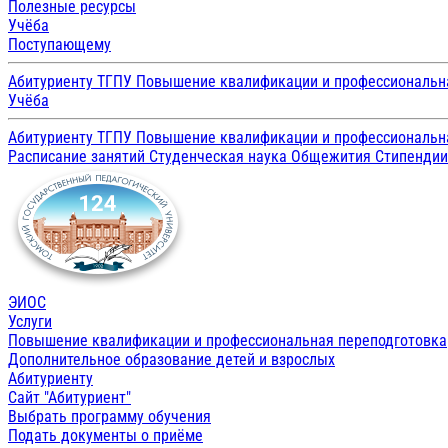
Полезные ресурсы
Учёба
Поступающему
Абитуриенту ТГПУ
Повышение квалификации и профессиональн
Учёба
Абитуриенту ТГПУ
Повышение квалификации и профессиональн
Расписание занятий
Студенческая наука
Общежития
Стипенди
ЭИОС
Услуги
Повышение квалификации и профессиональная переподготовка
Дополнительное образование детей и взрослых
Абитуриенту
Сайт "Абитуриент"
Выбрать программу обучения
Подать документы о приёме