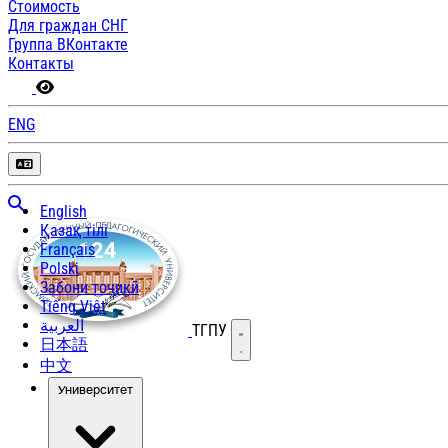
Стоимость
Для граждан СНГ
Группа ВКонтакте
Контакты
ENG
English
Қазақ тілі
Français
Polski
Забони тоҷикӣ
Tiếng Việt
العربية
ТГПУ
Открыть меню
日本語
中文
Университет