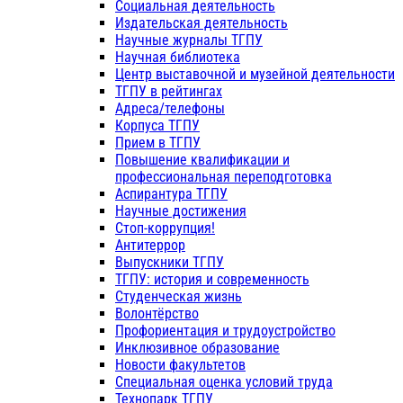
Социальная деятельность
Издательская деятельность
Научные журналы ТГПУ
Научная библиотека
Центр выставочной и музейной деятельности
ТГПУ в рейтингах
Адреса/телефоны
Корпуса ТГПУ
Прием в ТГПУ
Повышение квалификации и
профессиональная переподготовка
Аспирантура ТГПУ
Научные достижения
Стоп-коррупция!
Антитеррор
Выпускники ТГПУ
ТГПУ: история и современность
Студенческая жизнь
Волонтёрство
Профориентация и трудоустройство
Инклюзивное образование
Новости факультетов
Специальная оценка условий труда
Технопарк ТГПУ