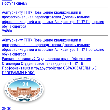
Поступающему
Абитуриенту ТГПУ
Повышение квалификации и
профессиональная переподготовка
Дополнительное
образование детей и взрослых
Аспирантура ТГПУ
Портфолио
обучающегося
Учёба
Абитуриенту ТГПУ
Повышение квалификации и
профессиональная переподготовка
Дополнительное
образование детей и взрослых
Аспирантура ТГПУ
Портфолио
обучающегося
Расписание занятий
Студенческая наука
Общежития
Стипендии
Студенческое телевидение - ТГПУ ТВ
Профориентация и трудоустройство
ОБРАЗОВАТЕЛЬНЫЕ
ПРОГРАММЫ
НОКО
ЭИОС