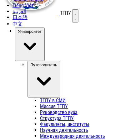
Tiếng Việt
العربية
ТГПУ
Открыть меню
日本語
中文
Университет
Путеводитель
ТГПУ в СМИ
Миссия ТГПУ
Руководство вуза
Структура ТГПУ
Факультеты, институты
Научная деятельность
Международная деятельность