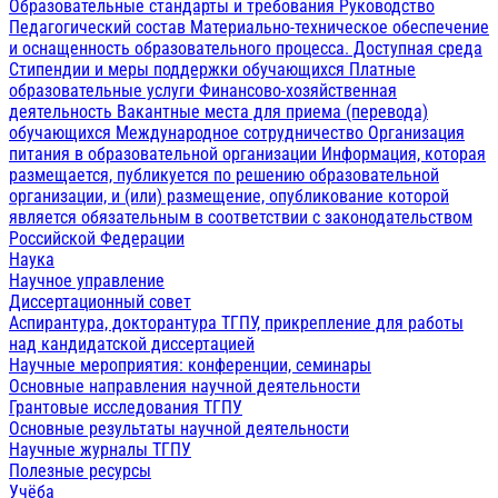
Образовательные стандарты и требования
Руководство
Педагогический состав
Материально-техническое обеспечение
и оснащенность образовательного процесса. Доступная среда
Стипендии и меры поддержки обучающихся
Платные
образовательные услуги
Финансово-хозяйственная
деятельность
Вакантные места для приема (перевода)
обучающихся
Международное сотрудничество
Организация
питания в образовательной организации
Информация, которая
размещается, публикуется по решению образовательной
организации, и (или) размещение, опубликование которой
является обязательным в соответствии с законодательством
Российской Федерации
Наука
Научное управление
Диссертационный совет
Аспирантура, докторантура ТГПУ, прикрепление для работы
над кандидатской диссертацией
Научные мероприятия: конференции, семинары
Основные направления научной деятельности
Грантовые исследования ТГПУ
Основные результаты научной деятельности
Научные журналы ТГПУ
Полезные ресурсы
Учёба