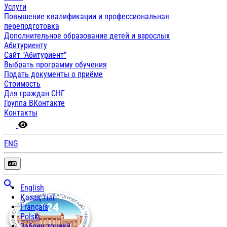
Услуги
Повышение квалификации и профессиональная
переподготовка
Дополнительное образование детей и взрослых
Абитуриенту
Сайт "Абитуриент"
Выбрать программу обучения
Подать документы о приёме
Стоимость
Для граждан СНГ
Группа ВКонтакте
Контакты
ENG
English
Қазақ тілі
Français
Polski
Забони тоҷикӣ