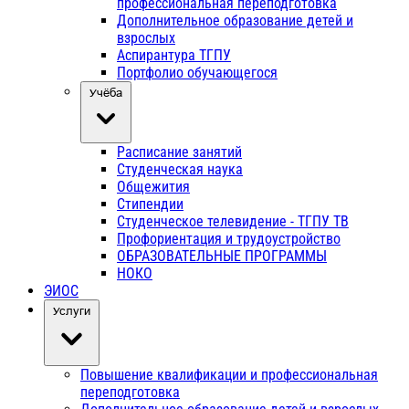
профессиональная переподготовка
Дополнительное образование детей и
взрослых
Аспирантура ТГПУ
Портфолио обучающегося
Учёба
Расписание занятий
Студенческая наука
Общежития
Стипендии
Студенческое телевидение - ТГПУ ТВ
Профориентация и трудоустройство
ОБРАЗОВАТЕЛЬНЫЕ ПРОГРАММЫ
НОКО
ЭИОС
Услуги
Повышение квалификации и профессиональная
переподготовка