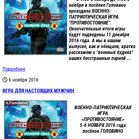
ноября в посёлке Головино
проходила ВОЕННО-
ПАТРИОТИЧЕСКАЯ ИГРА
"ПРОТИВОСТОЯНИЕ".
Окончательные итоги игры
будут подведены 11 декабря
2016 года. А мы в нашем
выпуске, как и обещали, кратко
расскажем о "военных буднях"
наших бесстрашных парней ...
Подробнее
6 ноября 2016
ИГРА ДЛЯ НАСТОЯЩИХ МУЖЧИН
ВОЕННО-ПАТРИОТИЧЕСКАЯ
ИГРА
«ПРОТИВОСТОЯНИЕ»
5-6 НОЯБРЯ 2016 года
посёлок ГОЛОВИНО