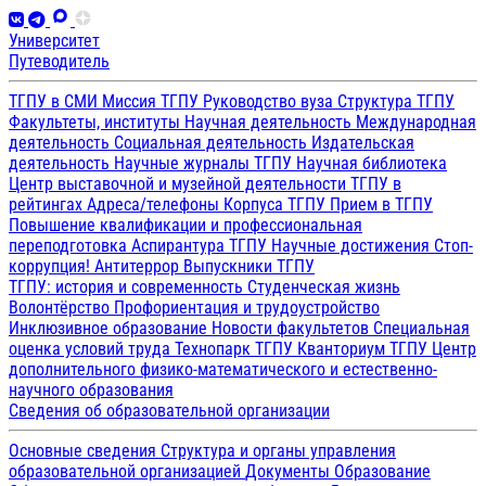
Университет
Путеводитель
ТГПУ в СМИ
Миссия ТГПУ
Руководство вуза
Структура ТГПУ
Факультеты, институты
Научная деятельность
Международная
деятельность
Социальная деятельность
Издательская
деятельность
Научные журналы ТГПУ
Научная библиотека
Центр выставочной и музейной деятельности
ТГПУ в
рейтингах
Адреса/телефоны
Корпуса ТГПУ
Прием в ТГПУ
Повышение квалификации и профессиональная
переподготовка
Аспирантура ТГПУ
Научные достижения
Стоп-
коррупция!
Антитеррор
Выпускники ТГПУ
ТГПУ: история и современность
Студенческая жизнь
Волонтёрство
Профориентация и трудоустройство
Инклюзивное образование
Новости факультетов
Специальная
оценка условий труда
Технопарк ТГПУ
Кванториум ТГПУ
Центр
дополнительного физико-математического и естественно-
научного образования
Сведения об образовательной организации
Основные сведения
Структура и органы управления
образовательной организацией
Документы
Образование