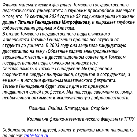
Физико-математический факультет Томского государственного
педагогического университета с глубоким прискорбием извещает
о том, что 19 сентября 2024 года на 52 году жизни ушла из жизни
доцент
Татьяна Геннадьевна Митрофанова,
и выражает глубокие
соболезнования родным и близким.
В стенах Томского государственного педагогического
университета Татьяна Геннадьевна прошла все ступени от
студента до доцента. В 2003 году она защитила кандидатскую
диссертацию на тему «Обратные задачи электродинамики
заряженных частиц» в диссертационном совете при Томском
государственном педагогическом университете.
Светлая память о Татьяне Геннадьевне Митрофановой
сохранится в сердцах выпускников, студентов и сотрудников, а
ее имя – в истории физико-математического факультета.
Татьяна Геннадьевна будет всегда для нас примером
преданности своей профессии. Мы навсегда запомним ее юмор,
необычайный оптимизм и исключительную добросовестность.
Помним. Любим. Благодарим. Скорбим
Коллектив физико-математического факультета ТГПУ
Соболезнования от друзей, коллег и учеников можно направлять
по адресу:
fmf@tspu.ru