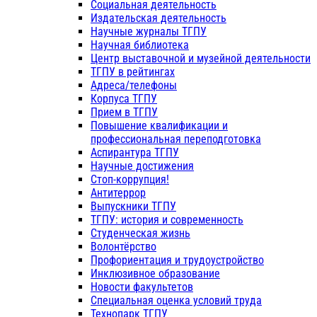
Социальная деятельность
Издательская деятельность
Научные журналы ТГПУ
Научная библиотека
Центр выставочной и музейной деятельности
ТГПУ в рейтингах
Адреса/телефоны
Корпуса ТГПУ
Прием в ТГПУ
Повышение квалификации и
профессиональная переподготовка
Аспирантура ТГПУ
Научные достижения
Стоп-коррупция!
Антитеррор
Выпускники ТГПУ
ТГПУ: история и современность
Студенческая жизнь
Волонтёрство
Профориентация и трудоустройство
Инклюзивное образование
Новости факультетов
Специальная оценка условий труда
Технопарк ТГПУ