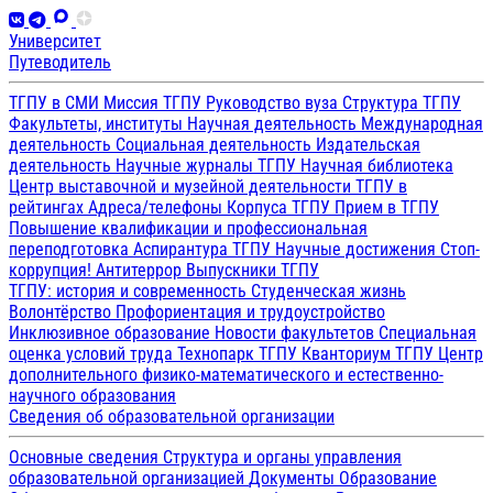
Университет
Путеводитель
ТГПУ в СМИ
Миссия ТГПУ
Руководство вуза
Структура ТГПУ
Факультеты, институты
Научная деятельность
Международная
деятельность
Социальная деятельность
Издательская
деятельность
Научные журналы ТГПУ
Научная библиотека
Центр выставочной и музейной деятельности
ТГПУ в
рейтингах
Адреса/телефоны
Корпуса ТГПУ
Прием в ТГПУ
Повышение квалификации и профессиональная
переподготовка
Аспирантура ТГПУ
Научные достижения
Стоп-
коррупция!
Антитеррор
Выпускники ТГПУ
ТГПУ: история и современность
Студенческая жизнь
Волонтёрство
Профориентация и трудоустройство
Инклюзивное образование
Новости факультетов
Специальная
оценка условий труда
Технопарк ТГПУ
Кванториум ТГПУ
Центр
дополнительного физико-математического и естественно-
научного образования
Сведения об образовательной организации
Основные сведения
Структура и органы управления
образовательной организацией
Документы
Образование