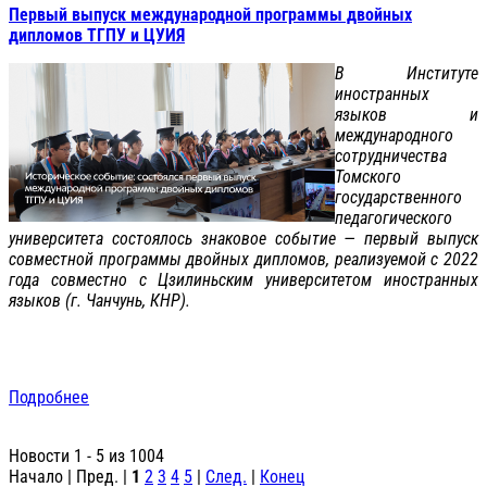
Первый выпуск международной программы двойных
дипломов ТГПУ и ЦУИЯ
В Институте
иностранных
языков и
международного
сотрудничества
Томского
государственного
педагогического
университета состоялось знаковое событие — первый выпуск
совместной программы двойных дипломов, реализуемой с 2022
года совместно с Цзилиньским университетом иностранных
языков (г. Чанчунь, КНР).
Подробнее
Новости 1 - 5 из 1004
Начало | Пред. |
1
2
3
4
5
|
След.
|
Конец