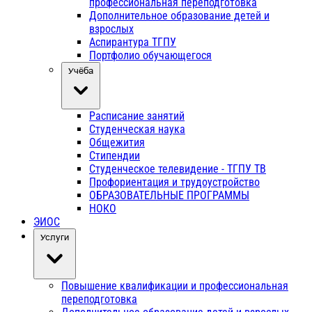
профессиональная переподготовка
Дополнительное образование детей и
взрослых
Аспирантура ТГПУ
Портфолио обучающегося
Учёба
Расписание занятий
Студенческая наука
Общежития
Стипендии
Студенческое телевидение - ТГПУ ТВ
Профориентация и трудоустройство
ОБРАЗОВАТЕЛЬНЫЕ ПРОГРАММЫ
НОКО
ЭИОС
Услуги
Повышение квалификации и профессиональная
переподготовка