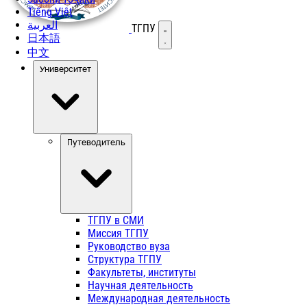
Tiếng Việt
العربية
ТГПУ
Открыть меню
日本語
中文
Университет
Путеводитель
ТГПУ в СМИ
Миссия ТГПУ
Руководство вуза
Структура ТГПУ
Факультеты, институты
Научная деятельность
Международная деятельность