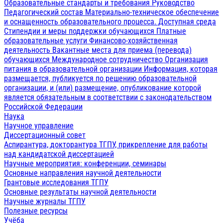
Образовательные стандарты и требования
Руководство
Педагогический состав
Материально-техническое обеспечение
и оснащенность образовательного процесса. Доступная среда
Стипендии и меры поддержки обучающихся
Платные
образовательные услуги
Финансово-хозяйственная
деятельность
Вакантные места для приема (перевода)
обучающихся
Международное сотрудничество
Организация
питания в образовательной организации
Информация, которая
размещается, публикуется по решению образовательной
организации, и (или) размещение, опубликование которой
является обязательным в соответствии с законодательством
Российской Федерации
Наука
Научное управление
Диссертационный совет
Аспирантура, докторантура ТГПУ, прикрепление для работы
над кандидатской диссертацией
Научные мероприятия: конференции, семинары
Основные направления научной деятельности
Грантовые исследования ТГПУ
Основные результаты научной деятельности
Научные журналы ТГПУ
Полезные ресурсы
Учёба