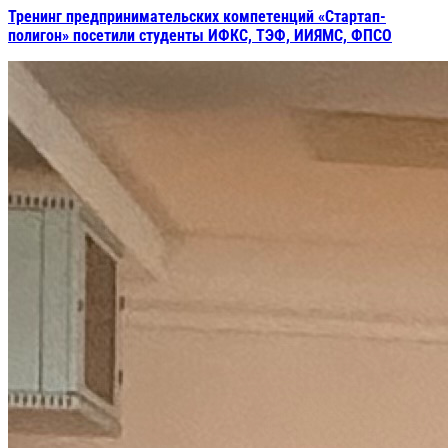
Тренинг предпринимательских компетенций «Стартап-
полигон» посетили студенты ИФКС, ТЭФ, ИИЯМС, ФПСО