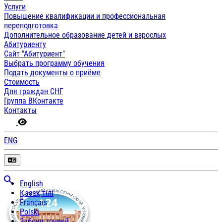
Услуги
Повышение квалификации и профессиональная
переподготовка
Дополнительное образование детей и взрослых
Абитуриенту
Сайт "Абитуриент"
Выбрать программу обучения
Подать документы о приёме
Стоимость
Для граждан СНГ
Группа ВКонтакте
Контакты
ENG
English
Қазақ тілі
Français
Polski
Забони тоҷикӣ