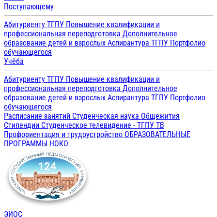
Поступающему
Абитуриенту ТГПУ
Повышение квалификации и
профессиональная переподготовка
Дополнительное
образование детей и взрослых
Аспирантура ТГПУ
Портфолио
обучающегося
Учёба
Абитуриенту ТГПУ
Повышение квалификации и
профессиональная переподготовка
Дополнительное
образование детей и взрослых
Аспирантура ТГПУ
Портфолио
обучающегося
Расписание занятий
Студенческая наука
Общежития
Стипендии
Студенческое телевидение - ТГПУ ТВ
Профориентация и трудоустройство
ОБРАЗОВАТЕЛЬНЫЕ
ПРОГРАММЫ
НОКО
ЭИОС