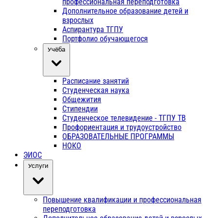
профессиональная переподготовка
Дополнительное образование детей и
взрослых
Аспирантура ТГПУ
Портфолио обучающегося
Учёба
Расписание занятий
Студенческая наука
Общежития
Стипендии
Студенческое телевидение - ТГПУ ТВ
Профориентация и трудоустройство
ОБРАЗОВАТЕЛЬНЫЕ ПРОГРАММЫ
НОКО
ЭИОС
Услуги
Повышение квалификации и профессиональная
переподготовка