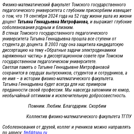
Физико-математический факультет Томского государственного
педагогического университета с глубоким прискорбием извещает
о том, что 19 сентября 2024 года на 52 году жизни ушла из жизни
доцент
Татьяна Геннадьевна Митрофанова,
и выражает глубокие
соболезнования родным и близким.
В стенах Томского государственного педагогического
университета Татьяна Геннадьевна прошла все ступени от
студента до доцента. В 2003 году она защитила кандидатскую
диссертацию на тему «Обратные задачи электродинамики
заряженных частиц» в диссертационном совете при Томском
государственном педагогическом университете.
Светлая память о Татьяне Геннадьевне Митрофановой
сохранится в сердцах выпускников, студентов и сотрудников, а
ее имя – в истории физико-математического факультета.
Татьяна Геннадьевна будет всегда для нас примером
преданности своей профессии. Мы навсегда запомним ее юмор,
необычайный оптимизм и исключительную добросовестность.
Помним. Любим. Благодарим. Скорбим
Коллектив физико-математического факультета ТГПУ
Соболезнования от друзей, коллег и учеников можно направлять
по адресу:
fmf@tspu.ru