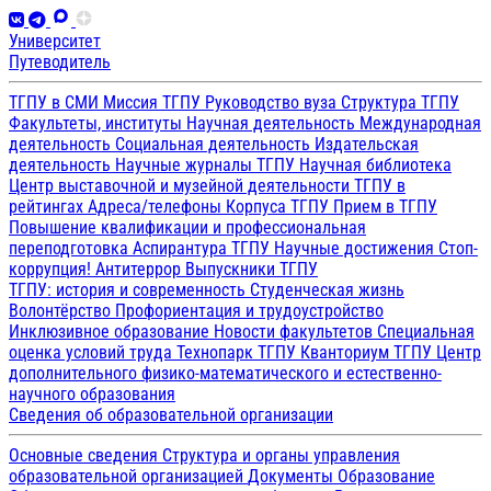
Университет
Путеводитель
ТГПУ в СМИ
Миссия ТГПУ
Руководство вуза
Структура ТГПУ
Факультеты, институты
Научная деятельность
Международная
деятельность
Социальная деятельность
Издательская
деятельность
Научные журналы ТГПУ
Научная библиотека
Центр выставочной и музейной деятельности
ТГПУ в
рейтингах
Адреса/телефоны
Корпуса ТГПУ
Прием в ТГПУ
Повышение квалификации и профессиональная
переподготовка
Аспирантура ТГПУ
Научные достижения
Стоп-
коррупция!
Антитеррор
Выпускники ТГПУ
ТГПУ: история и современность
Студенческая жизнь
Волонтёрство
Профориентация и трудоустройство
Инклюзивное образование
Новости факультетов
Специальная
оценка условий труда
Технопарк ТГПУ
Кванториум ТГПУ
Центр
дополнительного физико-математического и естественно-
научного образования
Сведения об образовательной организации
Основные сведения
Структура и органы управления
образовательной организацией
Документы
Образование