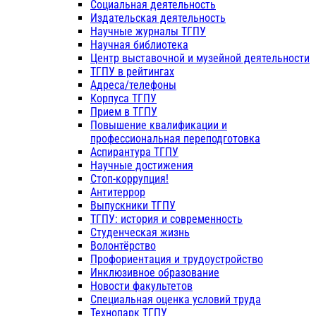
Социальная деятельность
Издательская деятельность
Научные журналы ТГПУ
Научная библиотека
Центр выставочной и музейной деятельности
ТГПУ в рейтингах
Адреса/телефоны
Корпуса ТГПУ
Прием в ТГПУ
Повышение квалификации и
профессиональная переподготовка
Аспирантура ТГПУ
Научные достижения
Стоп-коррупция!
Антитеррор
Выпускники ТГПУ
ТГПУ: история и современность
Студенческая жизнь
Волонтёрство
Профориентация и трудоустройство
Инклюзивное образование
Новости факультетов
Специальная оценка условий труда
Технопарк ТГПУ