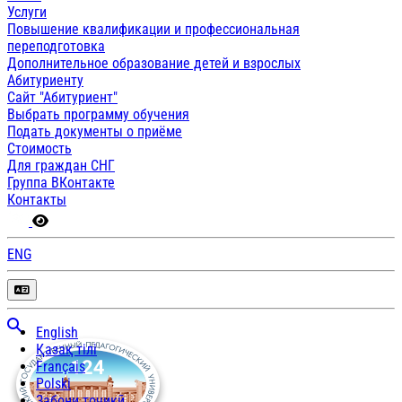
Услуги
Повышение квалификации и профессиональная
переподготовка
Дополнительное образование детей и взрослых
Абитуриенту
Сайт "Абитуриент"
Выбрать программу обучения
Подать документы о приёме
Стоимость
Для граждан СНГ
Группа ВКонтакте
Контакты
ENG
English
Қазақ тілі
Français
Polski
Забони тоҷикӣ