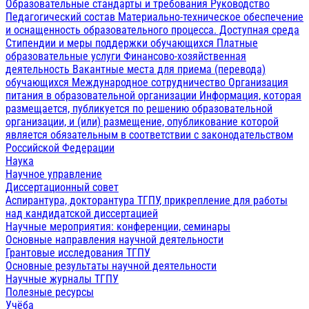
Образовательные стандарты и требования
Руководство
Педагогический состав
Материально-техническое обеспечение
и оснащенность образовательного процесса. Доступная среда
Стипендии и меры поддержки обучающихся
Платные
образовательные услуги
Финансово-хозяйственная
деятельность
Вакантные места для приема (перевода)
обучающихся
Международное сотрудничество
Организация
питания в образовательной организации
Информация, которая
размещается, публикуется по решению образовательной
организации, и (или) размещение, опубликование которой
является обязательным в соответствии с законодательством
Российской Федерации
Наука
Научное управление
Диссертационный совет
Аспирантура, докторантура ТГПУ, прикрепление для работы
над кандидатской диссертацией
Научные мероприятия: конференции, семинары
Основные направления научной деятельности
Грантовые исследования ТГПУ
Основные результаты научной деятельности
Научные журналы ТГПУ
Полезные ресурсы
Учёба