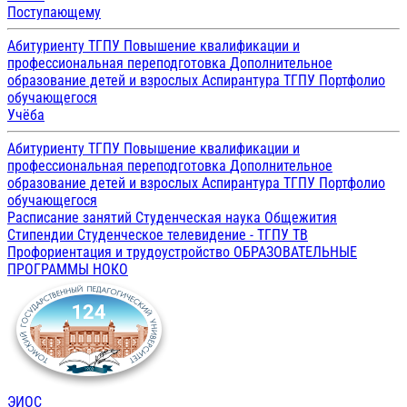
Поступающему
Абитуриенту ТГПУ
Повышение квалификации и
профессиональная переподготовка
Дополнительное
образование детей и взрослых
Аспирантура ТГПУ
Портфолио
обучающегося
Учёба
Абитуриенту ТГПУ
Повышение квалификации и
профессиональная переподготовка
Дополнительное
образование детей и взрослых
Аспирантура ТГПУ
Портфолио
обучающегося
Расписание занятий
Студенческая наука
Общежития
Стипендии
Студенческое телевидение - ТГПУ ТВ
Профориентация и трудоустройство
ОБРАЗОВАТЕЛЬНЫЕ
ПРОГРАММЫ
НОКО
ЭИОС