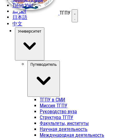
Tiếng Việt
العربية
ТГПУ
Открыть меню
日本語
中文
Университет
Путеводитель
ТГПУ в СМИ
Миссия ТГПУ
Руководство вуза
Структура ТГПУ
Факультеты, институты
Научная деятельность
Международная деятельность