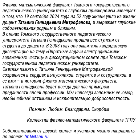
Физико-математический факультет Томского государственного
педагогического университета с глубоким прискорбием извещает
о том, что 19 сентября 2024 года на 52 году жизни ушла из жизни
доцент
Татьяна Геннадьевна Митрофанова,
и выражает глубокие
соболезнования родным и близким.
В стенах Томского государственного педагогического
университета Татьяна Геннадьевна прошла все ступени от
студента до доцента. В 2003 году она защитила кандидатскую
диссертацию на тему «Обратные задачи электродинамики
заряженных частиц» в диссертационном совете при Томском
государственном педагогическом университете.
Светлая память о Татьяне Геннадьевне Митрофановой
сохранится в сердцах выпускников, студентов и сотрудников, а
ее имя – в истории физико-математического факультета.
Татьяна Геннадьевна будет всегда для нас примером
преданности своей профессии. Мы навсегда запомним ее юмор,
необычайный оптимизм и исключительную добросовестность.
Помним. Любим. Благодарим. Скорбим
Коллектив физико-математического факультета ТГПУ
Соболезнования от друзей, коллег и учеников можно направлять
по адресу:
fmf@tspu.ru