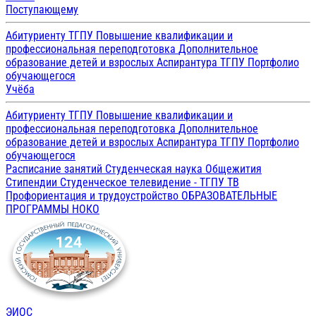
Поступающему
Абитуриенту ТГПУ
Повышение квалификации и
профессиональная переподготовка
Дополнительное
образование детей и взрослых
Аспирантура ТГПУ
Портфолио
обучающегося
Учёба
Абитуриенту ТГПУ
Повышение квалификации и
профессиональная переподготовка
Дополнительное
образование детей и взрослых
Аспирантура ТГПУ
Портфолио
обучающегося
Расписание занятий
Студенческая наука
Общежития
Стипендии
Студенческое телевидение - ТГПУ ТВ
Профориентация и трудоустройство
ОБРАЗОВАТЕЛЬНЫЕ
ПРОГРАММЫ
НОКО
ЭИОС