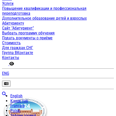
Услуги
Повышение квалификации и профессиональная
переподготовка
Дополнительное образование детей и взрослых
Абитуриенту
Сайт "Абитуриент"
Выбрать программу обучения
Подать документы о приёме
Стоимость
Для граждан СНГ
Группа ВКонтакте
Контакты
ENG
English
Қазақ тілі
Français
Polski
Забони тоҷикӣ