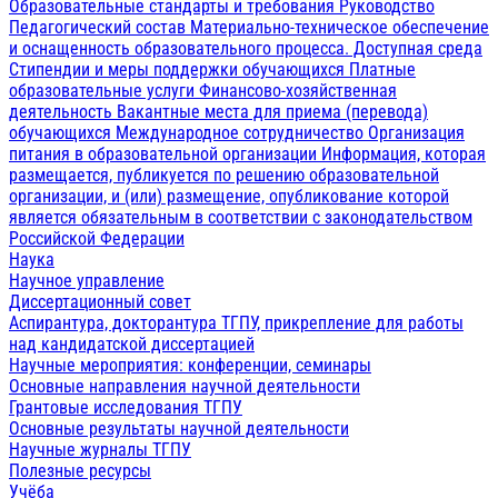
Образовательные стандарты и требования
Руководство
Педагогический состав
Материально-техническое обеспечение
и оснащенность образовательного процесса. Доступная среда
Стипендии и меры поддержки обучающихся
Платные
образовательные услуги
Финансово-хозяйственная
деятельность
Вакантные места для приема (перевода)
обучающихся
Международное сотрудничество
Организация
питания в образовательной организации
Информация, которая
размещается, публикуется по решению образовательной
организации, и (или) размещение, опубликование которой
является обязательным в соответствии с законодательством
Российской Федерации
Наука
Научное управление
Диссертационный совет
Аспирантура, докторантура ТГПУ, прикрепление для работы
над кандидатской диссертацией
Научные мероприятия: конференции, семинары
Основные направления научной деятельности
Грантовые исследования ТГПУ
Основные результаты научной деятельности
Научные журналы ТГПУ
Полезные ресурсы
Учёба