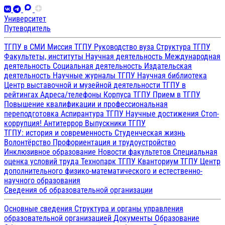
Университет
Путеводитель
ТГПУ в СМИ
Миссия ТГПУ
Руководство вуза
Структура ТГПУ
Факультеты, институты
Научная деятельность
Международная
деятельность
Социальная деятельность
Издательская
деятельность
Научные журналы ТГПУ
Научная библиотека
Центр выставочной и музейной деятельности
ТГПУ в
рейтингах
Адреса/телефоны
Корпуса ТГПУ
Прием в ТГПУ
Повышение квалификации и профессиональная
переподготовка
Аспирантура ТГПУ
Научные достижения
Стоп-
коррупция!
Антитеррор
Выпускники ТГПУ
ТГПУ: история и современность
Студенческая жизнь
Волонтёрство
Профориентация и трудоустройство
Инклюзивное образование
Новости факультетов
Специальная
оценка условий труда
Технопарк ТГПУ
Кванториум ТГПУ
Центр
дополнительного физико-математического и естественно-
научного образования
Сведения об образовательной организации
Основные сведения
Структура и органы управления
образовательной организацией
Документы
Образование