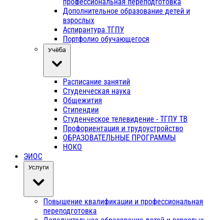
профессиональная переподготовка
Дополнительное образование детей и
взрослых
Аспирантура ТГПУ
Портфолио обучающегося
Учёба
Расписание занятий
Студенческая наука
Общежития
Стипендии
Студенческое телевидение - ТГПУ ТВ
Профориентация и трудоустройство
ОБРАЗОВАТЕЛЬНЫЕ ПРОГРАММЫ
НОКО
ЭИОС
Услуги
Повышение квалификации и профессиональная
переподготовка