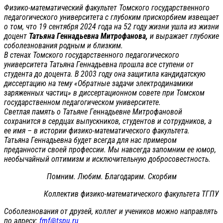
Физико-математический факультет Томского государственного
педагогического университета с глубоким прискорбием извещает
о том, что 19 сентября 2024 года на 52 году жизни ушла из жизни
доцент
Татьяна Геннадьевна Митрофанова,
и выражает глубокие
соболезнования родным и близким.
В стенах Томского государственного педагогического
университета Татьяна Геннадьевна прошла все ступени от
студента до доцента. В 2003 году она защитила кандидатскую
диссертацию на тему «Обратные задачи электродинамики
заряженных частиц» в диссертационном совете при Томском
государственном педагогическом университете.
Светлая память о Татьяне Геннадьевне Митрофановой
сохранится в сердцах выпускников, студентов и сотрудников, а
ее имя – в истории физико-математического факультета.
Татьяна Геннадьевна будет всегда для нас примером
преданности своей профессии. Мы навсегда запомним ее юмор,
необычайный оптимизм и исключительную добросовестность.
Помним. Любим. Благодарим. Скорбим
Коллектив физико-математического факультета ТГПУ
Соболезнования от друзей, коллег и учеников можно направлять
по адресу:
fmf@tspu.ru