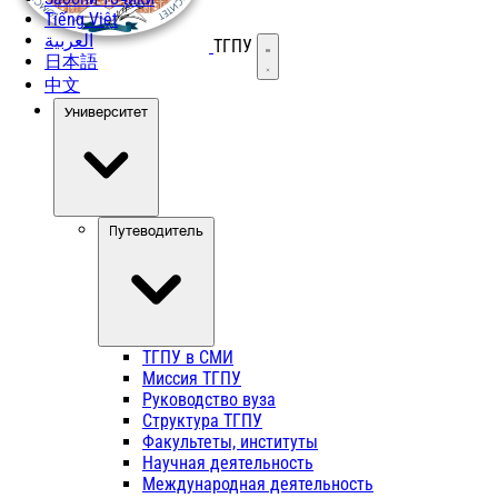
Tiếng Việt
العربية
ТГПУ
Открыть меню
日本語
中文
Университет
Путеводитель
ТГПУ в СМИ
Миссия ТГПУ
Руководство вуза
Структура ТГПУ
Факультеты, институты
Научная деятельность
Международная деятельность