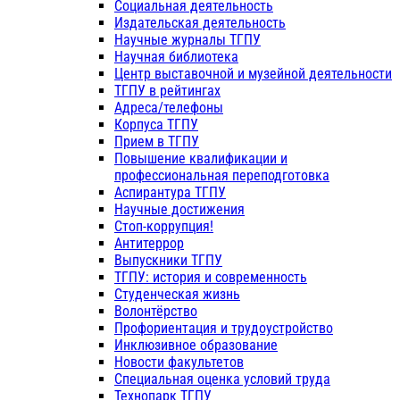
Социальная деятельность
Издательская деятельность
Научные журналы ТГПУ
Научная библиотека
Центр выставочной и музейной деятельности
ТГПУ в рейтингах
Адреса/телефоны
Корпуса ТГПУ
Прием в ТГПУ
Повышение квалификации и
профессиональная переподготовка
Аспирантура ТГПУ
Научные достижения
Стоп-коррупция!
Антитеррор
Выпускники ТГПУ
ТГПУ: история и современность
Студенческая жизнь
Волонтёрство
Профориентация и трудоустройство
Инклюзивное образование
Новости факультетов
Специальная оценка условий труда
Технопарк ТГПУ