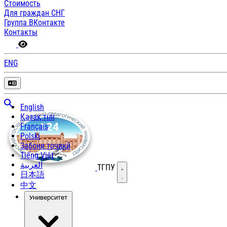
Стоимость
Для граждан СНГ
Группа ВКонтакте
Контакты
ENG
English
Қазақ тілі
Français
Polski
Забони тоҷикӣ
Tiếng Việt
العربية
ТГПУ
Открыть меню
日本語
中文
Университет