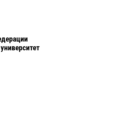
едерации
 университет