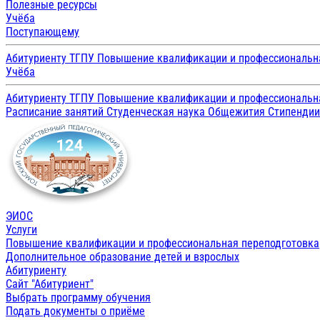
Полезные ресурсы
Учёба
Поступающему
Абитуриенту ТГПУ
Повышение квалификации и профессиональн
Учёба
Абитуриенту ТГПУ
Повышение квалификации и профессиональн
Расписание занятий
Студенческая наука
Общежития
Стипенди
ЭИОС
Услуги
Повышение квалификации и профессиональная переподготовка
Дополнительное образование детей и взрослых
Абитуриенту
Сайт "Абитуриент"
Выбрать программу обучения
Подать документы о приёме