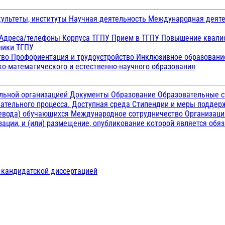
ультеты, институты
Научная деятельность
Международная деят
Адреса/телефоны
Корпуса ТГПУ
Прием в ТГПУ
Повышение квалиф
ники ТГПУ
тво
Профориентация и трудоустройство
Инклюзивное образован
о-математического и естественно-научного образования
ельной организацией
Документы
Образование
Образовательные с
ательного процесса. Доступная среда
Стипендии и меры подде
ревода) обучающихся
Международное сотрудничество
Организаци
ации, и (или) размещение, опубликование которой является обя
д кандидатской диссертацией