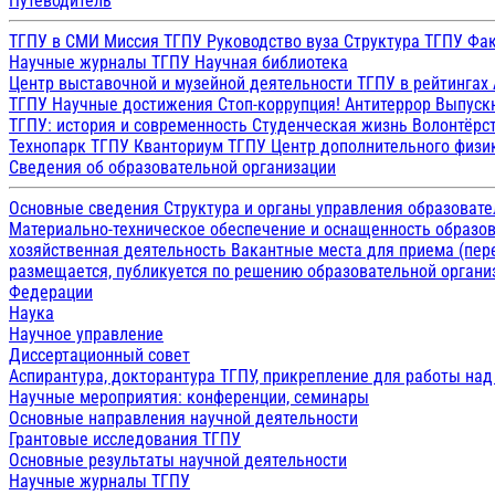
Путеводитель
ТГПУ в СМИ
Миссия ТГПУ
Руководство вуза
Структура ТГПУ
Фак
Научные журналы ТГПУ
Научная библиотека
Центр выставочной и музейной деятельности
ТГПУ в рейтингах
ТГПУ
Научные достижения
Стоп-коррупция!
Антитеррор
Выпуск
ТГПУ: история и современность
Студенческая жизнь
Волонтёрс
Технопарк ТГПУ
Кванториум ТГПУ
Центр дополнительного физик
Сведения об образовательной организации
Основные сведения
Структура и органы управления образоват
Материально-техническое обеспечение и оснащенность образов
хозяйственная деятельность
Вакантные места для приема (пе
размещается, публикуется по решению образовательной организ
Федерации
Наука
Научное управление
Диссертационный совет
Аспирантура, докторантура ТГПУ, прикрепление для работы на
Научные мероприятия: конференции, семинары
Основные направления научной деятельности
Грантовые исследования ТГПУ
Основные результаты научной деятельности
Научные журналы ТГПУ