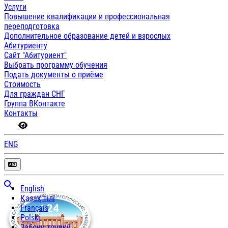
Услуги
Повышение квалификации и профессиональная
переподготовка
Дополнительное образование детей и взрослых
Абитуриенту
Сайт "Абитуриент"
Выбрать программу обучения
Подать документы о приёме
Стоимость
Для граждан СНГ
Группа ВКонтакте
Контакты
ENG
English
Қазақ тілі
Français
Polski
Забони тоҷикӣ