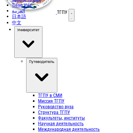
Tiếng Việt
العربية
ТГПУ
Открыть меню
日本語
中文
Университет
Путеводитель
ТГПУ в СМИ
Миссия ТГПУ
Руководство вуза
Структура ТГПУ
Факультеты, институты
Научная деятельность
Международная деятельность