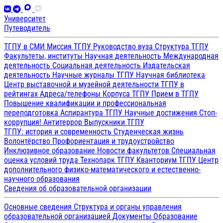
Университет
Путеводитель
ТГПУ в СМИ
Миссия ТГПУ
Руководство вуза
Структура ТГПУ
Факультеты, институты
Научная деятельность
Международная
деятельность
Социальная деятельность
Издательская
деятельность
Научные журналы ТГПУ
Научная библиотека
Центр выставочной и музейной деятельности
ТГПУ в
рейтингах
Адреса/телефоны
Корпуса ТГПУ
Прием в ТГПУ
Повышение квалификации и профессиональная
переподготовка
Аспирантура ТГПУ
Научные достижения
Стоп-
коррупция!
Антитеррор
Выпускники ТГПУ
ТГПУ: история и современность
Студенческая жизнь
Волонтёрство
Профориентация и трудоустройство
Инклюзивное образование
Новости факультетов
Специальная
оценка условий труда
Технопарк ТГПУ
Кванториум ТГПУ
Центр
дополнительного физико-математического и естественно-
научного образования
Сведения об образовательной организации
Основные сведения
Структура и органы управления
образовательной организацией
Документы
Образование