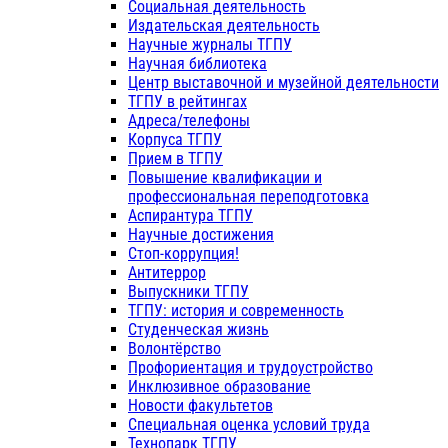
Социальная деятельность
Издательская деятельность
Научные журналы ТГПУ
Научная библиотека
Центр выставочной и музейной деятельности
ТГПУ в рейтингах
Адреса/телефоны
Корпуса ТГПУ
Прием в ТГПУ
Повышение квалификации и
профессиональная переподготовка
Аспирантура ТГПУ
Научные достижения
Стоп-коррупция!
Антитеррор
Выпускники ТГПУ
ТГПУ: история и современность
Студенческая жизнь
Волонтёрство
Профориентация и трудоустройство
Инклюзивное образование
Новости факультетов
Специальная оценка условий труда
Технопарк ТГПУ