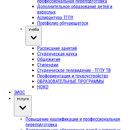
профессиональная переподготовка
Дополнительное образование детей и
взрослых
Аспирантура ТГПУ
Портфолио обучающегося
Учёба
Расписание занятий
Студенческая наука
Общежития
Стипендии
Студенческое телевидение - ТГПУ ТВ
Профориентация и трудоустройство
ОБРАЗОВАТЕЛЬНЫЕ ПРОГРАММЫ
НОКО
ЭИОС
Услуги
Повышение квалификации и профессиональная
переподготовка