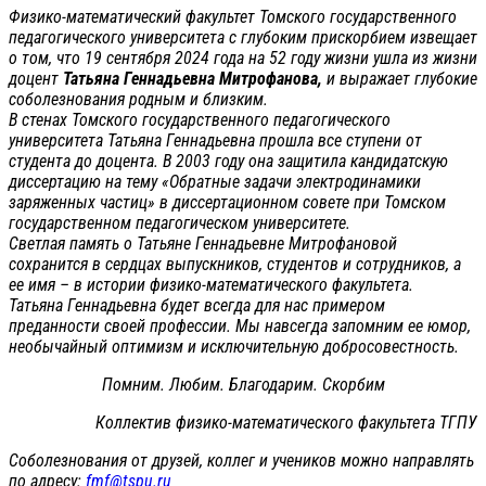
Физико-математический факультет Томского государственного
педагогического университета с глубоким прискорбием извещает
о том, что 19 сентября 2024 года на 52 году жизни ушла из жизни
доцент
Татьяна Геннадьевна Митрофанова,
и выражает глубокие
соболезнования родным и близким.
В стенах Томского государственного педагогического
университета Татьяна Геннадьевна прошла все ступени от
студента до доцента. В 2003 году она защитила кандидатскую
диссертацию на тему «Обратные задачи электродинамики
заряженных частиц» в диссертационном совете при Томском
государственном педагогическом университете.
Светлая память о Татьяне Геннадьевне Митрофановой
сохранится в сердцах выпускников, студентов и сотрудников, а
ее имя – в истории физико-математического факультета.
Татьяна Геннадьевна будет всегда для нас примером
преданности своей профессии. Мы навсегда запомним ее юмор,
необычайный оптимизм и исключительную добросовестность.
Помним. Любим. Благодарим. Скорбим
Коллектив физико-математического факультета ТГПУ
Соболезнования от друзей, коллег и учеников можно направлять
по адресу:
fmf@tspu.ru