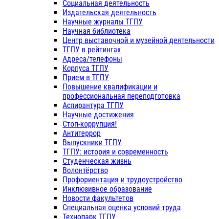
Социальная деятельность
Издательская деятельность
Научные журналы ТГПУ
Научная библиотека
Центр выставочной и музейной деятельности
ТГПУ в рейтингах
Адреса/телефоны
Корпуса ТГПУ
Прием в ТГПУ
Повышение квалификации и
профессиональная переподготовка
Аспирантура ТГПУ
Научные достижения
Стоп-коррупция!
Антитеррор
Выпускники ТГПУ
ТГПУ: история и современность
Студенческая жизнь
Волонтёрство
Профориентация и трудоустройство
Инклюзивное образование
Новости факультетов
Специальная оценка условий труда
Технопарк ТГПУ