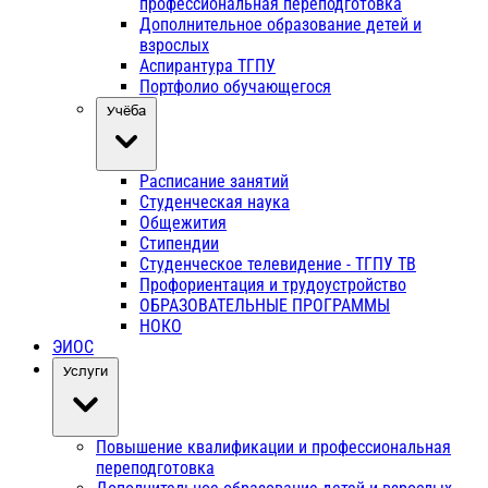
профессиональная переподготовка
Дополнительное образование детей и
взрослых
Аспирантура ТГПУ
Портфолио обучающегося
Учёба
Расписание занятий
Студенческая наука
Общежития
Стипендии
Студенческое телевидение - ТГПУ ТВ
Профориентация и трудоустройство
ОБРАЗОВАТЕЛЬНЫЕ ПРОГРАММЫ
НОКО
ЭИОС
Услуги
Повышение квалификации и профессиональная
переподготовка