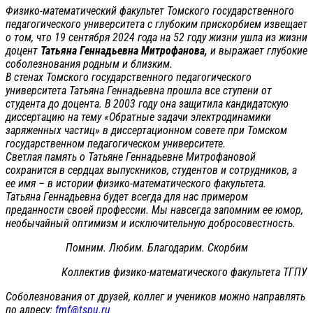
Физико-математический факультет Томского государственного
педагогического университета с глубоким прискорбием извещает
о том, что 19 сентября 2024 года на 52 году жизни ушла из жизни
доцент
Татьяна Геннадьевна Митрофанова,
и выражает глубокие
соболезнования родным и близким.
В стенах Томского государственного педагогического
университета Татьяна Геннадьевна прошла все ступени от
студента до доцента. В 2003 году она защитила кандидатскую
диссертацию на тему «Обратные задачи электродинамики
заряженных частиц» в диссертационном совете при Томском
государственном педагогическом университете.
Светлая память о Татьяне Геннадьевне Митрофановой
сохранится в сердцах выпускников, студентов и сотрудников, а
ее имя – в истории физико-математического факультета.
Татьяна Геннадьевна будет всегда для нас примером
преданности своей профессии. Мы навсегда запомним ее юмор,
необычайный оптимизм и исключительную добросовестность.
Помним. Любим. Благодарим. Скорбим
Коллектив физико-математического факультета ТГПУ
Соболезнования от друзей, коллег и учеников можно направлять
по адресу:
fmf@tspu.ru