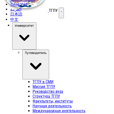
Tiếng Việt
العربية
ТГПУ
Открыть меню
日本語
中文
Университет
Путеводитель
ТГПУ в СМИ
Миссия ТГПУ
Руководство вуза
Структура ТГПУ
Факультеты, институты
Научная деятельность
Международная деятельность