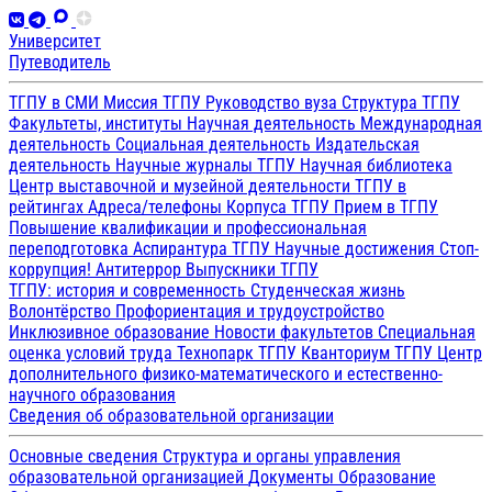
Университет
Путеводитель
ТГПУ в СМИ
Миссия ТГПУ
Руководство вуза
Структура ТГПУ
Факультеты, институты
Научная деятельность
Международная
деятельность
Социальная деятельность
Издательская
деятельность
Научные журналы ТГПУ
Научная библиотека
Центр выставочной и музейной деятельности
ТГПУ в
рейтингах
Адреса/телефоны
Корпуса ТГПУ
Прием в ТГПУ
Повышение квалификации и профессиональная
переподготовка
Аспирантура ТГПУ
Научные достижения
Стоп-
коррупция!
Антитеррор
Выпускники ТГПУ
ТГПУ: история и современность
Студенческая жизнь
Волонтёрство
Профориентация и трудоустройство
Инклюзивное образование
Новости факультетов
Специальная
оценка условий труда
Технопарк ТГПУ
Кванториум ТГПУ
Центр
дополнительного физико-математического и естественно-
научного образования
Сведения об образовательной организации
Основные сведения
Структура и органы управления
образовательной организацией
Документы
Образование