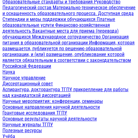
Образовательные стандарты и требования
Руководство
Педагогический состав
Материально-техническое обеспечение
и оснащенность образовательного процесса. Доступная среда
Стипендии и меры поддержки обучающихся
Платные
образовательные услуги
Финансово-хозяйственная
деятельность
Вакантные места для приема (перевода)
обучающихся
Международное сотрудничество
Организация
питания в образовательной организации
Информация, которая
размещается, публикуется по решению образовательной
организации, и (или) размещение, опубликование которой
является обязательным в соответствии с законодательством
Российской Федерации
Наука
Научное управление
Диссертационный совет
Аспирантура, докторантура ТГПУ, прикрепление для работы
над кандидатской диссертацией
Научные мероприятия: конференции, семинары
Основные направления научной деятельности
Грантовые исследования ТГПУ
Основные результаты научной деятельности
Научные журналы ТГПУ
Полезные ресурсы
Учёба