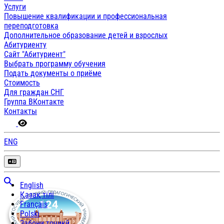
Услуги
Повышение квалификации и профессиональная
переподготовка
Дополнительное образование детей и взрослых
Абитуриенту
Сайт "Абитуриент"
Выбрать программу обучения
Подать документы о приёме
Стоимость
Для граждан СНГ
Группа ВКонтакте
Контакты
ENG
English
Қазақ тілі
Français
Polski
Забони тоҷикӣ