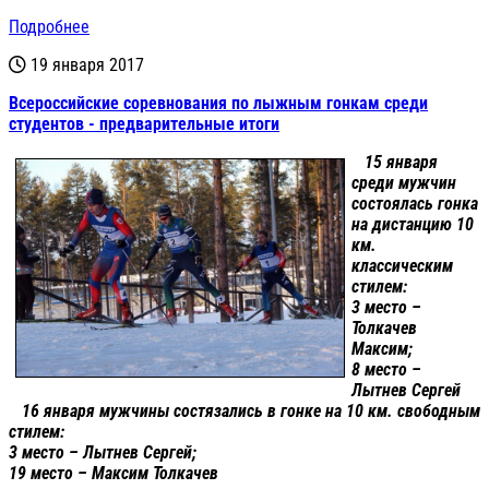
Подробнее
19 января 2017
Всероссийские соревнования по лыжным гонкам среди
студентов - предварительные итоги
15 января
среди мужчин
состоялась гонка
на дистанцию 10
км.
классическим
стилем:
3 место –
Толкачев
Максим;
8 место –
Лытнев Сергей
16 января мужчины состязались в гонке на 10 км. свободным
стилем:
3 место – Лытнев Сергей;
19 место – Максим Толкачев