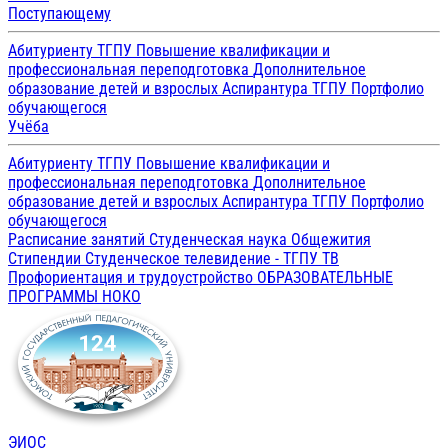
Поступающему
Абитуриенту ТГПУ
Повышение квалификации и
профессиональная переподготовка
Дополнительное
образование детей и взрослых
Аспирантура ТГПУ
Портфолио
обучающегося
Учёба
Абитуриенту ТГПУ
Повышение квалификации и
профессиональная переподготовка
Дополнительное
образование детей и взрослых
Аспирантура ТГПУ
Портфолио
обучающегося
Расписание занятий
Студенческая наука
Общежития
Стипендии
Студенческое телевидение - ТГПУ ТВ
Профориентация и трудоустройство
ОБРАЗОВАТЕЛЬНЫЕ
ПРОГРАММЫ
НОКО
ЭИОС