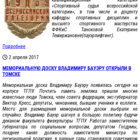
«Спортивный судья всероссийской
категории», в том числе и доценту
кафедры спортивных дисциплин и
высшего спортивного мастерства
ФФКиС Таноковой Екатерине
Темиржановне(пауэрлифтинг).
Подробнее
2 апреля 2017
МЕМОРИАЛЬНУЮ ДОСКУ ВЛАДИМИРУ БАУЭРУ ОТКРЫЛИ В
ТОМСКЕ
Мемориальная доска Владимиру Бауэру появилась сегодня на
корпусе ТГПУ. Почтить память земляка пришли многие
известные люди Томска, член совета федерации, экс-губернатор
Виктор Кресс, депутаты, чиновники, бывшие ученики и коллеги.
Место для размещения мемориальной доски выбрали не
случайно. Владимир Бауэр шагнул в большую политику будучи
деканом факультета физкультуры ТГПУ. Работал заместителем
губернатора по социальным вопросам, депутатом Госдумы,
позднее занял должность заместителя министра по
региональной политике, в разные годы становился советником