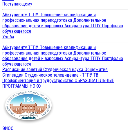
Поступающему
Абитуриенту ТГПУ
Повышение квалификации и
профессиональная переподготовка
Дополнительное
образование детей и взрослых
Аспирантура ТГПУ
Портфолио
обучающегося
Учёба
Абитуриенту ТГПУ
Повышение квалификации и
профессиональная переподготовка
Дополнительное
образование детей и взрослых
Аспирантура ТГПУ
Портфолио
обучающегося
Расписание занятий
Студенческая наука
Общежития
Стипендии
Студенческое телевидение - ТГПУ ТВ
Профориентация и трудоустройство
ОБРАЗОВАТЕЛЬНЫЕ
ПРОГРАММЫ
НОКО
ЭИОС