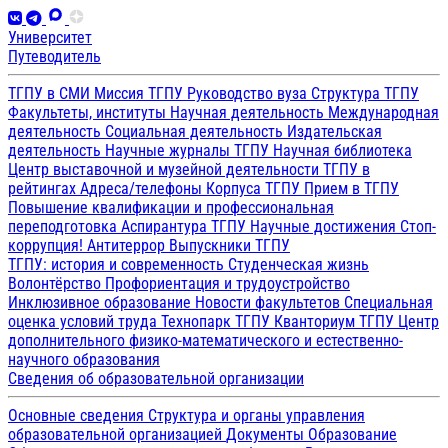
Университет
Путеводитель
ТГПУ в СМИ
Миссия ТГПУ
Руководство вуза
Структура ТГПУ
Факультеты, институты
Научная деятельность
Международная
деятельность
Социальная деятельность
Издательская
деятельность
Научные журналы ТГПУ
Научная библиотека
Центр выставочной и музейной деятельности
ТГПУ в
рейтингах
Адреса/телефоны
Корпуса ТГПУ
Прием в ТГПУ
Повышение квалификации и профессиональная
переподготовка
Аспирантура ТГПУ
Научные достижения
Стоп-
коррупция!
Антитеррор
Выпускники ТГПУ
ТГПУ: история и современность
Студенческая жизнь
Волонтёрство
Профориентация и трудоустройство
Инклюзивное образование
Новости факультетов
Специальная
оценка условий труда
Технопарк ТГПУ
Кванториум ТГПУ
Центр
дополнительного физико-математического и естественно-
научного образования
Сведения об образовательной организации
Основные сведения
Структура и органы управления
образовательной организацией
Документы
Образование