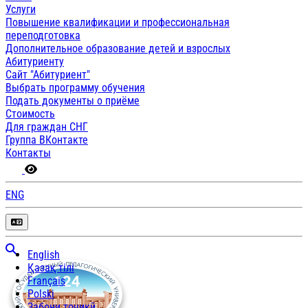
Услуги
Повышение квалификации и профессиональная
переподготовка
Дополнительное образование детей и взрослых
Абитуриенту
Сайт "Абитуриент"
Выбрать программу обучения
Подать документы о приёме
Стоимость
Для граждан СНГ
Группа ВКонтакте
Контакты
ENG
English
Қазақ тілі
Français
Polski
Забони тоҷикӣ