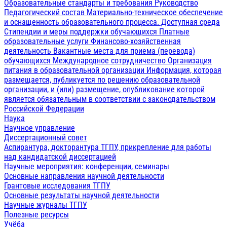
Образовательные стандарты и требования
Руководство
Педагогический состав
Материально-техническое обеспечение
и оснащенность образовательного процесса. Доступная среда
Стипендии и меры поддержки обучающихся
Платные
образовательные услуги
Финансово-хозяйственная
деятельность
Вакантные места для приема (перевода)
обучающихся
Международное сотрудничество
Организация
питания в образовательной организации
Информация, которая
размещается, публикуется по решению образовательной
организации, и (или) размещение, опубликование которой
является обязательным в соответствии с законодательством
Российской Федерации
Наука
Научное управление
Диссертационный совет
Аспирантура, докторантура ТГПУ, прикрепление для работы
над кандидатской диссертацией
Научные мероприятия: конференции, семинары
Основные направления научной деятельности
Грантовые исследования ТГПУ
Основные результаты научной деятельности
Научные журналы ТГПУ
Полезные ресурсы
Учёба