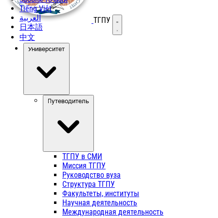
Tiếng Việt
العربية
ТГПУ
Открыть меню
日本語
中文
Университет
Путеводитель
ТГПУ в СМИ
Миссия ТГПУ
Руководство вуза
Структура ТГПУ
Факультеты, институты
Научная деятельность
Международная деятельность