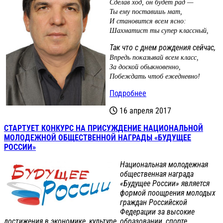
Сделав ход, он будет рад —
Ты ему поставишь мат,
И становится всем ясно:
Шахматист ты супер классный,
Так что с днем рождения сейчас,
Впредь показывай всем класс,
За доской обыкновенно,
Побеждать чтоб ежедневно!
Подробнее
16 апреля 2017
СТАРТУЕТ КОНКУРС НА ПРИСУЖДЕНИЕ НАЦИОНАЛЬНОЙ
МОЛОДЕЖНОЙ ОБЩЕСТВЕННОЙ НАГРАДЫ «БУДУЩЕЕ
РОССИИ»
Национальная молодежная
общественная награда
«Будущее России» является
формой поощрения молодых
граждан Российской
Федерации за высокие
достижения в экономике, культуре, образовании, спорте,