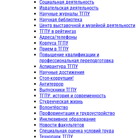
Социальная деятельность
Издательская деятельность
Научные журналы ТГПУ
Научная библиотека
Центр выставочной и музейной деятельности
ТГПУ в рейтингах
Адреса/телефоны
Корпуса ТГПУ
Прием в ТГПУ
Повышение квалификации и
профессиональная переподготовка
Аспирантура ТГПУ
Научные достижения
Стоп-коррупция!
Антитеррор
Выпускники ТГПУ
ТГПУ: история и современность
Студенческая жизнь
Волонтёрство
Профориентация и трудоустройство
Инклюзивное образование
Новости факультетов
Специальная оценка условий труда
Технопарк ТГПУ