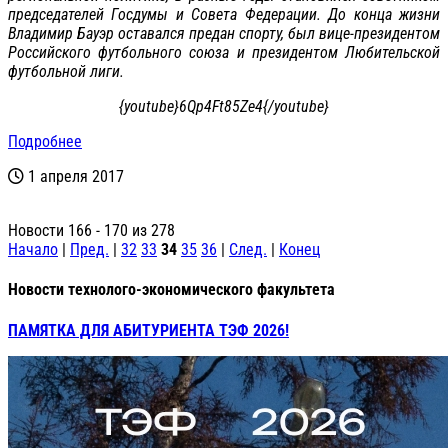
председателей Госдумы и Совета Федерации. До конца жизни
Владимир Бауэр оставался предан спорту, был вице-президентом
Российского футбольного союза и президентом Любительской
футбольной лиги.
{youtube}6Qp4Ft85Ze4{/youtube}
Подробнее
1 апреля 2017
Новости 166 - 170 из 278
Начало
|
Пред.
|
32
33
34
35
36
|
След.
|
Конец
Новости технолого-экономического факультета
ПАМЯТКА ДЛЯ АБИТУРИЕНТА ТЭФ 2026!