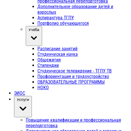
профессиональная переподготовка
Дополнительное образование детей и
взрослых
Аспирантура ТГПУ
Портфолио обучающегося
Учёба
Расписание занятий
Студенческая наука
Общежития
Стипендии
Студенческое телевидение - ТГПУ ТВ
Профориентация и трудоустройство
ОБРАЗОВАТЕЛЬНЫЕ ПРОГРАММЫ
НОКО
ЭИОС
Услуги
Повышение квалификации и профессиональная
переподготовка