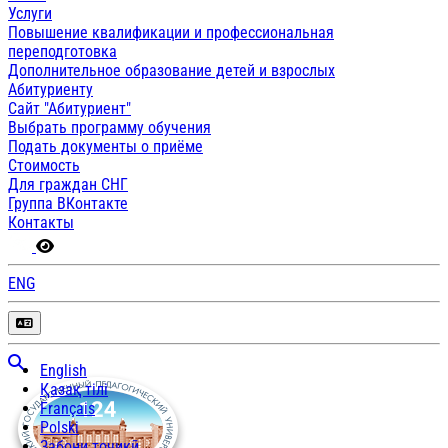
Услуги
Повышение квалификации и профессиональная
переподготовка
Дополнительное образование детей и взрослых
Абитуриенту
Сайт "Абитуриент"
Выбрать программу обучения
Подать документы о приёме
Стоимость
Для граждан СНГ
Группа ВКонтакте
Контакты
ENG
English
Қазақ тілі
Français
Polski
Забони тоҷикӣ