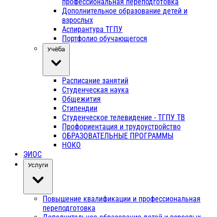
профессиональная переподготовка
Дополнительное образование детей и
взрослых
Аспирантура ТГПУ
Портфолио обучающегося
Учёба
Расписание занятий
Студенческая наука
Общежития
Стипендии
Студенческое телевидение - ТГПУ ТВ
Профориентация и трудоустройство
ОБРАЗОВАТЕЛЬНЫЕ ПРОГРАММЫ
НОКО
ЭИОС
Услуги
Повышение квалификации и профессиональная
переподготовка