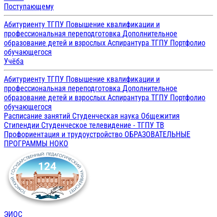
Поступающему
Абитуриенту ТГПУ
Повышение квалификации и
профессиональная переподготовка
Дополнительное
образование детей и взрослых
Аспирантура ТГПУ
Портфолио
обучающегося
Учёба
Абитуриенту ТГПУ
Повышение квалификации и
профессиональная переподготовка
Дополнительное
образование детей и взрослых
Аспирантура ТГПУ
Портфолио
обучающегося
Расписание занятий
Студенческая наука
Общежития
Стипендии
Студенческое телевидение - ТГПУ ТВ
Профориентация и трудоустройство
ОБРАЗОВАТЕЛЬНЫЕ
ПРОГРАММЫ
НОКО
ЭИОС