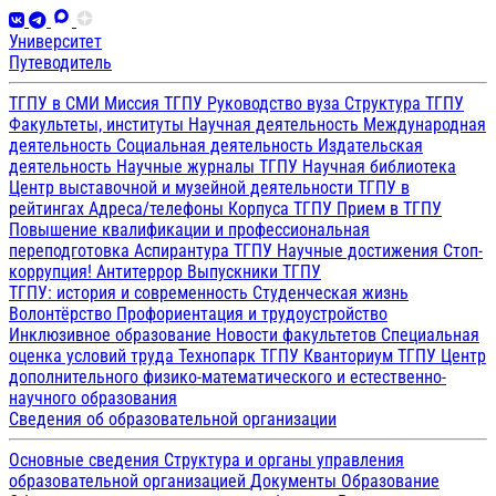
Университет
Путеводитель
ТГПУ в СМИ
Миссия ТГПУ
Руководство вуза
Структура ТГПУ
Факультеты, институты
Научная деятельность
Международная
деятельность
Социальная деятельность
Издательская
деятельность
Научные журналы ТГПУ
Научная библиотека
Центр выставочной и музейной деятельности
ТГПУ в
рейтингах
Адреса/телефоны
Корпуса ТГПУ
Прием в ТГПУ
Повышение квалификации и профессиональная
переподготовка
Аспирантура ТГПУ
Научные достижения
Стоп-
коррупция!
Антитеррор
Выпускники ТГПУ
ТГПУ: история и современность
Студенческая жизнь
Волонтёрство
Профориентация и трудоустройство
Инклюзивное образование
Новости факультетов
Специальная
оценка условий труда
Технопарк ТГПУ
Кванториум ТГПУ
Центр
дополнительного физико-математического и естественно-
научного образования
Сведения об образовательной организации
Основные сведения
Структура и органы управления
образовательной организацией
Документы
Образование