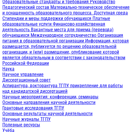
Образовательные стандарты и требования
Руководство
Педагогический состав
Материально-техническое обеспечение
и оснащенность образовательного процесса. Доступная среда
Стипендии и меры поддержки обучающихся
Платные
образовательные услуги
Финансово-хозяйственная
деятельность
Вакантные места для приема (перевода)
обучающихся
Международное сотрудничество
Организация
питания в образовательной организации
Информация, которая
размещается, публикуется по решению образовательной
организации, и (или) размещение, опубликование которой
является обязательным в соответствии с законодательством
Российской Федерации
Наука
Научное управление
Диссертационный совет
Аспирантура, докторантура ТГПУ, прикрепление для работы
над кандидатской диссертацией
Научные мероприятия: конференции, семинары
Основные направления научной деятельности
Грантовые исследования ТГПУ
Основные результаты научной деятельности
Научные журналы ТГПУ
Полезные ресурсы
Учёба