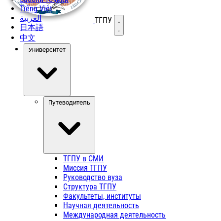
Tiếng Việt
العربية
ТГПУ
Открыть меню
日本語
中文
Университет
Путеводитель
ТГПУ в СМИ
Миссия ТГПУ
Руководство вуза
Структура ТГПУ
Факультеты, институты
Научная деятельность
Международная деятельность